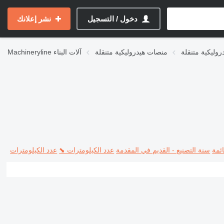
دخول / التسجيل
نشر إعلانك
منصات هيدروليكية متنقلة
آلات البناء
Machineryline
ئمة
سنة التصنيع - القديم في المقدمة
عدد الكيلومترات ⬊
عدد الكيلومترات