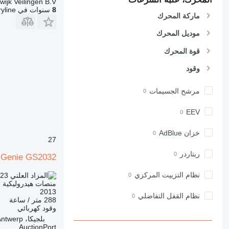
wijk Veilingen B.V.
8
سنوات في Machineryline
ماركة المحرك
موديل المحرك
قوة المحرك
وقود
مرشح الجسيمات
EEV
خزان AdBlue
27
ريتاردر
Genie GS2032
نظام التزييت المركزي
723
TND 5,072.000
منصات هيدروليكية م
2013
نظام القفل التفاضلي
288 متر / ساعة
وقود
كهربائي
بلجيكا، Antwerp
AuctionPort