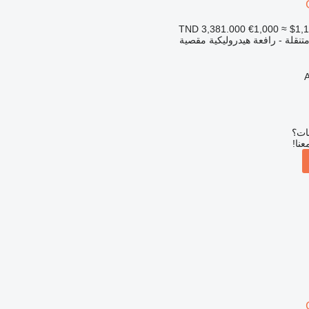
€1,000
≈ $1,
تنقلة - رافعة هيدروليكية مقصية
بات؟
عنا!