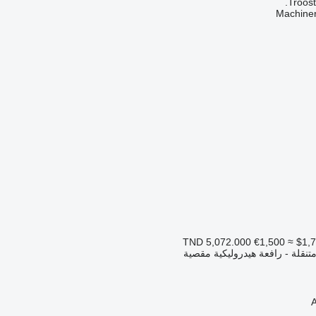
Troost
€1,500
≈ $1,
تنقلة - رافعة هيدروليكية مقصية