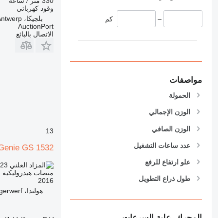
330 متر / ساعة
وقود
كهربائي
بلجيكا، Antwerp
–
كم
AuctionPort
الاتصال بالبائع
مواصفات
الحمولة
الوزن الإجمالي
الوزن الصافي
13
عدد ساعات التشغيل
Genie GS 1532
علو ارتفاع للرفع
723
TND 5,072.000
منصات هيدروليكية م
طول ذراع التطويل
2016
هولندا، Wieringerwerf
المحرك، علبة السرعات