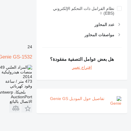
نظام الفرامل ذات التحكم الإلكتروني
(EBS)
عدد المحاور
مواصفات المحاور
24
Genie GS-1532
هل بعض عوامل التصفية مفقودة؟
149
TND 3,381.000
اقتراح تغيير
منصات هيدروليكية م
2014
473 متر / ساعة
وقود
كهربائي
بلجيكا، Antwerp
AuctionPort
تفاصيل حول الموديل Genie GS
الاتصال بالبائع