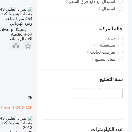
Liftlux
استبدال مع دفع فرق السعر
Pecolift
استبدال
149
TND 3,381.000
منصات هيدروليكية م
R-series
454 متر / ساعة
Toucan
وقود
كهربائي
حالة المركبة
بلجيكا، Antwerp
AuctionPort
جديد
الاتصال بالبائع
مستعملة
تعرضت لحادث
معاد التصنيع
سنة التصنيع
–
25
Genie GS-2046
149
TND 3,381.000
منصات هيدروليكية م
2013
عدد الكيلومترات