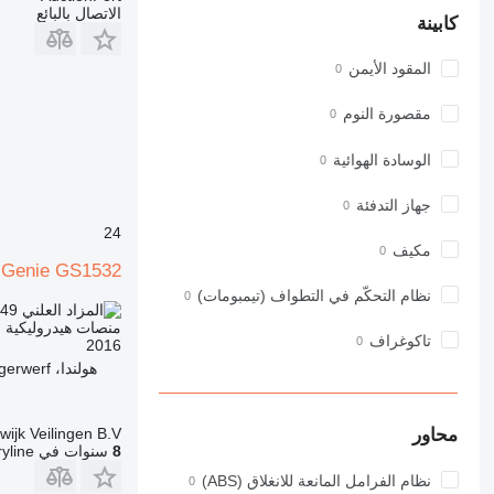
الاتصال بالبائع
كابينة
المقود الأيمن
مقصورة النوم
الوسادة الهوائية
جهاز التدفئة
24
مكيف
Genie GS1532
نظام التحكّم في التطواف (تيمبومات)
149
TND 3,381.000
منصات هيدروليكية م
تاكوغراف
2016
هولندا، Wieringerwerf
wijk Veilingen B.V.
محاور
8
سنوات في Machineryline
نظام الفرامل المانعة للانغلاق (ABS)