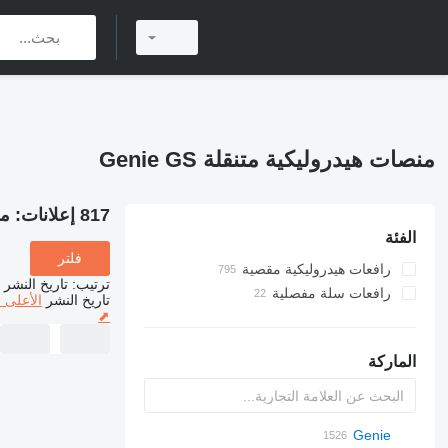
منصات هيدروليكية متنقلة Genie GS
817 إعلانات:
من
الفئة
فلتر
رافعات هيدروليكية مقصية
ترتيب
:
تاريخ النشر
رافعات سلة مفصلية
تاريخ النشر
الأعلى 
⬈
الماركة
TRACCESS
Leonardo
A-Series
R-series
F-series
A series
Aumark
Jumper
AMWP
3309
WAV
AHK
105
300
RM
CM
CF
DK
CA
FS
FL
Genie