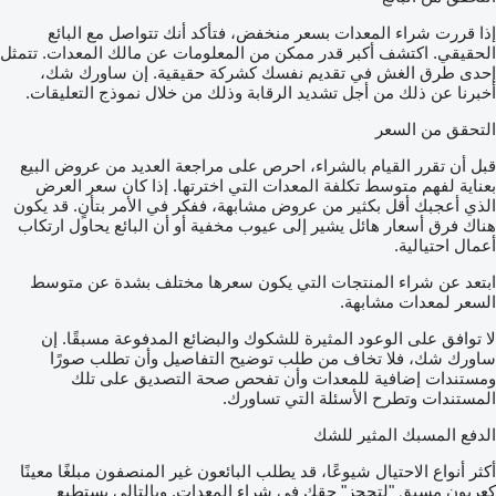
إذا قررت شراء المعدات بسعر منخفض، فتأكد أنك تتواصل مع البائع
الحقيقي. اكتشف أكبر قدر ممكن من المعلومات عن مالك المعدات. تتمثل
إحدى طرق الغش في تقديم نفسك كشركة حقيقية. إن ساورك شك،
أخبرنا عن ذلك من أجل تشديد الرقابة وذلك من خلال نموذج التعليقات.
التحقق من السعر
قبل أن تقرر القيام بالشراء، احرص على مراجعة العديد من عروض البيع
بعناية لفهم متوسط تكلفة المعدات التي اخترتها. إذا كان سعر العرض
الذي أعجبك أقل بكثير من عروض مشابهة، ففكر في الأمر بتأنٍ. قد يكون
هناك فرق أسعار هائل يشير إلى عيوب مخفية أو أن البائع يحاول ارتكاب
أعمال احتيالية.
ابتعد عن شراء المنتجات التي يكون سعرها مختلف بشدة عن متوسط
السعر لمعدات مشابهة.
لا توافق على الوعود المثيرة للشكوك والبضائع المدفوعة مسبقًا. إن
ساورك شك، فلا تخاف من طلب توضيح التفاصيل وأن تطلب صورًا
ومستندات إضافية للمعدات وأن تفحص صحة التصديق على تلك
المستندات وتطرح الأسئلة التي تساورك.
الدفع المسبك المثير للشك
أكثر أنواع الاحتيال شيوعًا، قد يطلب البائعون غير المنصفون مبلغًا معينًا
كعربون مسبق "لتحجز" حقك في شراء المعدات. وبالتالي يستطيع