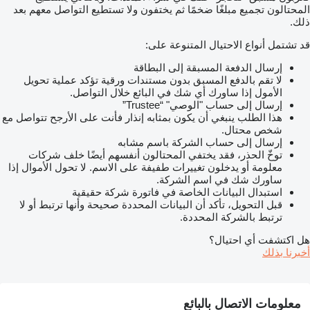
المحتالون تجميع مبلغًا ضخمًا ثم يختفون ولا تستطيع التواصل معهم بعد
ذلك.
قد تشتمل أنواع الاحتيال المتنوعة على:
إرسال الدفعة المسبقة إلى البطاقة
لا تقم بالدفع المسبق بدون مستندات ورقية تؤكد عملية تحويل
الأمول إذا ساورك أي شك في البائع خلال التواصل.
إرسال إلى حساب "الوصي" “Trustee”
هذا الطلب ينبغي أن يكون بمثابه إنذار فأنت على الأرجح تتواصل مع
شخص محتال.
إرسال إلى حساب الشركة باسم مشابه
توخّ الحذر، فقد يختفي المحتالون أنفسهم أيضًا خلف شركات
معلومة أو يدخلون تغييرات طفيفة على الاسم. لا تحول الأموال إذا
ساورك شك في اسم الشركة.
استبدال البيانات الخاصة في فاتورة شركة حقيقية
قبل التحويل، تأكد أن البيانات المحددة صحيحة وأنها ترتبط أو لا
ترتبط بالشركة المحددة.
هل اكتشفت أي احتيال؟
أخبرنا بذلك
معلومات الاتصال بالبائع