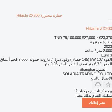
حفارة مجنزرة Hitachi ZX200
11
Hitachi ZX200
TND 79,100.000
$27,000
≈ €23,370
حفارة مجنزرة
2023
2.000 متر / ساعة
Euro 3
القوة
107 kW (145 حصان)
وقود
ديزل / مازوت
حمولة
7.000 كجم
أعماق
الحفر
6,72 متر
نصف القطر للحفر
9,95 متر
الصين، Shanghai
SOLARIA TRADING CO.,LTD
الاتصال بالبائع
بيع ماكينات أم مركبات؟
يمكنك القيام بذلك معنا!
نشر إعلانك