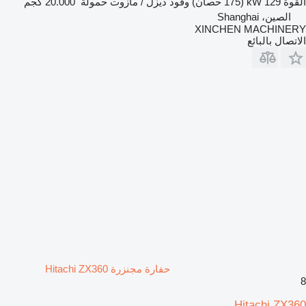
القوة
129 kW (175 حصان)
وقود
ديزل / مازوت
حمولة
20.000 كجم
الصين، Shanghai
XINCHEN MACHINERY
الاتصال بالبائع
حفارة مجنزرة Hitachi ZX360
8
Hitachi ZX360