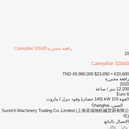
رافعة مجنزرة Caterpillar 320d2l
10
Caterpillar 320d2l
TND 69,980.000
$23,890
≈ €20,680
رافعة مجنزرة
2020
12.200 متر / ساعة
Euro 6
القوة
103 kW (140 حصان)
وقود
ديزل / مازوت
الصين، Shanghai
Sunrich Machinery Trading Co.,Limited (上海圣瑞驰机械贸易有限公
司)
الاتصال بالبائع