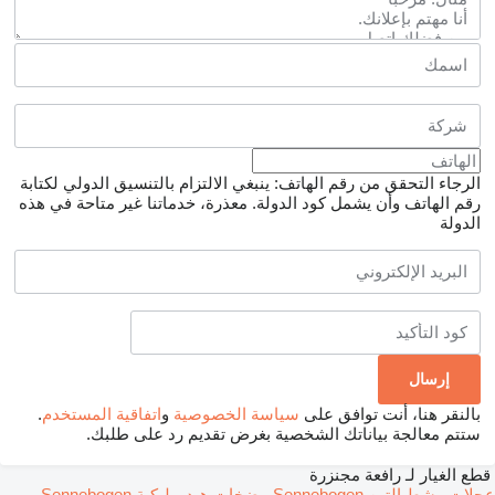
الرجاء التحقق من رقم الهاتف: ينبغي الالتزام بالتنسيق الدولي لكتابة
رقم الهاتف وأن يشمل كود الدولة.
معذرة، خدماتنا غير متاحة في هذه
الدولة
بالنقر هنا، أنت توافق على
سياسة الخصوصية
و
اتفاقية المستخدم
.
ستتم معالجة بياناتك الشخصية بغرض تقديم رد على طلبك.
قطع الغيار لـ رافعة مجنزرة
عجلات مشط التبن Sennebogen
مضخات هيدروليكية Sennebogen