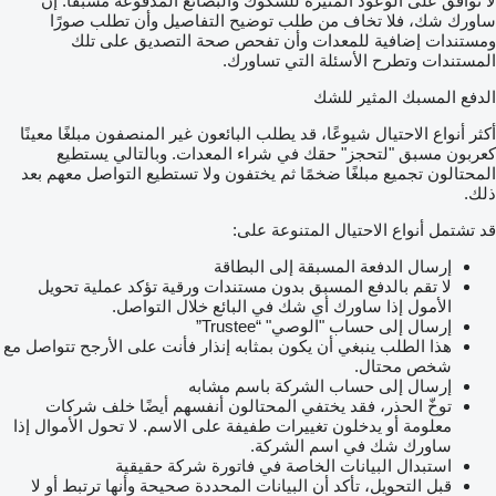
لا توافق على الوعود المثيرة للشكوك والبضائع المدفوعة مسبقًا. إن
ساورك شك، فلا تخاف من طلب توضيح التفاصيل وأن تطلب صورًا
ومستندات إضافية للمعدات وأن تفحص صحة التصديق على تلك
المستندات وتطرح الأسئلة التي تساورك.
الدفع المسبك المثير للشك
أكثر أنواع الاحتيال شيوعًا، قد يطلب البائعون غير المنصفون مبلغًا معينًا
كعربون مسبق "لتحجز" حقك في شراء المعدات. وبالتالي يستطيع
المحتالون تجميع مبلغًا ضخمًا ثم يختفون ولا تستطيع التواصل معهم بعد
ذلك.
قد تشتمل أنواع الاحتيال المتنوعة على:
إرسال الدفعة المسبقة إلى البطاقة
لا تقم بالدفع المسبق بدون مستندات ورقية تؤكد عملية تحويل
الأمول إذا ساورك أي شك في البائع خلال التواصل.
إرسال إلى حساب "الوصي" “Trustee”
هذا الطلب ينبغي أن يكون بمثابه إنذار فأنت على الأرجح تتواصل مع
شخص محتال.
إرسال إلى حساب الشركة باسم مشابه
توخّ الحذر، فقد يختفي المحتالون أنفسهم أيضًا خلف شركات
معلومة أو يدخلون تغييرات طفيفة على الاسم. لا تحول الأموال إذا
ساورك شك في اسم الشركة.
استبدال البيانات الخاصة في فاتورة شركة حقيقية
قبل التحويل، تأكد أن البيانات المحددة صحيحة وأنها ترتبط أو لا