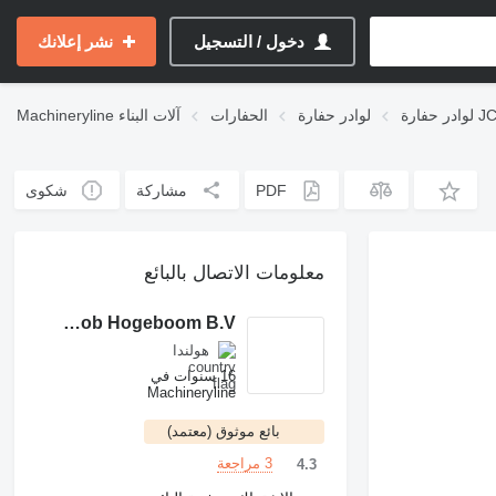
دخول / التسجيل
نشر إعلانك
 حفارة JCB
لوادر حفارة
الحفارات
آلات البناء
Machineryline
PDF
مشاركة
شكوى
معلومات الاتصال بالبائع
Handelsonderneming Rob Hogeboom B.V
هولندا
16 سنوات في
Machineryline
بائع موثوق (معتمد)
3 مراجعة
4.3