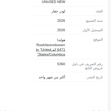
UNUSED NEW
الفئة:
لودر حفار
سنة التصنيع:
2026
التسجيل الأول:
2026
الموقع:
هولندا
Roelofarendsveen
6471 كم to "United
States/Columbus"
رقم التعريف في دليل
5360
عروض البائع:
تاريخ النشر:
أكثر من شهر واحد