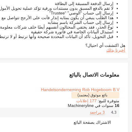
إرسال الدفعة المسبقة إلى البطاقة
لا تقم بالدفع المسبق بدون مستندات ورقية تؤكد عملية تحويل الأمول
إرسال إلى حساب "الوصي" “Trustee”
هذا الطلب ينبغي أن يكون بمثابه إنذار فأنت على الأرجح تتواصل م
إرسال إلى حساب الشركة باسم مشابه
توخّ الحذر، فقد يختفي المحتالون أنفسهم أيضًا خلف شركات معلومة
استبدال البيانات الخاصة في فاتورة شركة حقيقية
قبل التحويل، تأكد أن البيانات المحددة صحيحة وأنها ترتبط أو لا ترتب
هل اكتشفت أي احتيال؟
أخبرنا بذلك
معلومات الاتصال بالبائع
Handelsonderneming Rob Hogeboom B.V
بائع موثوق (معتمد)
متوفرة للبيع:
177 إعلانات
16
سنوات في Machineryline
3 مراجعة
4.3
الاشتراك بصفحة البائع