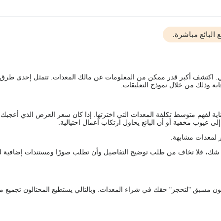
البائع مباشرة.
يقي. اكتشف أكبر قدر ممكن من المعلومات عن مالك المعدات. تتمثل إحدى طرق
ة وذلك من خلال نموذج التعليقات.
اية لفهم متوسط تكلفة المعدات التي اخترتها. إذا كان سعر العرض الذي أعجبك 
 عيوب مخفية أو أن البائع يحاول ارتكاب أعمال احتيالية.
 لمعدات مشابهة.
رك شك، فلا تخاف من طلب توضيح التفاصيل وأن تطلب صورًا ومستندات إضافية ل
كعربون مسبق "لتحجز" حقك في شراء المعدات. وبالتالي يستطيع المحتالون تجميع مبل