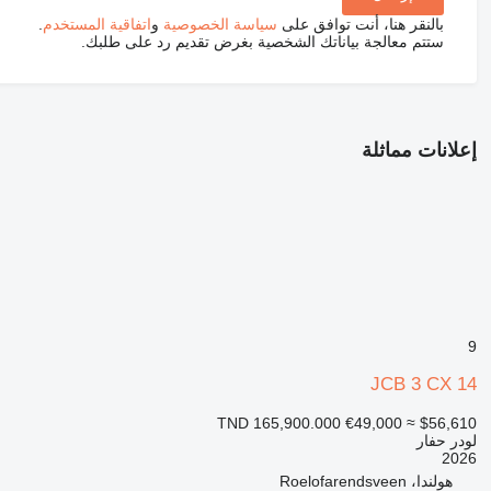
بالنقر هنا، أنت توافق على
سياسة الخصوصية
و
اتفاقية المستخدم
.
ستتم معالجة بياناتك الشخصية بغرض تقديم رد على طلبك.
إعلانات مماثلة
9
JCB 3 CX 14
TND 165,900.000
€49,000
≈ $56,610
لودر حفار
2026
هولندا، Roelofarendsveen