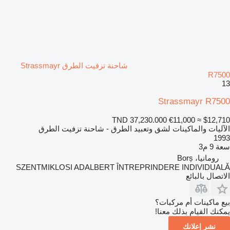
شاحنة تزفيت الطرق Strassmayr
R7500
13
Strassmayr R7500
TND 37,230.000
€11,000
≈ $12,710
الآليات والماكينات لشق وتعبيد الطرق - شاحنة تزفيت الطرق
1993
سعة
9 م3
رومانيا، Borș
SZENTMIKLOSI ADALBERT ÎNTREPRINDERE INDIVIDUALĂ
الاتصال بالبائع
بيع ماكينات أم مركبات؟
يمكنك القيام بذلك معنا!
نشر إعلانك