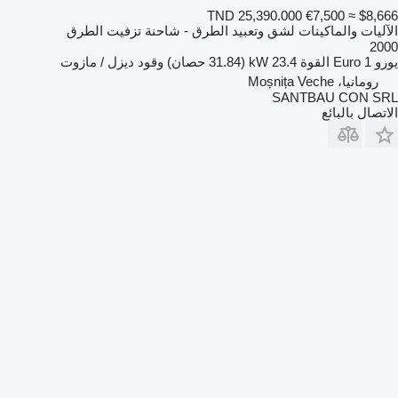
TND 25,390.000
€7,500
≈ $8,666
الآليات والماكينات لشق وتعبيد الطرق - شاحنة تزفيت الطرق
2000
يورو
Euro 1
القوة
23.4 kW (31.84 حصان)
وقود
ديزل / مازوت
رومانيا، Moșnița Veche
SANTBAU CON SRL
الاتصال بالبائع