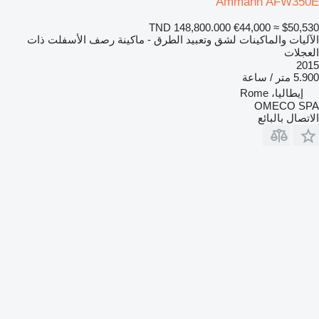
Ammann AFW350E
TND 148,800.000
€44,000
≈ $50,530
الآليات والماكينات لشق وتعبيد الطرق - ماكينة رصف الأسفلت ذات
العجلات
2015
5.900 متر / ساعة
إيطاليا، Rome
OMECO SPA
الاتصال بالبائع