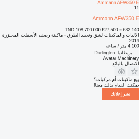
Ammann AFW350 E
11
Ammann AFW350 E
TND 108,700.000
£27,500
≈ €32,140
الآليات والماكينات لشق وتعبيد الطرق - ماكينة رصف الأسفلت المجنزرة
2014
4.100 متر / ساعة
بريطانيا، Darlington
Avatar Machinery
الاتصال بالبائع
بيع ماكينات أم مركبات؟
يمكنك القيام بذلك معنا!
نشر إعلانك