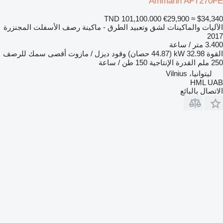
Ammann AFT270FE
TND 101,100.000
€29,900
≈ $34,340
الآليات والماكينات لشق وتعبيد الطرق - ماكينة رصف الأسفلت المجنزرة
2017
3.400 متر / ساعة
القوة
32.98 kW (44.87 حصان)
وقود
ديزل / مازوت
أقصى سمك للرصف
250 ملم
القدرة الإنتاجية
150 طن / ساعة
ليتوانيا، Vilnius
HML UAB
الاتصال بالبائع