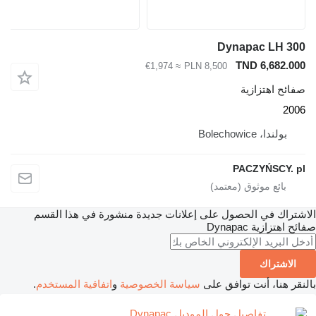
Dynapac LH 300
TND 6,682.000
≈ €1,974
PLN 8,500
صفائح اهتزازية
2006
بولندا، Bolechowice
PACZYŃSCY. pl
الاشتراك في الحصول على إعلانات جديدة منشورة في هذا القسم
صفائح اهتزازية
Dynapac
الاشتراك
بالنقر هنا، أنت توافق على
سياسة الخصوصية
و
اتفاقية المستخدم
.
تفاصيل حول الموديل Dynapac