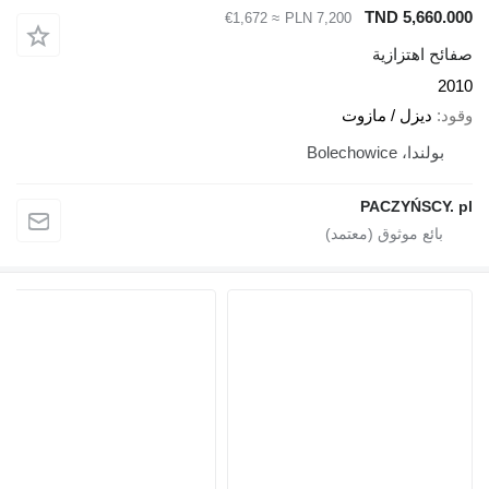
TND 5,660.000
≈ €1,672
PLN 7,200
صفائح اهتزازية
2010
وقود
ديزل / مازوت
بولندا، Bolechowice
PACZYŃSCY. pl