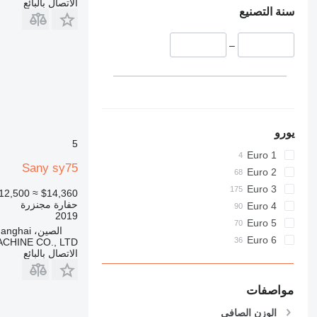
الاتصال بالبائع
438
سنة التصنيع
444
C-series
–
D series
E-series
F-series
GC
M-series
يورو
5
MH
Euro 1
NR
Sany sy75
Euro 2
PC
Euro 3
12,500
≈ $14,360
V-series
حفارة مجنزرة
Euro 4
2019
Euro 5
الصين، Shanghai
Euro 6
CHINE CO., LTD
الاتصال بالبائع
مواصفات
الوزن الصافي