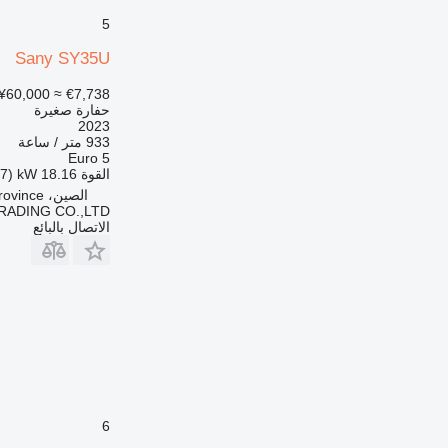
5
Sany SY35U
¥60,000
≈ €7,738
حفارة صغيرة
2023
933 متر / ساعة
Euro 5
القوة
18.16 kW (24.7 حصان)
الصين، Anyang City, Henan province
RADING CO.,LTD
الاتصال بالبائع
6