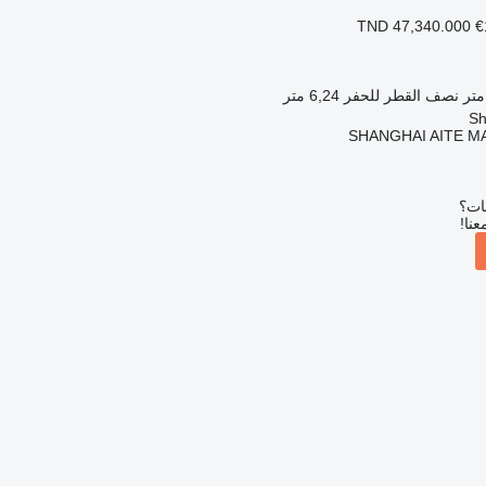
TND 47,340.000
€
نصف القطر للحفر
6,24 متر
SHANGHAI AITE MA
بات؟
عنا!