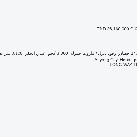
TND 26,160.000
CN
وقود
ديزل / مازوت
حمولة
3.860 كجم
أعماق الحفر
3,105 متر
نص
LONG WAY T