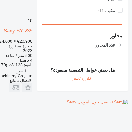
مكيف
10
Sany SY 235
محاور
24,000
≈ €20,900
عدد المحاور
حفارة مجنزرة
2023
500 متر / ساعة
Euro 4
القوة
125 kW (170 حصان)
هل بعض عوامل التصفية مفقودة؟
الصين
chinery Co., Ltd.
اقتراح تغيير
الاتصال بالبائع
تفاصيل حول الموديل Sany