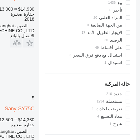
SY 365
8018
330
بيع
SY 365H
SY 375H
8025
336
13,000
≈ $14,930
تأجير
حفارة صغيرة
SY 390H
8026
340
المزاد العلني
2018
SY 485H
8030
345
من الجهة الصانعة
الصين، Shanghai
CHINE CO., LTD
SY 500
8035
349
الإيجار الطويل الأمد
الاتصال بالبائع
SY 550
8045
350
الرصيد
SY 650H
8050
365
على أقساط
SY 750H
8052
374
استبدال مع دفع فرق السعر
8055
375
استبدال
8060
390
8065
395
8080
416
حالة المركبة
8085
420
جديد
5
424
JS
مستعملة
426
JZ
Sany SY75C
تعرضت لحادث
NXT
428
معاد التصنيع
12,500
≈ $14,360
430
شرح
حفارة صغيرة
432
الصين، Shanghai
434
CHINE CO., LTD