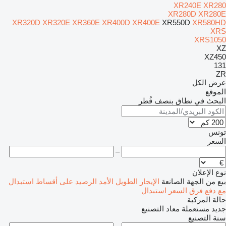
XR240E
XR280
XR280D
XR280E
XR320D
XR320E
XR360E
XR400D
XR400E
XR550D
XR580HD
XRS
XRS1050
XZ
XZ450
131
ZR
عرض الكل
الموقع
البحث في نطاق بنصف قُطر
تونس
السعر
–
نوع الإعلان
بيع
من الجهة الصانعة
الإيجار الطويل الأمد
الرصيد
على أقساط
استبدال
مع دفع فرق السعر
استبدال
حالة المركبة
جديد
مستعملة
معاد التصنيع
سنة التصنيع