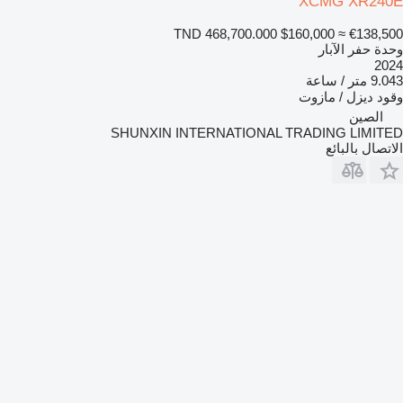
XCMG XR240E
TND 468,700.000
$160,000
≈ €138,500
وحدة حفر الآبار
2024
9.043 متر / ساعة
وقود
ديزل / مازوت
الصين
SHUNXIN INTERNATIONAL TRADING LIMITED
الاتصال بالبائع