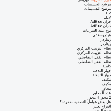
مرشح الجسيمات
مرشح الجسيمات
EEV
EEV
خزان AdBlue
خزان AdBlue
نوع علبة السرعات
هيدروستاتي
ريتاردر
ريتاردر
نظام التزييت المركزي
نظام التزييت المركزي
نظام القفل التفاضلي
نظام القفل التفاضلي
كابينة
جهاز التدفئة
جهاز التدفئة
مكيف
مكيف
محاور
عدد المحاور
2 محور
4 محور
هل بعض عوامل التصفية مفقودة؟
اقتراح تغيير
نتائج البحث: