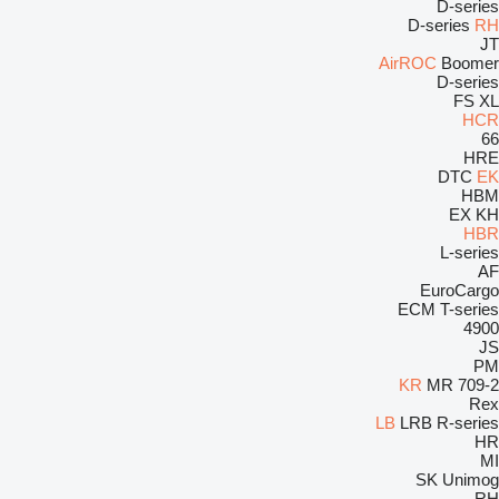
D-series
D-series
RH
JT
AirROC
Boomer
D-series
FS
XL
HCR
66
HRE
DTC
EK
HBM
EX
KH
HBR
L-series
AF
EuroCargo
ECM
T-series
4900
JS
PM
KR
MR
709-2
Rex
LB
LRB
R-series
HR
MI
SK
Unimog
RH