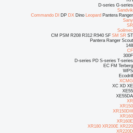
D-series
G-series
Sandvik
Commando
DI
DP
DX
Dino
Leopard
Pantera
Ranger
Sany
SR
Soilmec
CM
PSM
R208
R312
R940
SF
SM
SR
ST
Pantera
Ranger
Scout
148
CF
300F
D-series
PD
S-series
T-series
EC
FM
Terberg
WPS
Ecodrill
XCMG
XC
XD
XE
XE55
XE55DA
XR
XR150
XR150DIII
XR160
XR160E
XR180
XR200E
XR220
XR220D