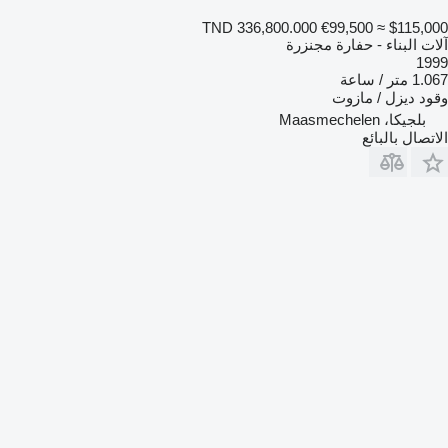
TND 336,800.000
€99,500
≈ $115,000
آلات البناء - حفارة مجنزرة
1999
1.067 متر / ساعة
وقود
ديزل / مازوت
بلجيكا، Maasmechelen
الاتصال بالبائع