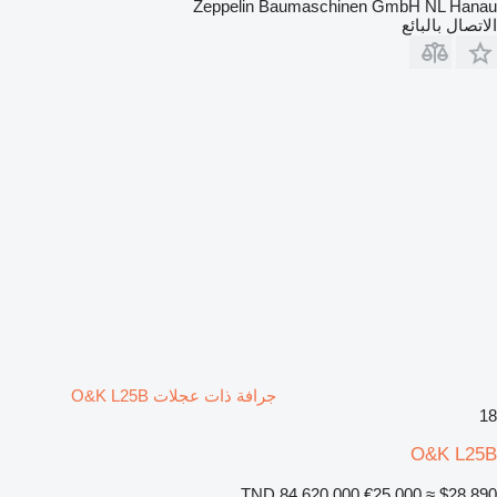
Zeppelin Baumaschinen GmbH NL Hanau
الاتصال بالبائع
جرافة ذات عجلات O&K L25B
18
O&K L25B
TND 84,620.000
€25,000
≈ $28,890