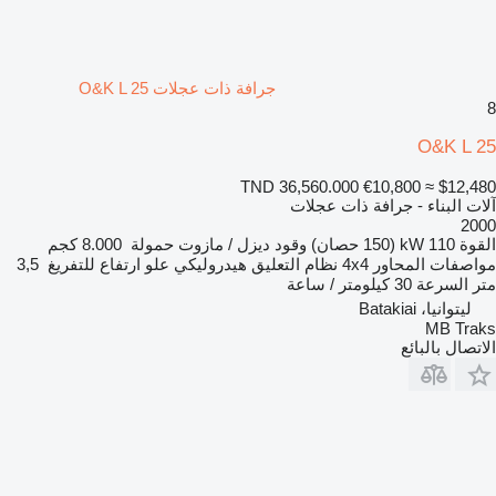
جرافة ذات عجلات O&K L 25
8
O&K L 25
TND 36,560.000
€10,800
≈ $12,480
آلات البناء - جرافة ذات عجلات
2000
القوة
110 kW (150 حصان)
وقود
ديزل / مازوت
حمولة
8.000 كجم
مواصفات المحاور
4x4
نظام التعليق
هيدروليكي
علو ارتفاع للتفريغ
3,5
متر
السرعة
30 كيلومتر / ساعة
ليتوانيا، Batakiai
MB Traks
الاتصال بالبائع