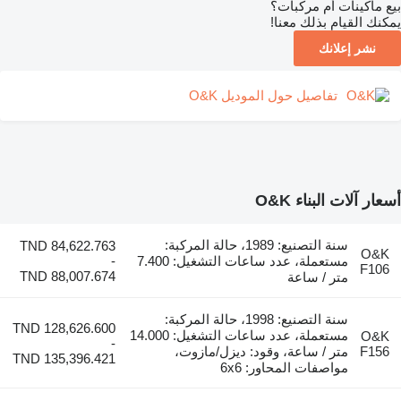
بيع ماكينات أم مركبات؟
يمكنك القيام بذلك معنا!
نشر إعلانك
تفاصيل حول الموديل O&K
أسعار آلات البناء O&K
سنة التصنيع: 1989، حالة المركبة:
TND 84,622.763
O&K
مستعملة، عدد ساعات التشغيل: 7.400
-
F106
TND 88,007.674
متر / ساعة
سنة التصنيع: 1998، حالة المركبة:
TND 128,626.600
مستعملة، عدد ساعات التشغيل: 14.000
O&K
-
F156
متر / ساعة، وقود: ديزل/مازوت،
TND 135,396.421
مواصفات المحاور: 6x6