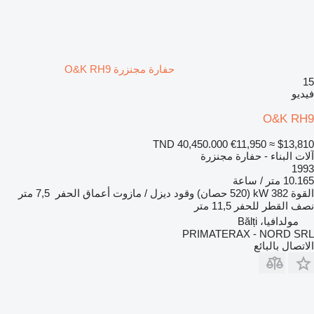
حفارة مجنزرة O&K RH9
15
فيديو
O&K RH9
TND 40,450.000
€11,950
≈ $13,810
آلات البناء - حفارة مجنزرة
1993
10.165 متر / ساعة
القوة
382 kW (520 حصان)
وقود
ديزل / مازوت
أعماق الحفر
7,5 متر
نصف القطر للحفر
11,5 متر
مولدافيا، Bălți
PRIMATERAX - NORD SRL
الاتصال بالبائع