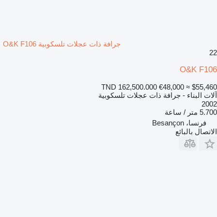
جرافة ذات عجلات تلسكوبية O&K F106
22
O&K F106
TND 162,500.000
€48,000
≈ $55,460
آلات البناء - جرافة ذات عجلات تلسكوبية
2002
5.700 متر / ساعة
فرنسا، Besançon
الاتصال بالبائع