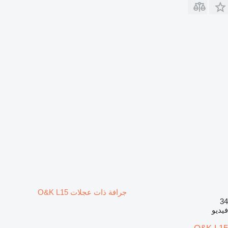
جرافة ذات عجلات O&K L15
34
فيديو