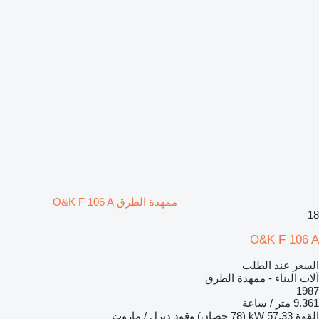
ممهدة الطرق O&K F 106 A
18
O&K F 106 A
السعر عند الطلب
آلات البناء - ممهدة الطرق
1987
9.361 متر / ساعة
القوة
57.33 kW (78 حصان)
وقود
ديزل / مازوت