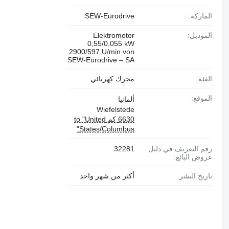
الماركة:
SEW-Eurodrive
الموديل:
Elektromotor
0,55/0,055 kW
2900/597 U/min von
SEW-Eurodrive – SA
الفئة:
محرك كهربائي
الموقع:
ألمانيا
Wiefelstede
6630 كم to "United
States/Columbus"
رقم التعريف في دليل
32281
عروض البائع:
تاريخ النشر:
أكثر من شهر واحد