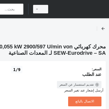
محرك كهربائي W 2900/597 U/min von
SEW-Eurodrive – SA لـ المعدات الصناعية
السعر:
1/9
عند الطلب
تقديم استفسار عن السعر
أرسل إشعار عند تغير السعر
الاتصال بالبائع