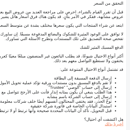
التحقق من السعر
قبل أن تقرر القيام بالشراء، احرص على مراجعة العديد من عروض البيع بعن
عروض مشابهة، ففكر في الأمر بتأنٍ. قد يكون هناك فرق أسعار هائل يشير إلى
ابتعد عن شراء المنتجات التي يكون سعرها مختلف بشدة عن متوسط السعر
لا توافق على الوعود المثيرة للشكوك والبضائع المدفوعة مسبقًا. إن ساو
تفحص صحة التصديق على تلك المستندات وتطرح الأسئلة التي تساورك.
الدفع المسبك المثير للشك
أكثر أنواع الاحتيال شيوعًا، قد يطلب البائعون غير المنصفون مبلغًا معينًا 
يختفون ولا تستطيع التواصل معهم بعد ذلك.
قد تشتمل أنواع الاحتيال المتنوعة على:
إرسال الدفعة المسبقة إلى البطاقة
لا تقم بالدفع المسبق بدون مستندات ورقية تؤكد عملية تحويل الأمول
إرسال إلى حساب "الوصي" “Trustee”
هذا الطلب ينبغي أن يكون بمثابه إنذار فأنت على الأرجح تتواصل م
إرسال إلى حساب الشركة باسم مشابه
توخّ الحذر، فقد يختفي المحتالون أنفسهم أيضًا خلف شركات معلومة
استبدال البيانات الخاصة في فاتورة شركة حقيقية
قبل التحويل، تأكد أن البيانات المحددة صحيحة وأنها ترتبط أو لا ترتب
هل اكتشفت أي احتيال؟
أخبرنا بذلك