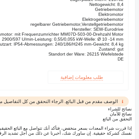
Nettogewicht: 8,4
Getriebemotor
Elektromotor
Elektrogetriebemotor
regelbarer Getriebemotor,Verstellgetriebemotor
Hersteller: SEW-Eurodrive
smotor: mit Frequenzumrichter MM07D-503-00-Drehzahl Motor
2900/597 U/min-Leistung: 0,55/0,055 kW-Welle: Ø 10 -14 mm
chutzart: IP54-Abmessungen: 240/186/H245 mm-Gewicht: 8,4 kg
Zustand: gut
Standort der Ware: 26215 Wiefelstede
DE
طلب معلومات إضافية
الوصف مقدم من قبل البائع. الرجاء التحقق من كل التفاصيل مع 
نصائح للشراء
نصائح للأمان
التحقق من البائع
إذا قررت شراء المعدات بسعر منخفض، فتأكد أنك تتواصل مع البائع الحق
نفسك كشركة حقيقية. إن ساورك شك، أخبرنا عن ذلك من أجل تشديد الرقاب