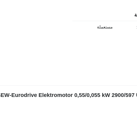
ة
مستعملة
كهربائي SEW-Eurodrive Elektromotor 0,55/0,055 kW 2900/597 U/min von SEW