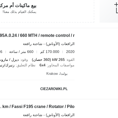
بيع ماكينات أم مرك
يمكنك القيام بذلك معنا!
A.0.24 / 660 MTH / remote control / r
الرافعات (الأوناش) - شاحنة رافعة
2020
170.000 كم
660 متر / ساعة
 6
القوة
265 kW (360 حصان)
وقود
ديزل / مازو
مواصفات المحاور
6x4
نظام التعليق
زنبرك/زنب
بولندا، Krakow
CIEZAROWKI.PL
km / Fassi F195 crane / Rotator / Pilo
الرافعات (الأوناش) - شاحنة رافعة