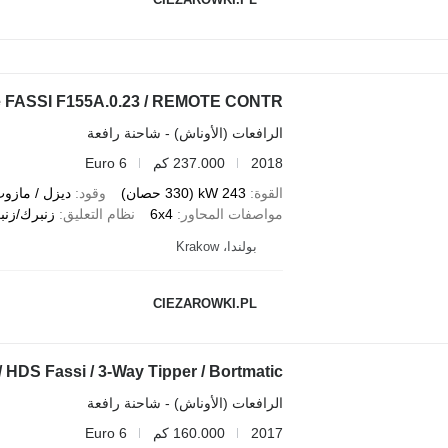
ane FASSI F155A.0.23 / REMOTE CONTR
الرافعات (الأوناش) - شاحنة رافعة
2018
237.000 كم
Euro 6
القوة
243 kW (330 حصان)
وقود
ديزل / مازو
مواصفات المحاور
6x4
نظام التعليق
زنبرك/زنب
بولندا، Krakow
CIEZAROWKI.PL
 HDS Fassi / 3-Way Tipper / Bortmatic
الرافعات (الأوناش) - شاحنة رافعة
2017
160.000 كم
Euro 6