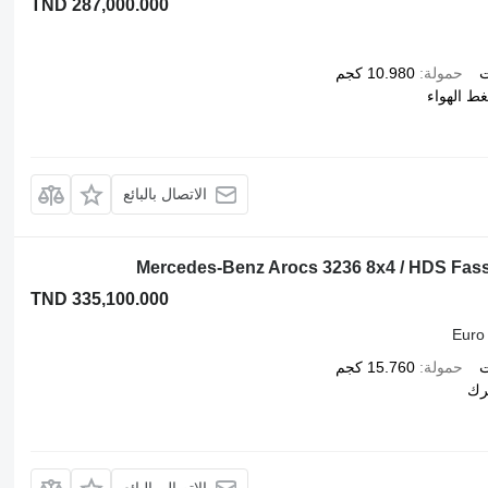
TND 287,000.000
ت
حمولة
10.980 كجم
ط الهواء
الاتصال بالبائع
Mercedes-Benz Arocs 3236 8x4 / HDS Fassi 
TND 335,100.000
Euro
ت
حمولة
15.760 كجم
رك