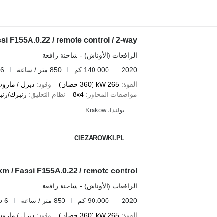
i F155A.0.22 / remote control / 2-way
الرافعات (الأوناش) - شاحنة رافعة
2020
140.000 كم
850 متر / ساعة
 6
القوة
265 kW (360 حصان)
وقود
ديزل / مازو
مواصفات المحاور
8x4
نظام التعليق
زنبرك/زنب
بولندا، Krakow
CIEZAROWKI.PL
m / Fassi F155A.0.22 / remote control
الرافعات (الأوناش) - شاحنة رافعة
2020
90.000 كم
850 متر / ساعة
o 6
القوة
265 kW (360 حصان)
وقود
ديزل / مازو