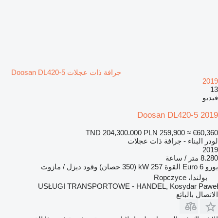
جرافة ذات عجلات Doosan DL420-5
2019
13
فيديو
Doosan DL420-5 2019
TND 204,300.000
PLN 259,900
≈ €60,360
لودر البناء - جرافة ذات عجلات
2019
8.280 متر / ساعة
يورو
Euro 6
القوة
257 kW (350 حصان)
وقود
ديزل / مازوت
بولندا، Ropczyce
USŁUGI TRANSPORTOWE - HANDEL, Kosydar Paweł
الاتصال بالبائع