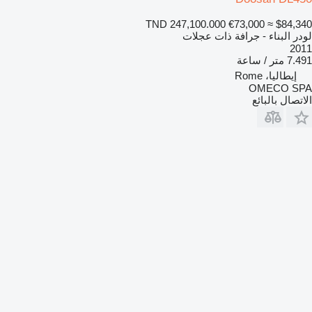
TND 247,100.000
€73,000
≈ $84,340
لودر البناء - جرافة ذات عجلات
2011
7.491 متر / ساعة
إيطاليا، Rome
OMECO SPA
الاتصال بالبائع