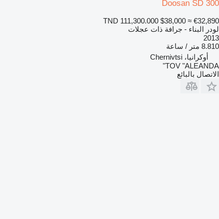
Doosan SD 300
TND 111,300.000
$38,000
≈ €32,890
لودر البناء - جرافة ذات عجلات
2013
8.810 متر / ساعة
أوكرانيا، Chernivtsi
TOV "ALEANDA"
الاتصال بالبائع