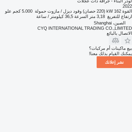
لودر البناء - جرافة ذات عجلات
2022
القوة
162 kW (220 حصان)
وقود
ديزل / مازوت
حمولة
5.000 كجم
علو
ارتفاع للتفريغ
3,18 متر
السرعة
36,5 كيلومتر / ساعة
الصين، Shanghai
CYQ INTERNATIONAL TRADING CO.,LIMITED
الاتصال بالبائع
بيع ماكينات أم مركبات؟
يمكنك القيام بذلك معنا!
نشر إعلانك