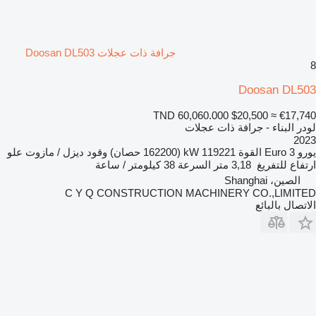
جرافة ذات عجلات Doosan DL503
8
Doosan DL503
TND 60,060.000
$20,500
≈ €17,740
لودر البناء - جرافة ذات عجلات
2023
يورو
Euro 3
القوة
119221 kW (162200 حصان)
وقود
ديزل / مازوت
علو
ارتفاع للتفريغ
3,18 متر
السرعة
38 كيلومتر / ساعة
الصين، Shanghai
C Y Q CONSTRUCTION MACHINERY CO.,LIMITED
الاتصال بالبائع