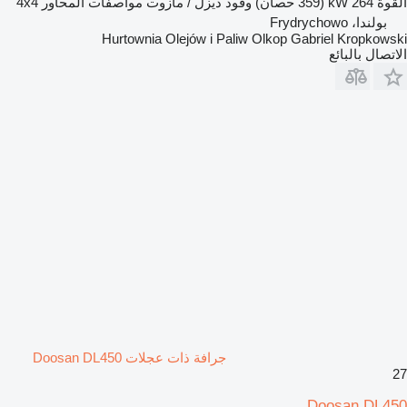
القوة
264 kW (359 حصان)
وقود
ديزل / مازوت
مواصفات المحاور
4x4
بولندا، Frydrychowo
Hurtownia Olejów i Paliw Olkop Gabriel Kropkowski
الاتصال بالبائع
جرافة ذات عجلات Doosan DL450
27
Doosan DL450