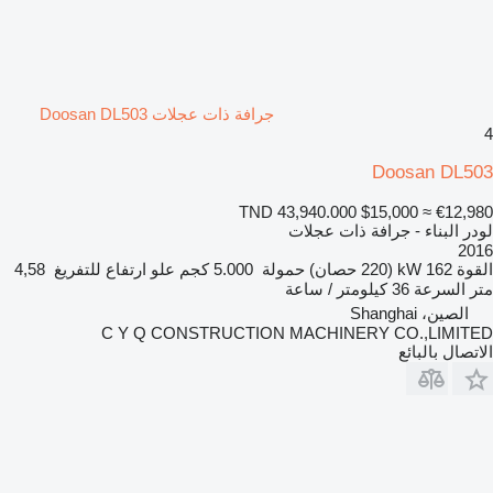
جرافة ذات عجلات Doosan DL503
4
Doosan DL503
TND 43,940.000
$15,000
≈ €12,980
لودر البناء - جرافة ذات عجلات
2016
القوة
162 kW (220 حصان)
حمولة
5.000 كجم
علو ارتفاع للتفريغ
4,58
متر
السرعة
36 كيلومتر / ساعة
الصين، Shanghai
C Y Q CONSTRUCTION MACHINERY CO.,LIMITED
الاتصال بالبائع