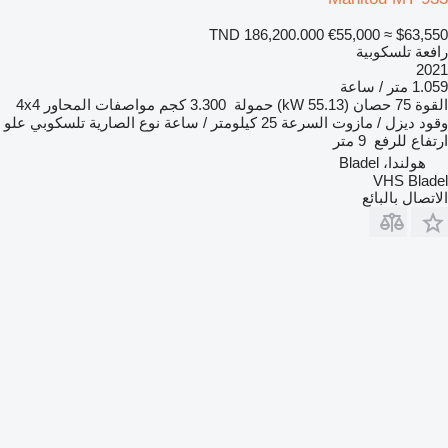
TND 186,200.000
€55,000
≈ $63,550
رافعة تلسكوبية
2021
1.059 متر / ساعة
القوة
75 حصان (55.13 kW)
حمولة
3.300 كجم
مواصفات المحاور
4x4
وقود
ديزل / مازوت
السرعة
25 كيلومتر / ساعة
نوع الصارية
تلسكوبي
علو
ارتفاع للرفع
9 متر
هولندا، Bladel
VHS Bladel
الاتصال بالبائع