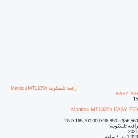
رافعة تلسكوبية Manitou MT1335h
EASY 75D
15
Manitou MT1335h EASY 75D
TND 165,700.000
€48,950
≈ $56,560
رافعة تلسكوبية
2021
1.323 متر / ساعة