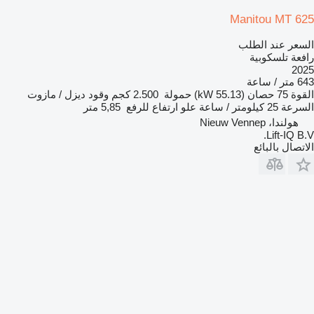
Manitou MT 625
السعر عند الطلب
رافعة تلسكوبية
2025
643 متر / ساعة
القوة
75 حصان (55.13 kW)
حمولة
2.500 كجم
وقود
ديزل / مازوت
السرعة
25 كيلومتر / ساعة
علو ارتفاع للرفع
5,85 متر
هولندا، Nieuw Vennep
Lift-IQ B.V.
الاتصال بالبائع