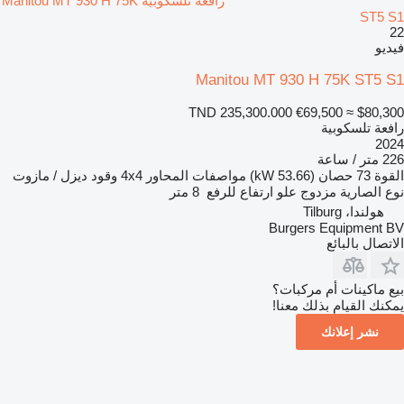
رافعة تلسكوبية Manitou MT 930 H 75K
ST5 S1
22
فيديو
Manitou MT 930 H 75K ST5 S1
TND 235,300.000
€69,500
≈ $80,300
رافعة تلسكوبية
2024
226 متر / ساعة
القوة
73 حصان (53.66 kW)
مواصفات المحاور
4x4
وقود
ديزل / مازوت
نوع الصارية
مزدوج
علو ارتفاع للرفع
8 متر
هولندا، Tilburg
Burgers Equipment BV
الاتصال بالبائع
بيع ماكينات أم مركبات؟
يمكنك القيام بذلك معنا!
نشر إعلانك