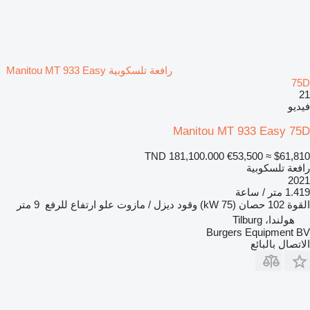
رافعة تلسكوبية Manitou MT 933 Easy
75D
21
فيديو
Manitou MT 933 Easy 75D
TND 181,100.000
€53,500
≈ $61,810
رافعة تلسكوبية
2021
1.419 متر / ساعة
القوة
102 حصان (75 kW)
وقود
ديزل / مازوت
علو ارتفاع للرفع
9 متر
هولندا، Tilburg
Burgers Equipment BV
الاتصال بالبائع