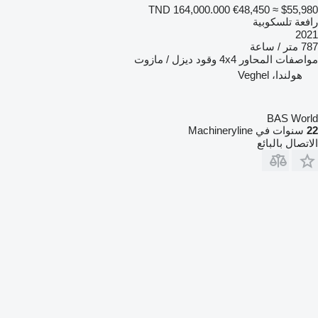
TND 164,000.000
€48,450
≈ $55,980
رافعة تلسكوبية
2021
787 متر / ساعة
مواصفات المحاور
4x4
وقود
ديزل / مازوت
هولندا، Veghel
BAS World
22
سنوات في Machineryline
الاتصال بالبائع