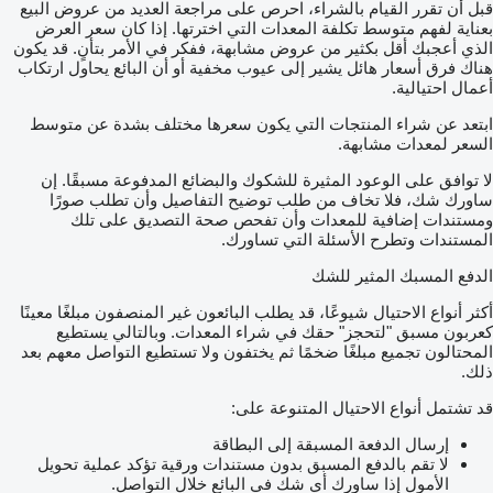
قبل أن تقرر القيام بالشراء، احرص على مراجعة العديد من عروض البيع
بعناية لفهم متوسط تكلفة المعدات التي اخترتها. إذا كان سعر العرض
الذي أعجبك أقل بكثير من عروض مشابهة، ففكر في الأمر بتأنٍ. قد يكون
هناك فرق أسعار هائل يشير إلى عيوب مخفية أو أن البائع يحاول ارتكاب
أعمال احتيالية.
ابتعد عن شراء المنتجات التي يكون سعرها مختلف بشدة عن متوسط
السعر لمعدات مشابهة.
لا توافق على الوعود المثيرة للشكوك والبضائع المدفوعة مسبقًا. إن
ساورك شك، فلا تخاف من طلب توضيح التفاصيل وأن تطلب صورًا
ومستندات إضافية للمعدات وأن تفحص صحة التصديق على تلك
المستندات وتطرح الأسئلة التي تساورك.
الدفع المسبك المثير للشك
أكثر أنواع الاحتيال شيوعًا، قد يطلب البائعون غير المنصفون مبلغًا معينًا
كعربون مسبق "لتحجز" حقك في شراء المعدات. وبالتالي يستطيع
المحتالون تجميع مبلغًا ضخمًا ثم يختفون ولا تستطيع التواصل معهم بعد
ذلك.
قد تشتمل أنواع الاحتيال المتنوعة على:
إرسال الدفعة المسبقة إلى البطاقة
لا تقم بالدفع المسبق بدون مستندات ورقية تؤكد عملية تحويل
الأمول إذا ساورك أي شك في البائع خلال التواصل.