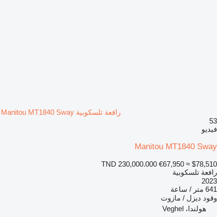
رافعة تلسكوبية Manitou MT1840 Sway
53
فيديو
Manitou MT1840 Sway
TND 230,000.000
€67,950
≈ $78,510
رافعة تلسكوبية
2023
641 متر / ساعة
وقود
ديزل / مازوت
هولندا، Veghel