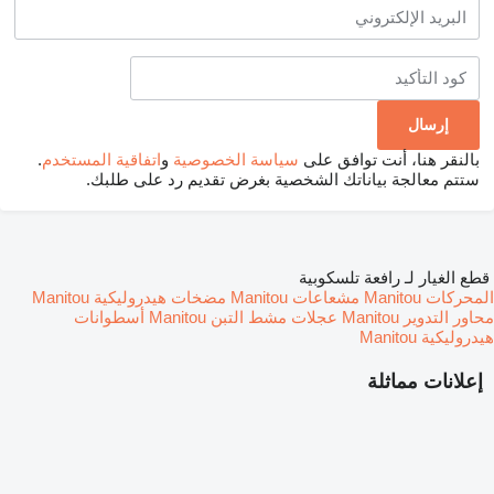
بالنقر هنا، أنت توافق على
سياسة الخصوصية
و
اتفاقية المستخدم
.
ستتم معالجة بياناتك الشخصية بغرض تقديم رد على طلبك.
قطع الغيار لـ رافعة تلسكوبية
المحركات Manitou
مشعاعات Manitou
مضخات هيدروليكية Manitou
محاور التدوير Manitou
عجلات مشط التبن Manitou
أسطوانات
هيدروليكية Manitou
إعلانات مماثلة