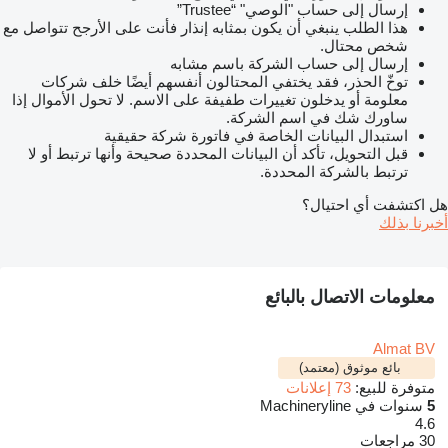
إرسال إلى حساب "الوصي" “Trustee”
هذا الطلب ينبغي أن يكون بمثابه إنذار فأنت على الأرجح تتواصل مع
شخص محتال.
إرسال إلى حساب الشركة باسم مشابه
توخّ الحذر، فقد يختفي المحتالون أنفسهم أيضًا خلف شركات
معلومة أو يدخلون تغييرات طفيفة على الاسم. لا تحول الأموال إذا
ساورك شك في اسم الشركة.
استبدال البيانات الخاصة في فاتورة شركة حقيقية
قبل التحويل، تأكد أن البيانات المحددة صحيحة وأنها ترتبط أو لا
ترتبط بالشركة المحددة.
هل اكتشفت أي احتيال؟
أخبرنا بذلك
معلومات الاتصال بالبائع
Almat BV
بائع موثوق (معتمد)
متوفرة للبيع:
73 إعلانات
5
سنوات في Machineryline
4.6
30 مراجعات