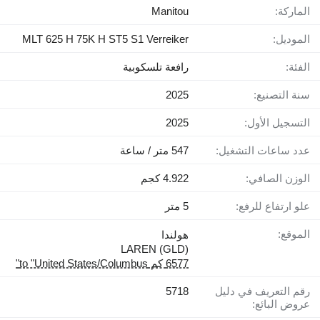
الماركة:
Manitou
الموديل:
MLT 625 H 75K H ST5 S1 Verreiker
الفئة:
رافعة تلسكوبية
سنة التصنيع:
2025
التسجيل الأول:
2025
عدد ساعات التشغيل:
547 متر / ساعة
الوزن الصافي:
4.922 كجم
علو ارتفاع للرفع:
5 متر
الموقع:
هولندا
LAREN (GLD)
6577 كم to "United States/Columbus"
رقم التعريف في دليل
5718
عروض البائع: