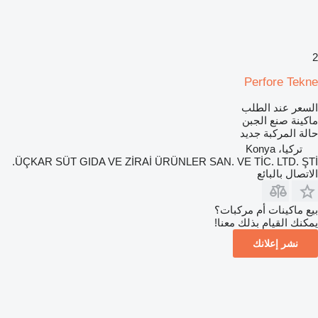
2
Perfore Tekne
السعر عند الطلب
ماكينة صنع الجبن
حالة المركبة
جديد
تركيا، Konya
ÜÇKAR SÜT GIDA VE ZİRAİ ÜRÜNLER SAN. VE TİC. LTD. ŞTİ.
الاتصال بالبائع
بيع ماكينات أم مركبات؟
يمكنك القيام بذلك معنا!
نشر إعلانك