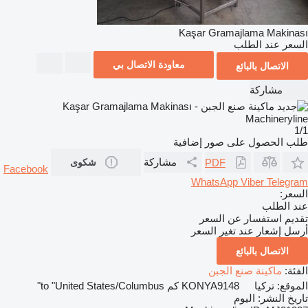
Kaşar Gramajlama Makinası
السعر عند الطلب
معاودة الاتصال بي
الاتصال بالبائع
مشاركة
1/1
طلب الحصول على صور إضافية
مشاركة
PDF
شكوى
Facebook
WhatsApp
Viber
Telegram
السعر:
عند الطلب
تقديم استفسار عن السعر
أرسل إشعار عند تغير السعر
الاتصال بالبائع
الفئة:
ماكينة صنع الجبن
الموقع:
تركيا
9148 كم to "United States/Columbus"
KONYA
تاريخ النشر:
اليوم