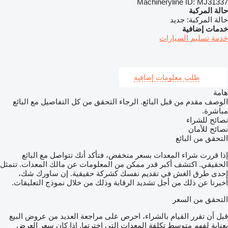
Machineryline ID:
MJ31337
حالة المركبة
حالة المركبة:
جديد
خدمات إضافية
خدمة تسليم السيارات
طلب معلومات إضافية
هامة
الوصف مقدم من قبل البائع. الرجاء التحقق من كل التفاصيل مع البائع
مباشرة.
نصائح للشراء
نصائح للأمان
التحقق من البائع
إذا قررت شراء المعدات بسعر منخفض، فتأكد أنك تتواصل مع البائع
الحقيقي. اكتشف أكبر قدر ممكن من المعلومات عن مالك المعدات. تتمثل
إحدى طرق الغش في تقديم نفسك كشركة حقيقية. إن ساورك شك،
أخبرنا عن ذلك من أجل تشديد الرقابة وذلك من خلال نموذج التعليقات.
التحقق من السعر
قبل أن تقرر القيام بالشراء، احرص على مراجعة العديد من عروض البيع
بعناية لفهم متوسط تكلفة المعدات التي اخترتها. إذا كان سعر العرض