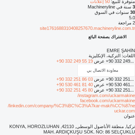
متوفرة للبيع:
50 إعلانات
3
سنة في Machineryline
30
سنوات في السوق
5.0
2 مراجعة
site1761688310408257670.machineryline.com.tr
الاشتراك بصفحة البائع
EMRE ŞAHİN
اللغات:
التركية، الإنكليزية
+90 332 249...
عرض
+90 332 249 55 19
معاودة الاتصال بي
+90 332 251...
عرض
+90 332 251 86 03
+90 530 461...
عرض
+90 530 461 81 40
+90 332 251...
عرض
+90 332 251 45 80
instagram.com/uckarmakine/
facebook.com/uckarmakine
linkedin.com/company/%C3%BC%C3%A7kar-maki%CC%87ne/
uckar.com
عنوان
تركيا, منطقة الأناضول الوسطى, 42110, KONYA, HOROZLUHAN
MAH. ARDIÇKUŞU SOK. NO: 86 SELÇUKLU