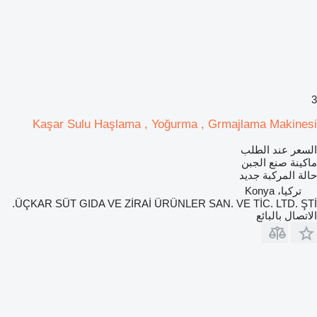
3
Kaşar Sulu Haşlama , Yoğurma , Grmajlama Makinesi
السعر عند الطلب
ماكينة صنع الجبن
حالة المركبة
جديد
تركيا، Konya
ÜÇKAR SÜT GIDA VE ZİRAİ ÜRÜNLER SAN. VE TİC. LTD. ŞTİ.
الاتصال بالبائع