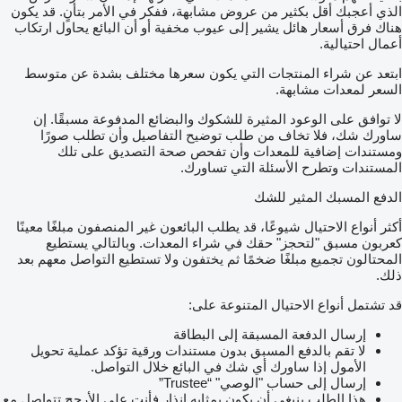
الذي أعجبك أقل بكثير من عروض مشابهة، ففكر في الأمر بتأنٍ. قد يكون
هناك فرق أسعار هائل يشير إلى عيوب مخفية أو أن البائع يحاول ارتكاب
أعمال احتيالية.
ابتعد عن شراء المنتجات التي يكون سعرها مختلف بشدة عن متوسط
السعر لمعدات مشابهة.
لا توافق على الوعود المثيرة للشكوك والبضائع المدفوعة مسبقًا. إن
ساورك شك، فلا تخاف من طلب توضيح التفاصيل وأن تطلب صورًا
ومستندات إضافية للمعدات وأن تفحص صحة التصديق على تلك
المستندات وتطرح الأسئلة التي تساورك.
الدفع المسبك المثير للشك
أكثر أنواع الاحتيال شيوعًا، قد يطلب البائعون غير المنصفون مبلغًا معينًا
كعربون مسبق "لتحجز" حقك في شراء المعدات. وبالتالي يستطيع
المحتالون تجميع مبلغًا ضخمًا ثم يختفون ولا تستطيع التواصل معهم بعد
ذلك.
قد تشتمل أنواع الاحتيال المتنوعة على:
إرسال الدفعة المسبقة إلى البطاقة
لا تقم بالدفع المسبق بدون مستندات ورقية تؤكد عملية تحويل
الأمول إذا ساورك أي شك في البائع خلال التواصل.
إرسال إلى حساب "الوصي" “Trustee”
هذا الطلب ينبغي أن يكون بمثابه إنذار فأنت على الأرجح تتواصل مع