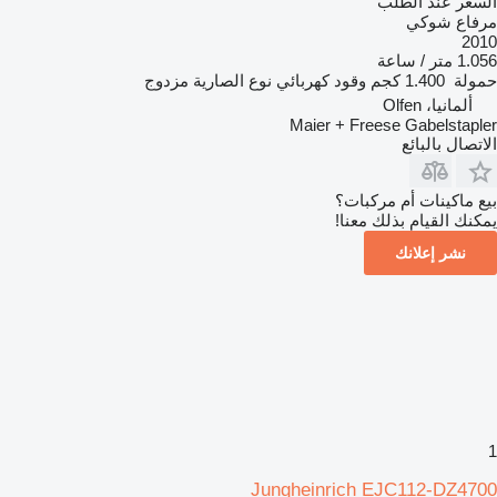
السعر عند الطلب
مرفاع شوكي
2010
1.056 متر / ساعة
حمولة
1.400 كجم
وقود
كهربائي
نوع الصارية
مزدوج
ألمانيا، Olfen
Maier + Freese Gabelstapler
الاتصال بالبائع
بيع ماكينات أم مركبات؟
يمكنك القيام بذلك معنا!
نشر إعلانك
1
Jungheinrich EJC112-DZ4700