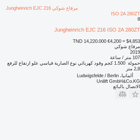
مرفاع شوكي Jungheinrich EJC 216
ISO 2A 280ZT
8
Jungheinrich EJC 216 ISO 2A 280ZT
TND 14,220.000
€4,200
≈ $4,853
مرفاع شوكي
2019
107 متر / ساعة
حمولة
1.500 كجم
وقود
كهربائي
نوع الصارية
قياسي
علو ارتفاع للرفع
2,8 متر
ألمانيا، Ludwigsfelde / Berlin
Unilift GmbH&Co.KG
الاتصال بالبائع