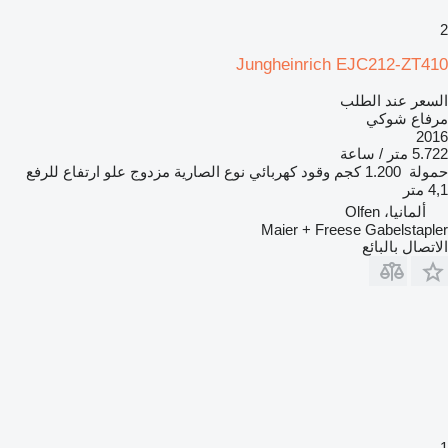
2
Jungheinrich EJC212-ZT410
السعر عند الطلب
مرفاع شوكي
2016
5.722 متر / ساعة
حمولة
1.200 كجم
وقود
كهربائي
نوع الصارية
مزدوج
علو ارتفاع للرفع
4,1 متر
ألمانيا، Olfen
Maier + Freese Gabelstapler
الاتصال بالبائع
1