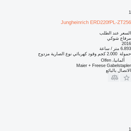
1
Jungheinrich ERD220fPL-ZT256
السعر عند الطلب
مرفاع شوكي
2016
6.893 متر / ساعة
حمولة
2.000 كجم
وقود
كهربائي
نوع الصارية
مزدوج
ألمانيا، Olfen
Maier + Freese Gabelstapler
الاتصال بالبائع
1