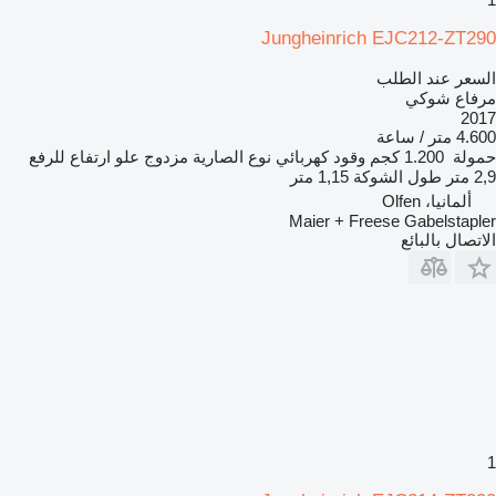
Jungheinrich EJC212-ZT290
السعر عند الطلب
مرفاع شوكي
2017
4.600 متر / ساعة
حمولة
1.200 كجم
وقود
كهربائي
نوع الصارية
مزدوج
علو ارتفاع للرفع
2,9 متر
طول الشوكة
1,15 متر
ألمانيا، Olfen
Maier + Freese Gabelstapler
الاتصال بالبائع
1