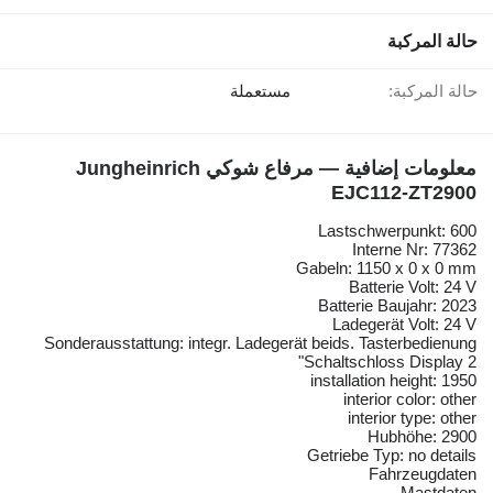
حالة المركبة
حالة المركبة:
مستعملة
معلومات إضافية — مرفاع شوكي Jungheinrich
EJC112-ZT2900
Lastschwerpunkt: 600
Interne Nr: 77362
Gabeln: 1150 x 0 x 0 mm
Batterie Volt: 24 V
Batterie Baujahr: 2023
Ladegerät Volt: 24 V
Sonderausstattung: integr. Ladegerät beids. Tasterbedienung
Schaltschloss Display 2"
installation height: 1950
interior color: other
interior type: other
Hubhöhe: 2900
Getriebe Typ: no details
Fahrzeugdaten
Mastdaten