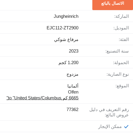
الاتصال بالبائع
الماركة:
Jungheinrich
الموديل:
EJC112-ZT2900
الفئة:
مرفاع شوكي
سنة التصنيع:
2023
الحمولة:
1.200 كجم
نوع الصارية:
مزدوج
الموقع:
ألمانيا
Olfen
6665 كم to "United States/Columbus"
رقم التعريف في دليل
77362
عروض البائع:
ممكن الإيجار