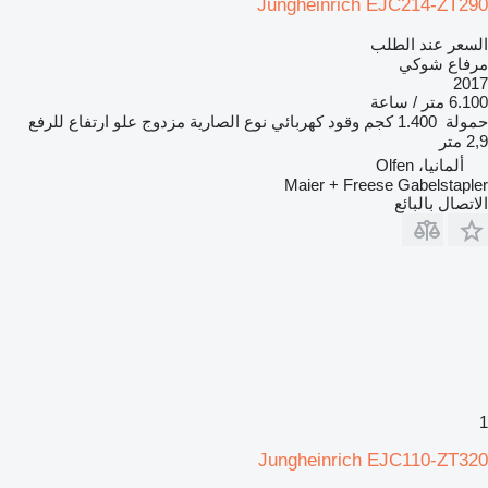
Jungheinrich EJC214-ZT290
السعر عند الطلب
مرفاع شوكي
2017
6.100 متر / ساعة
حمولة
1.400 كجم
وقود
كهربائي
نوع الصارية
مزدوج
علو ارتفاع للرفع
2,9 متر
ألمانيا، Olfen
Maier + Freese Gabelstapler
الاتصال بالبائع
1
Jungheinrich EJC110-ZT320