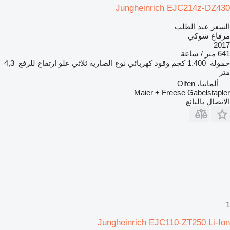
Jungheinrich EJC214z-DZ430
السعر عند الطلب
مرفاع شوكي
2017
641 متر / ساعة
حمولة
1.400 كجم
وقود
كهربائي
نوع الصارية
ثلاثي
علو ارتفاع للرفع
4,3
متر
ألمانيا، Olfen
Maier + Freese Gabelstapler
الاتصال بالبائع
1
Jungheinrich EJC110-ZT250 Li-Ion