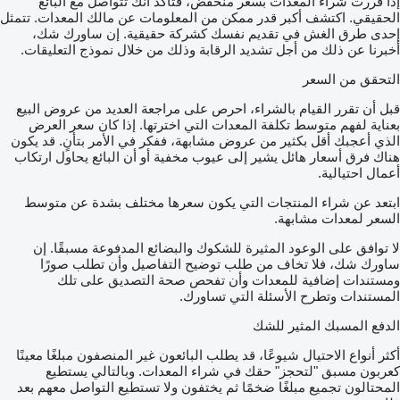
إذا قررت شراء المعدات بسعر منخفض، فتأكد أنك تتواصل مع البائع
الحقيقي. اكتشف أكبر قدر ممكن من المعلومات عن مالك المعدات. تتمثل
إحدى طرق الغش في تقديم نفسك كشركة حقيقية. إن ساورك شك،
أخبرنا عن ذلك من أجل تشديد الرقابة وذلك من خلال نموذج التعليقات.
التحقق من السعر
قبل أن تقرر القيام بالشراء، احرص على مراجعة العديد من عروض البيع
بعناية لفهم متوسط تكلفة المعدات التي اخترتها. إذا كان سعر العرض
الذي أعجبك أقل بكثير من عروض مشابهة، ففكر في الأمر بتأنٍ. قد يكون
هناك فرق أسعار هائل يشير إلى عيوب مخفية أو أن البائع يحاول ارتكاب
أعمال احتيالية.
ابتعد عن شراء المنتجات التي يكون سعرها مختلف بشدة عن متوسط
السعر لمعدات مشابهة.
لا توافق على الوعود المثيرة للشكوك والبضائع المدفوعة مسبقًا. إن
ساورك شك، فلا تخاف من طلب توضيح التفاصيل وأن تطلب صورًا
ومستندات إضافية للمعدات وأن تفحص صحة التصديق على تلك
المستندات وتطرح الأسئلة التي تساورك.
الدفع المسبك المثير للشك
أكثر أنواع الاحتيال شيوعًا، قد يطلب البائعون غير المنصفون مبلغًا معينًا
كعربون مسبق "لتحجز" حقك في شراء المعدات. وبالتالي يستطيع
المحتالون تجميع مبلغًا ضخمًا ثم يختفون ولا تستطيع التواصل معهم بعد