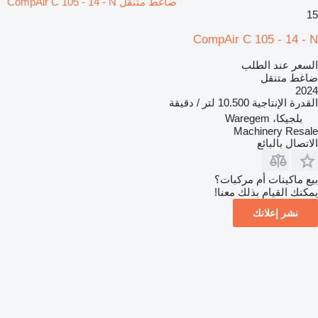
ضاغط متنقل CompAir C 105 - 14 - N
15
CompAir C 105 - 14 - N
السعر عند الطلب
ضاغط متنقل
2024
القدرة الإنتاجية
10.500 لتر / دقيقة
بلجيكا، Waregem
Machinery Resale
الاتصال بالبائع
بيع ماكينات أم مركبات؟
يمكنك القيام بذلك معنا!
نشر إعلانك