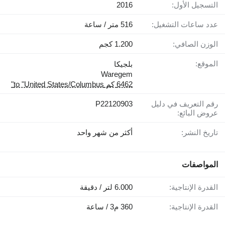
التسجيل الأول:
2016
عدد ساعات التشغيل:
516 متر / ساعة
الوزن الصافي:
1.200 كجم
الموقع:
بلجيكا
Waregem
6462 كم to "United States/Columbus"
رقم التعريف في دليل
P22120903
عروض البائع:
تاريخ النشر:
أكثر من شهر واحد
المواصفات
القدرة الإنتاجية:
6.000 لتر / دقيقة
القدرة الإنتاجية:
360 م3 / ساعة