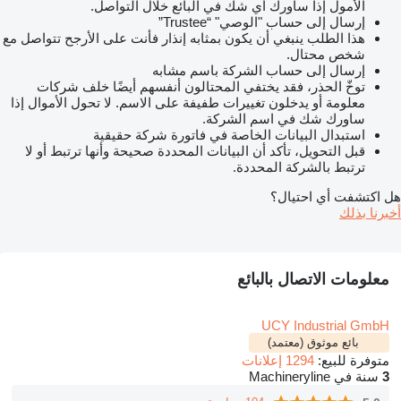
الأمول إذا ساورك أي شك في البائع خلال التواصل.
إرسال إلى حساب "الوصي" “Trustee”
هذا الطلب ينبغي أن يكون بمثابه إنذار فأنت على الأرجح تتواصل مع
شخص محتال.
إرسال إلى حساب الشركة باسم مشابه
توخّ الحذر، فقد يختفي المحتالون أنفسهم أيضًا خلف شركات
معلومة أو يدخلون تغييرات طفيفة على الاسم. لا تحول الأموال إذا
ساورك شك في اسم الشركة.
استبدال البيانات الخاصة في فاتورة شركة حقيقية
قبل التحويل، تأكد أن البيانات المحددة صحيحة وأنها ترتبط أو لا
ترتبط بالشركة المحددة.
هل اكتشفت أي احتيال؟
أخبرنا بذلك
معلومات الاتصال بالبائع
UCY Industrial GmbH
بائع موثوق (معتمد)
متوفرة للبيع:
1294 إعلانات
3
سنة في Machineryline