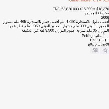
Gildemeister CTX 510
TND 53,820.000
€15,900
≈ $18,370
مخرطة المعادن
2006
أقصى طول للاستدارة
1.050 ملم
أقصى قطر للاستدارة
465 ملم
مشوار
المحور السيني
300 ملم
مشوار المحور العيني
1.050 ملم
قطر عمود
الدوران
95 ملم
سرعة عمود الدوران
3.500 لفة في الدقيقة
ألمانيا، Peiting
CNC BOTE
الاتصال بالبائع