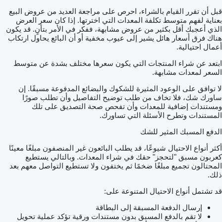
قبل أن تقرر القيام بالشراء، احرص على مراجعة العديد من عروض البيع
بعناية لفهم متوسط تكلفة المعدات التي اخترتها. إذا كان سعر العرض
الذي أعجبك أقل بكثير من عروض مشابهة، ففكر في الأمر بتأنٍ. قد يكون
هناك فرق أسعار هائل يشير إلى عيوب مخفية أو أن البائع يحاول ارتكاب
أعمال احتيالية.
ابتعد عن شراء المنتجات التي يكون سعرها مختلف بشدة عن متوسط
السعر لمعدات مشابهة.
لا توافق على الوعود المثيرة للشكوك والبضائع المدفوعة مسبقًا. إن
ساورك شك، فلا تخاف من طلب توضيح التفاصيل وأن تطلب صورًا
ومستندات إضافية للمعدات وأن تفحص صحة التصديق على تلك
المستندات وتطرح الأسئلة التي تساورك.
الدفع المسبك المثير للشك
أكثر أنواع الاحتيال شيوعًا، قد يطلب البائعون غير المنصفون مبلغًا معينًا
كعربون مسبق "لتحجز" حقك في شراء المعدات. وبالتالي يستطيع
المحتالون تجميع مبلغًا ضخمًا ثم يختفون ولا تستطيع التواصل معهم بعد
ذلك.
قد تشتمل أنواع الاحتيال المتنوعة على:
إرسال الدفعة المسبقة إلى البطاقة
لا تقم بالدفع المسبق بدون مستندات ورقية تؤكد عملية تحويل