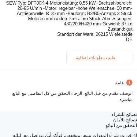
SEW Typ: DFT80K-4-Motorleistung: 0,55 kW -Drehzahlbereich:
20-85 U/min -Motor: regelbar -höhe Wellenachse: 90 mm-
Antriebswelle: Ø 25 mm -Bauform: B3/B5-Anzahl: 3 Stück
Motoren vorhanden-Preis: pro Stück-Abmessungen:
480/200/H420 mm-Gewicht: 37 kg
Zustand: gut
Standort der Ware: 26215 Wiefelstede
DE
طلب معلومات إضافية
هامة
الوصف مقدم من قبل البائع. الرجاء التحقق من كل التفاصيل مع البائع
مباشرة.
نصائح للشراء
نصائح للأمان
التحقق من البائع
إذا قررت شراء المعدات بسعر منخفض، فتأكد أنك تتواصل مع البائع