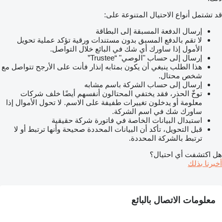
قد تشتمل أنواع الاحتيال المتنوعة على:
إرسال الدفعة المسبقة إلى البطاقة
لا تقم بالدفع المسبق بدون مستندات ورقية تؤكد عملية تحويل
الأمول إذا ساورك أي شك في البائع خلال التواصل.
إرسال إلى حساب "الوصي" “Trustee”
هذا الطلب ينبغي أن يكون بمثابه إنذار فأنت على الأرجح تتواصل مع
شخص محتال.
إرسال إلى حساب الشركة باسم مشابه
توخّ الحذر، فقد يختفي المحتالون أنفسهم أيضًا خلف شركات
معلومة أو يدخلون تغييرات طفيفة على الاسم. لا تحول الأموال إذا
ساورك شك في اسم الشركة.
استبدال البيانات الخاصة في فاتورة شركة حقيقية
قبل التحويل، تأكد أن البيانات المحددة صحيحة وأنها ترتبط أو لا
ترتبط بالشركة المحددة.
هل اكتشفت أي احتيال؟
أخبرنا بذلك
معلومات الاتصال بالبائع