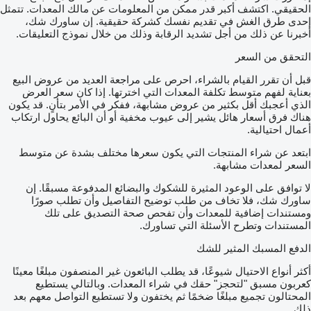
الحقيقي. اكتشف أكبر قدر ممكن من المعلومات عن مالك المعدات. تتمثل
إحدى طرق الغش في تقديم نفسك كشركة حقيقية. إن ساورك شك،
أخبرنا عن ذلك من أجل تشديد الرقابة وذلك من خلال نموذج التعليقات.
التحقق من السعر
قبل أن تقرر القيام بالشراء، احرص على مراجعة العديد من عروض البيع
بعناية لفهم متوسط تكلفة المعدات التي اخترتها. إذا كان سعر العرض
الذي أعجبك أقل بكثير من عروض مشابهة، ففكر في الأمر بتأنٍ. قد يكون
هناك فرق أسعار هائل يشير إلى عيوب مخفية أو أن البائع يحاول ارتكاب
أعمال احتيالية.
ابتعد عن شراء المنتجات التي يكون سعرها مختلف بشدة عن متوسط
السعر لمعدات مشابهة.
لا توافق على الوعود المثيرة للشكوك والبضائع المدفوعة مسبقًا. إن
ساورك شك، فلا تخاف من طلب توضيح التفاصيل وأن تطلب صورًا
ومستندات إضافية للمعدات وأن تفحص صحة التصديق على تلك
المستندات وتطرح الأسئلة التي تساورك.
الدفع المسبك المثير للشك
أكثر أنواع الاحتيال شيوعًا، قد يطلب البائعون غير المنصفون مبلغًا معينًا
كعربون مسبق "لتحجز" حقك في شراء المعدات. وبالتالي يستطيع
المحتالون تجميع مبلغًا ضخمًا ثم يختفون ولا تستطيع التواصل معهم بعد
ذلك.