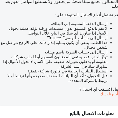
المحتالون تجميع مبلغًا ضخمًا ثم يختفون ولا تستطيع التواصل معهم بعد
ذلك.
قد تشتمل أنواع الاحتيال المتنوعة على:
إرسال الدفعة المسبقة إلى البطاقة
لا تقم بالدفع المسبق بدون مستندات ورقية تؤكد عملية تحويل
الأمول إذا ساورك أي شك في البائع خلال التواصل.
إرسال إلى حساب "الوصي" “Trustee”
هذا الطلب ينبغي أن يكون بمثابه إنذار فأنت على الأرجح تتواصل مع
شخص محتال.
إرسال إلى حساب الشركة باسم مشابه
توخّ الحذر، فقد يختفي المحتالون أنفسهم أيضًا خلف شركات
معلومة أو يدخلون تغييرات طفيفة على الاسم. لا تحول الأموال إذا
ساورك شك في اسم الشركة.
استبدال البيانات الخاصة في فاتورة شركة حقيقية
قبل التحويل، تأكد أن البيانات المحددة صحيحة وأنها ترتبط أو لا
ترتبط بالشركة المحددة.
هل اكتشفت أي احتيال؟
أخبرنا بذلك
معلومات الاتصال بالبائع