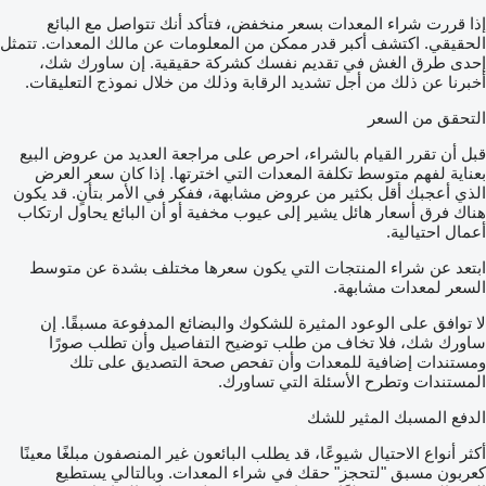
إذا قررت شراء المعدات بسعر منخفض، فتأكد أنك تتواصل مع البائع
الحقيقي. اكتشف أكبر قدر ممكن من المعلومات عن مالك المعدات. تتمثل
إحدى طرق الغش في تقديم نفسك كشركة حقيقية. إن ساورك شك،
أخبرنا عن ذلك من أجل تشديد الرقابة وذلك من خلال نموذج التعليقات.
التحقق من السعر
قبل أن تقرر القيام بالشراء، احرص على مراجعة العديد من عروض البيع
بعناية لفهم متوسط تكلفة المعدات التي اخترتها. إذا كان سعر العرض
الذي أعجبك أقل بكثير من عروض مشابهة، ففكر في الأمر بتأنٍ. قد يكون
هناك فرق أسعار هائل يشير إلى عيوب مخفية أو أن البائع يحاول ارتكاب
أعمال احتيالية.
ابتعد عن شراء المنتجات التي يكون سعرها مختلف بشدة عن متوسط
السعر لمعدات مشابهة.
لا توافق على الوعود المثيرة للشكوك والبضائع المدفوعة مسبقًا. إن
ساورك شك، فلا تخاف من طلب توضيح التفاصيل وأن تطلب صورًا
ومستندات إضافية للمعدات وأن تفحص صحة التصديق على تلك
المستندات وتطرح الأسئلة التي تساورك.
الدفع المسبك المثير للشك
أكثر أنواع الاحتيال شيوعًا، قد يطلب البائعون غير المنصفون مبلغًا معينًا
كعربون مسبق "لتحجز" حقك في شراء المعدات. وبالتالي يستطيع