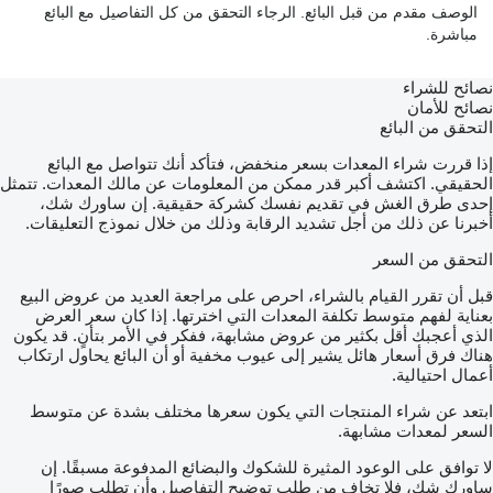
الوصف مقدم من قبل البائع. الرجاء التحقق من كل التفاصيل مع البائع
مباشرة.
نصائح للشراء
نصائح للأمان
التحقق من البائع
إذا قررت شراء المعدات بسعر منخفض، فتأكد أنك تتواصل مع البائع
الحقيقي. اكتشف أكبر قدر ممكن من المعلومات عن مالك المعدات. تتمثل
إحدى طرق الغش في تقديم نفسك كشركة حقيقية. إن ساورك شك،
أخبرنا عن ذلك من أجل تشديد الرقابة وذلك من خلال نموذج التعليقات.
التحقق من السعر
قبل أن تقرر القيام بالشراء، احرص على مراجعة العديد من عروض البيع
بعناية لفهم متوسط تكلفة المعدات التي اخترتها. إذا كان سعر العرض
الذي أعجبك أقل بكثير من عروض مشابهة، ففكر في الأمر بتأنٍ. قد يكون
هناك فرق أسعار هائل يشير إلى عيوب مخفية أو أن البائع يحاول ارتكاب
أعمال احتيالية.
ابتعد عن شراء المنتجات التي يكون سعرها مختلف بشدة عن متوسط
السعر لمعدات مشابهة.
لا توافق على الوعود المثيرة للشكوك والبضائع المدفوعة مسبقًا. إن
ساورك شك، فلا تخاف من طلب توضيح التفاصيل وأن تطلب صورًا