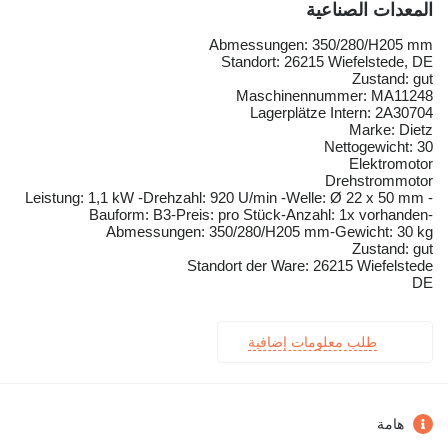
المعدات الصناعية
Abmessungen: 350/280/H205 mm
Standort: 26215 Wiefelstede, DE
Zustand: gut
Maschinennummer: MA11248
Lagerplätze Intern: 2A30704
Marke: Dietz
Nettogewicht: 30
Elektromotor
Drehstrommotor
Leistung: 1,1 kW -Drehzahl: 920 U/min -Welle: Ø 22 x 50 mm -
Bauform: B3-Preis: pro Stück-Anzahl: 1x vorhanden-
Abmessungen: 350/280/H205 mm-Gewicht: 30 kg
Zustand: gut
Standort der Ware: 26215 Wiefelstede
DE
طلب معلومات إضافية
هامة