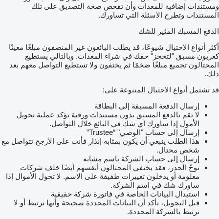
ومستندات إضافية للمعدات وأن تفحص صحة التصديق على تلك
المستندات وتطرح الأسئلة التي تساورك.
الدفع المسبك المثير للشك
أكثر أنواع الاحتيال شيوعًا، قد يطلب البائعون غير المنصفون مبلغًا معينًا
كعربون مسبق "لتحجز" حقك في شراء المعدات. وبالتالي يستطيع
المحتالون تجميع مبلغًا ضخمًا ثم يختفون ولا تستطيع التواصل معهم بعد
ذلك.
قد تشتمل أنواع الاحتيال المتنوعة على:
إرسال الدفعة المسبقة إلى البطاقة
لا تقم بالدفع المسبق بدون مستندات ورقية تؤكد عملية تحويل
الأمول إذا ساورك أي شك في البائع خلال التواصل.
إرسال إلى حساب "الوصي" “Trustee”
هذا الطلب ينبغي أن يكون بمثابه إنذار فأنت على الأرجح تتواصل مع
شخص محتال.
إرسال إلى حساب الشركة باسم مشابه
توخّ الحذر، فقد يختفي المحتالون أنفسهم أيضًا خلف شركات
معلومة أو يدخلون تغييرات طفيفة على الاسم. لا تحول الأموال إذا
ساورك شك في اسم الشركة.
استبدال البيانات الخاصة في فاتورة شركة حقيقية
قبل التحويل، تأكد أن البيانات المحددة صحيحة وأنها ترتبط أو لا
ترتبط بالشركة المحددة.