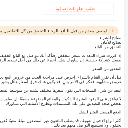
طلب معلومات إضافية
الوصف مقدم من قبل البائع. الرجاء التحقق من كل التفاصيل مع 
نصائح للشراء
نصائح للأمان
التحقق من البائع
إذا قررت شراء المعدات بسعر منخفض، فتأكد أنك تتواصل مع البائع الحق
نفسك كشركة حقيقية. إن ساورك شك، أخبرنا عن ذلك من أجل تشديد الرقاب
التحقق من السعر
قبل أن تقرر القيام بالشراء، احرص على مراجعة العديد من عروض البيع بعن
عروض مشابهة، ففكر في الأمر بتأنٍ. قد يكون هناك فرق أسعار هائل يشير إلى
ابتعد عن شراء المنتجات التي يكون سعرها مختلف بشدة عن متوسط السعر
لا توافق على الوعود المثيرة للشكوك والبضائع المدفوعة مسبقًا. إن ساو
تفحص صحة التصديق على تلك المستندات وتطرح الأسئلة التي تساورك.
الدفع المسبك المثير للشك
أكثر أنواع الاحتيال شيوعًا، قد يطلب البائعون غير المنصفون مبلغًا معينًا 
يختفون ولا تستطيع التواصل معهم بعد ذلك.