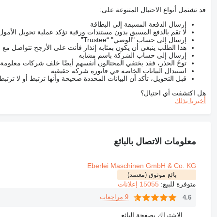
قد تشتمل أنواع الاحتيال المتنوعة على:
إرسال الدفعة المسبقة إلى البطاقة
لا تقم بالدفع المسبق بدون مستندات ورقية تؤكد عملية تحويل الأمول
إرسال إلى حساب "الوصي" “Trustee”
هذا الطلب ينبغي أن يكون بمثابه إنذار فأنت على الأرجح تتواصل م
إرسال إلى حساب الشركة باسم مشابه
توخّ الحذر، فقد يختفي المحتالون أنفسهم أيضًا خلف شركات معلومة
استبدال البيانات الخاصة في فاتورة شركة حقيقية
قبل التحويل، تأكد أن البيانات المحددة صحيحة وأنها ترتبط أو لا ترتب
هل اكتشفت أي احتيال؟
أخبرنا بذلك
معلومات الاتصال بالبائع
Eberlei Maschinen GmbH & Co. KG
بائع موثوق (معتمد)
متوفرة للبيع:
15055 إعلانات
9 مراجعات
4.6
الاشتراك بصفحة البائع