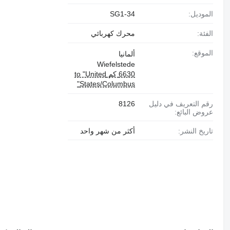
الموديل:
SG1-34
الفئة:
محرك كهربائي
الموقع:
ألمانيا
Wiefelstede
6630 كم to "United
States/Columbus"
رقم التعريف في دليل
8126
عروض البائع:
تاريخ النشر:
أكثر من شهر واحد