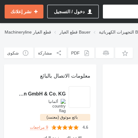
دخول / التسجيل
نشر إعلانك
ية Bauer
قطع الغيار Bauer
قطع الغيار
Machineryline
PDF
مشاركة
شكوى
معلومات الاتصال بالبائع
Eberlei Maschinen GmbH & Co. KG
ألمانيا
بائع موثوق (معتمد)
9 مراجعات
4.6
الاشتراك بصفحة البائع