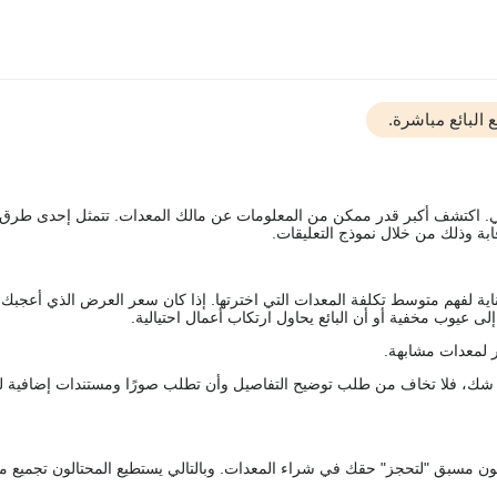
البائع مباشرة.
يقي. اكتشف أكبر قدر ممكن من المعلومات عن مالك المعدات. تتمثل إحدى طرق
ة وذلك من خلال نموذج التعليقات.
اية لفهم متوسط تكلفة المعدات التي اخترتها. إذا كان سعر العرض الذي أعجبك 
 عيوب مخفية أو أن البائع يحاول ارتكاب أعمال احتيالية.
 لمعدات مشابهة.
رك شك، فلا تخاف من طلب توضيح التفاصيل وأن تطلب صورًا ومستندات إضافية ل
كعربون مسبق "لتحجز" حقك في شراء المعدات. وبالتالي يستطيع المحتالون تجميع مبل