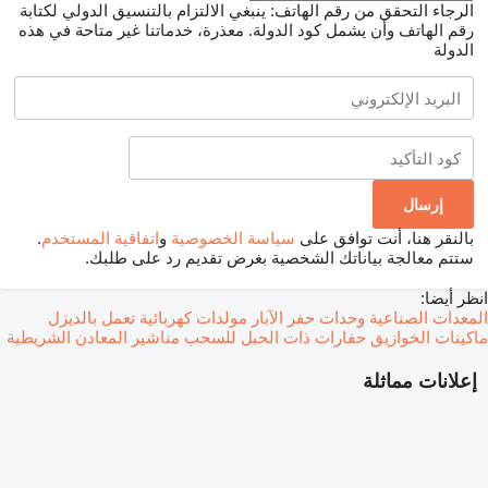
الرجاء التحقق من رقم الهاتف: ينبغي الالتزام بالتنسيق الدولي لكتابة
رقم الهاتف وأن يشمل كود الدولة.
معذرة، خدماتنا غير متاحة في هذه
الدولة
بالنقر هنا، أنت توافق على
سياسة الخصوصية
و
اتفاقية المستخدم
.
ستتم معالجة بياناتك الشخصية بغرض تقديم رد على طلبك.
انظر أيضا:
المعدات الصناعية
وحدات حفر الآبار
مولدات كهربائية تعمل بالديزل
ماكينات الخوازيق
حفارات ذات الحبل للسحب
مناشير المعادن الشريطية
إعلانات مماثلة