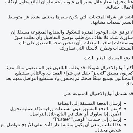
هناك فرق أسعار هائل يشير إلى عيوب مخفية أو أن البائع يحاول ارتكاب
أعمال احتيالية.
ابتعد عن شراء المنتجات التي يكون سعرها مختلف بشدة عن متوسط
السعر لمعدات مشابهة.
لا توافق على الوعود المثيرة للشكوك والبضائع المدفوعة مسبقًا. إن
ساورك شك، فلا تخاف من طلب توضيح التفاصيل وأن تطلب صورًا
ومستندات إضافية للمعدات وأن تفحص صحة التصديق على تلك
المستندات وتطرح الأسئلة التي تساورك.
الدفع المسبك المثير للشك
أكثر أنواع الاحتيال شيوعًا، قد يطلب البائعون غير المنصفون مبلغًا معينًا
كعربون مسبق "لتحجز" حقك في شراء المعدات. وبالتالي يستطيع
المحتالون تجميع مبلغًا ضخمًا ثم يختفون ولا تستطيع التواصل معهم بعد
ذلك.
قد تشتمل أنواع الاحتيال المتنوعة على:
إرسال الدفعة المسبقة إلى البطاقة
لا تقم بالدفع المسبق بدون مستندات ورقية تؤكد عملية تحويل
الأمول إذا ساورك أي شك في البائع خلال التواصل.
إرسال إلى حساب "الوصي" “Trustee”
هذا الطلب ينبغي أن يكون بمثابه إنذار فأنت على الأرجح تتواصل مع
شخص محتال.