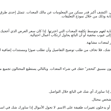
يقي. اكتشف أكبر قدر ممكن من المعلومات عن مالك المعدات. تتمثل إحدى طرق
ة وذلك من خلال نموذج التعليقات.
اية لفهم متوسط تكلفة المعدات التي اخترتها. إذا كان سعر العرض الذي أعجبك 
 عيوب مخفية أو أن البائع يحاول ارتكاب أعمال احتيالية.
 لمعدات مشابهة.
رك شك، فلا تخاف من طلب توضيح التفاصيل وأن تطلب صورًا ومستندات إضافية ل
كعربون مسبق "لتحجز" حقك في شراء المعدات. وبالتالي يستطيع المحتالون تجميع مبل
 إذا ساورك أي شك في البائع خلال التواصل.
ع شخص محتال.
 أو يدخلون تغييرات طفيفة على الاسم. لا تحول الأموال إذا ساورك شك في اس