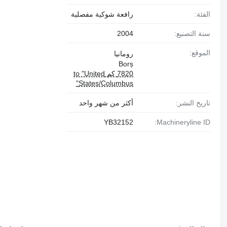
الفئة:
رافعة شوكية مفصلية
سنة التصنيع:
2004
الموقع:
رومانيا
Borș
7820 كم to "United
States/Columbus"
تاريخ النشر:
أكثر من شهر واحد
YB32152
Machineryline ID: