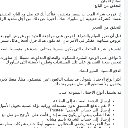
نصائح للأمان
التحقق من البائع
إذا قررت شراء المعدات بسعر منخفض، فتأكد أنك تتواصل مع البائع الحق
نفسك كشركة حقيقية. إن ساورك شك، أخبرنا عن ذلك من أجل تشديد الرقاب
التحقق من السعر
قبل أن تقرر القيام بالشراء، احرص على مراجعة العديد من عروض البيع بعن
عروض مشابهة، ففكر في الأمر بتأنٍ. قد يكون هناك فرق أسعار هائل يشير إلى
ابتعد عن شراء المنتجات التي يكون سعرها مختلف بشدة عن متوسط السعر
لا توافق على الوعود المثيرة للشكوك والبضائع المدفوعة مسبقًا. إن ساو
تفحص صحة التصديق على تلك المستندات وتطرح الأسئلة التي تساورك.
الدفع المسبك المثير للشك
أكثر أنواع الاحتيال شيوعًا، قد يطلب البائعون غير المنصفون مبلغًا معينًا 
يختفون ولا تستطيع التواصل معهم بعد ذلك.
قد تشتمل أنواع الاحتيال المتنوعة على:
إرسال الدفعة المسبقة إلى البطاقة
لا تقم بالدفع المسبق بدون مستندات ورقية تؤكد عملية تحويل الأمول
إرسال إلى حساب "الوصي" “Trustee”
هذا الطلب ينبغي أن يكون بمثابه إنذار فأنت على الأرجح تتواصل م
إرسال إلى حساب الشركة باسم مشابه
توخّ الحذر، فقد يختفي المحتالون أنفسهم أيضًا خلف شركات معلومة