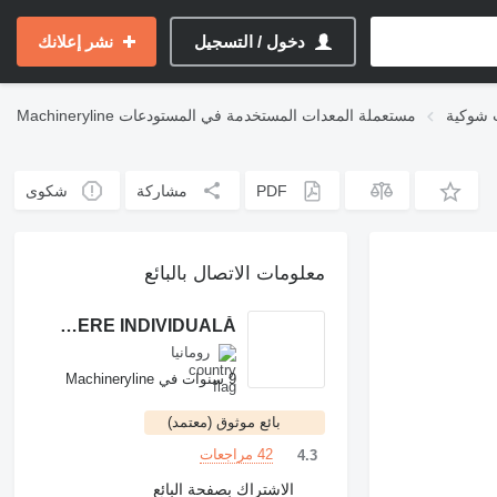
دخول / التسجيل
نشر إعلانك
 شوكية
مستعملة المعدات المستخدمة في المستودعات
Machineryline
PDF
مشاركة
شكوى
معلومات الاتصال بالبائع
SZENTMIKLOSI ADALBERT ÎNTREPRINDERE INDIVIDUALĂ
رومانيا
9 سنوات في Machineryline
بائع موثوق (معتمد)
42 مراجعات
4.3
الاشتراك بصفحة البائع