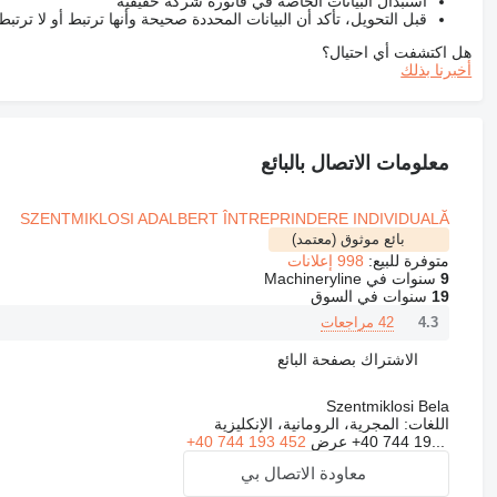
استبدال البيانات الخاصة في فاتورة شركة حقيقية
قبل التحويل، تأكد أن البيانات المحددة صحيحة وأنها ترتبط أو لا ترتب
هل اكتشفت أي احتيال؟
أخبرنا بذلك
معلومات الاتصال بالبائع
SZENTMIKLOSI ADALBERT ÎNTREPRINDERE INDIVIDUALĂ
بائع موثوق (معتمد)
متوفرة للبيع:
998 إعلانات
9
سنوات في Machineryline
19
سنوات في السوق
42 مراجعات
4.3
الاشتراك بصفحة البائع
Szentmiklosi Bela
اللغات:
المجرية، الرومانية، الإنكليزية
+40 744 19...
عرض
+40 744 193 452
معاودة الاتصال بي