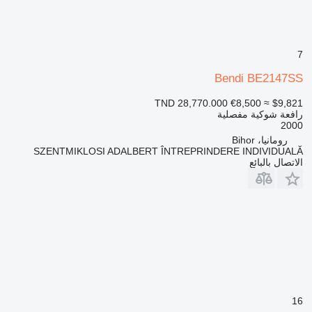
7
Bendi BE2147SS
TND 28,770.000
€8,500
≈ $9,821
رافعة شوكية مفصلية
2000
رومانيا، Bihor
SZENTMIKLOSI ADALBERT ÎNTREPRINDERE INDIVIDUALĂ
الاتصال بالبائع
16