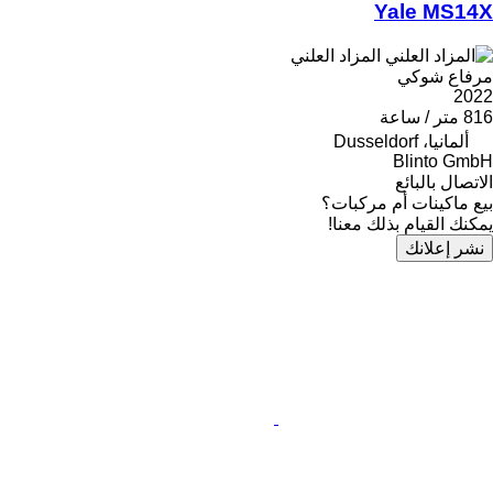
Yale MS14X
المزاد العلني
مرفاع شوكي
2022
816 متر / ساعة
ألمانيا، Dusseldorf
Blinto GmbH
الاتصال بالبائع
بيع ماكينات أم مركبات؟
يمكنك القيام بذلك معنا!
نشر إعلانك