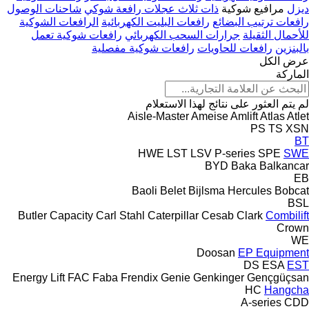
ديزل
مرافيع شوكية
ذات ثلاث عجلات رافعة شوكي
شاحنات الوصول
رافعات ترتيب البضائع
رافعات البليت الكهربائية
الرافعات الشوكية
للأحمال الثقيلة
جرارات السحب الكهربائي
رافعات شوكية تعمل
بالبنزين
رافعات للحاويات
رافعات شوكية مفصلية
عرض الكل
الماركة
لم يتم العثور على نتائج لهذا الاستعلام
Aisle-Master
Ameise
Amlift
Atlas
Atlet
PS
TS
XSN
BT
HWE
LST
LSV
P-series
SPE
SWE
BYD
Baka
Balkancar
EB
Baoli
Belet
Bijlsma Hercules
Bobcat
BSL
Butler
Capacity
Carl Stahl
Caterpillar
Cesab
Clark
Combilift
Crown
WE
Doosan
EP Equipment
DS
ESA
EST
Energy Lift
FAC
Faba
Frendix
Genie
Genkinger
Gençgüçsan
HC
Hangcha
A-series
CDD