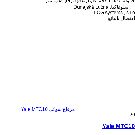
حمولة
1.500 كجم
علو ارتفاع للرفع
4,33 متر
سلوفاكيا، Dunajská Lužná
LOG systems , s.r.o.
الاتصال بالبائع
مرفاع شوكي Yale MTC10
20
Yale MTC10