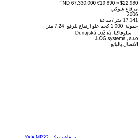
TND 67,330.000
€19,890
≈ $22,980
مرفاع شوكي
2006
17.141 متر / ساعة
حمولة
1.000 كجم
علو ارتفاع للرفع
7,24 متر
سلوفاكيا، Dunajská Lužná
LOG systems , s.r.o.
الاتصال بالبائع
مرفاع شوكي Yale MP22