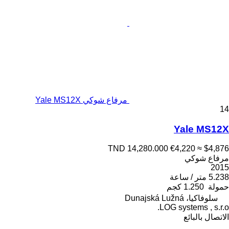
مرفاع شوكي Yale MS12X
14
Yale MS12X
TND 14,280.000
€4,220
≈ $4,876
مرفاع شوكي
2015
5.238 متر / ساعة
حمولة
1.250 كجم
سلوفاكيا، Dunajská Lužná
LOG systems , s.r.o.
الاتصال بالبائع