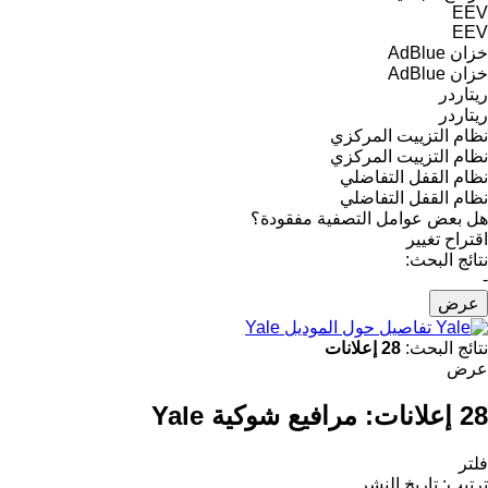
EEV
EEV
خزان AdBlue
خزان AdBlue
ريتاردر
ريتاردر
نظام التزييت المركزي
نظام التزييت المركزي
نظام القفل التفاضلي
نظام القفل التفاضلي
هل بعض عوامل التصفية مفقودة؟
اقتراح تغيير
نتائج البحث:
-
عرض
تفاصيل حول الموديل Yale
نتائج البحث:
28 إعلانات
عرض
28 إعلانات:
مرافيع شوكية Yale
فلتر
ترتيب
:
تاريخ النشر