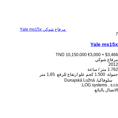
مرفاع شوكي Yale ms15x
7
Yale ms15x
TND 10,150.000
€3,000
≈ $3,466
مرفاع شوكي
2012
1.762 متر / ساعة
حمولة
1.500 كجم
علو ارتفاع للرفع
1,65 متر
سلوفاكيا، Dunajská Lužná
LOG systems , s.r.o.
الاتصال بالبائع