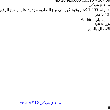
TND 18,920.000
€5,590
≈ $6,459
مرفاع شوكي
حمولة
1.200 كجم
وقود
كهربائي
نوع الصارية
مزدوج
علو ارتفاع للرفع
3,43 متر
إسبانيا، Madrid
GAM SA
الاتصال بالبائع
مرفاع شوكي Yale MS12
8