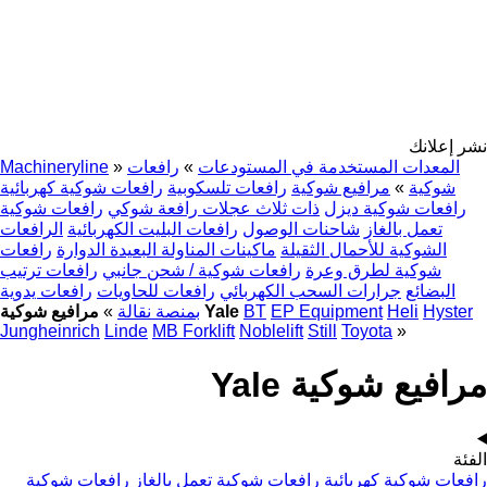
نشر إعلانك
المعدات المستخدمة في المستودعات
»
رافعات
»
Machineryline
شوكية
»
مرافيع شوكية
رافعات تلسكوبية
رافعات شوكية كهربائية
رافعات شوكية ديزل
ذات ثلاث عجلات رافعة شوكي
رافعات شوكية
تعمل بالغاز
شاحنات الوصول
رافعات البليت الكهربائية
الرافعات
الشوكية للأحمال الثقيلة
ماكينات المناولة البعيدة الدوارة
رافعات
شوكية لطرق وعرة
رافعات شوكية / شحن جانبي
رافعات ترتيب
البضائع
جرارات السحب الكهربائي
رافعات للحاويات
رافعات يدوية
Hyster
Heli
EP Equipment
BT
مرافيع شوكية Yale
بمنصة نقالة
»
Jungheinrich
Linde
MB Forklift
Noblelift
Still
Toyota
»
مرافيع شوكية Yale
الفئة
رافعات شوكية كهربائية
رافعات شوكية تعمل بالغاز
رافعات شوكية