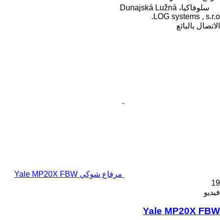
سلوفاكيا، Dunajská Lužná
LOG systems , s.r.o.
الاتصال بالبائع
مرفاع شوكي Yale MP20X FBW
19
فيديو
Yale MP20X FBW