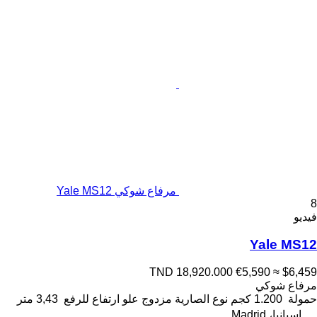
مرفاع شوكي Yale MS12
8
فيديو
Yale MS12
TND 18,920.000
€5,590
≈ $6,459
مرفاع شوكي
حمولة
1.200 كجم
نوع الصارية
مزدوج
علو ارتفاع للرفع
3,43 متر
إسبانيا، Madrid