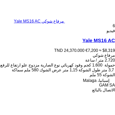
مرفاع شوكي Yale MS16 AC
6
فيديو
Yale MS16 AC
TND 24,370.000
€7,200
≈ $8,319
مرفاع شوكي
2.720 متر / ساعة
حمولة
1.600 كجم
وقود
كهربائي
نوع الصارية
مزدوج
علو ارتفاع للرفع
3,7 متر
طول الشوكة
1,15 متر
عرض الشوك
580 ملم
سماكة
الشوكة
55 ملم
إسبانيا، Malaga
GAM SA
الاتصال بالبائع