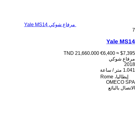
مرفاع شوكي Yale MS14
7
Yale MS14
TND 21,660.000
€6,400
≈ $7,395
مرفاع شوكي
2018
1.041 متر / ساعة
إيطاليا، Rome
OMECO SPA
الاتصال بالبائع