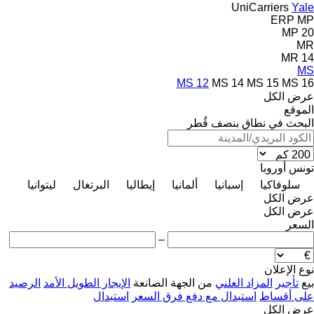
UniCarriers
Yale
ERP
MP
MP 20
MR
MR 14
MS
MS 12
MS 14
MS 15
MS 16
عرض الكل
الموقع
البحث في نطاق بنصف قُطر
تونس
أوروبا
سلوفاكيا
إسبانيا
ألمانيا
إيطاليا
البرتغال
ليتوانيا
عرض الكل
عرض الكل
السعر
–
نوع الإعلان
بيع
تأجير
المزاد العلني
من الجهة الصانعة
الإيجار الطويل الأمد
الرصيد
على أقساط
استبدال مع دفع فرق السعر
استبدال
عرض الكل