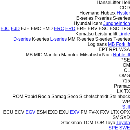
HanseLifter
Heli
CDD
Hovmand
Hubtex
Hyster
E-series
P-series
S-series
Hyundai
Icem
Jungheinrich
EJC
EJD
EJE
EMC
EMD
ERC
ERD
ERE
ERV
ESC
ESD
TFG
Komatsu
Leistunglift
Linde
D-series
K-series
L-series
MM
R-series
S-series
T-series
Logitrans
MB Forklift
EPT
RPL
WSA
MB
MIC
Manitou
Manuloc
Mitsubishi
Niuli
Noblelift
PSE
OM
CL
OMG
715
Pramac
LX
TX
ROM
Rapid
Rocla
Samag
Seco
Sichelschmidt
Steinbock
WP
Still
ECU
ECV
EGV
ESM
EXD
EXU
EXV
FM
FV-X
FXV
LTX
OPX
SV
SXD
Stockman
TCM
TOR
Toyo
Toyota
SPE
SWE