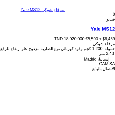
مرفاع شوكي Yale MS12
8
فيديو
Yale MS12
TND 18,920.000
€5,590
≈ $6,459
مرفاع شوكي
حمولة
1.200 كجم
وقود
كهربائي
نوع الصارية
مزدوج
علو ارتفاع للرفع
3,43 متر
إسبانيا، Madrid
GAM SA
الاتصال بالبائع