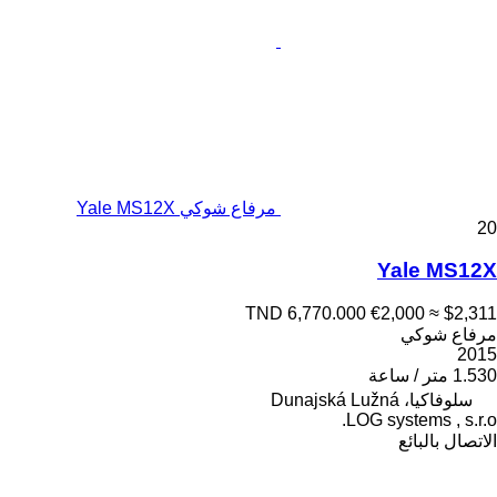
مرفاع شوكي Yale MS12X
20
Yale MS12X
TND 6,770.000
€2,000
≈ $2,311
مرفاع شوكي
2015
1.530 متر / ساعة
سلوفاكيا، Dunajská Lužná
LOG systems , s.r.o.
الاتصال بالبائع