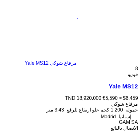
مرفاع شوكي Yale MS12
8
فيديو
Yale MS12
TND 18,920.000
€5,590
≈ $6,459
مرفاع شوكي
حمولة
1.200 كجم
علو ارتفاع للرفع
3,43 متر
إسبانيا، Madrid
GAM SA
الاتصال بالبائع