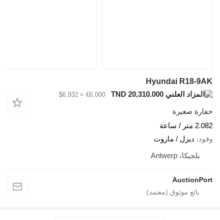
Hyundai R18-9
TND 20,310.000
≈ $6,932
€6,000
ارة صغيرة
متر / ساعة
ود
ديزل / مازوت
بلجيكا، Antwerp
AuctionPo