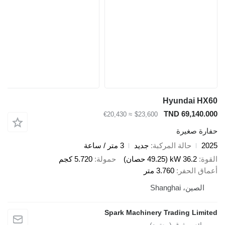
Hyundai HX
TND 69,140.0
≈ €20,430
$23,600
ارة صغيرة
20
حالة المركبة
جديد
3 متر / ساعة
قوة
36.2 kW (49.25 حصان)
حمولة
5.720 كجم
ماق الحفر
3.760 متر
الصين، Shanghai
Spark Machinery Trading Limit