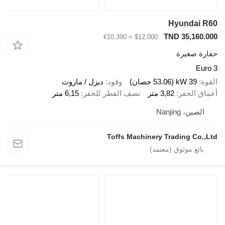
Hyundai R
TND 35,160.0
≈ €10,390
$12,000
ارة صغيرة
Euro
قوة
39 kW (53.06 حصان)
وقود
ديزل / مازوت
ماق الحفر
3,82 متر
نصف القطر للحفر
6,15 متر
الصين، Nanjing
Toffs Machinery Trading Co.,L