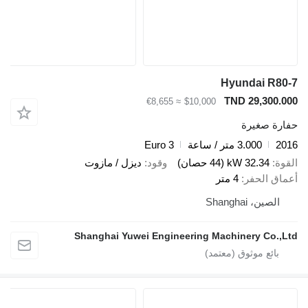
Hyundai R80
TND 29,300.0
≈ €8,655
$10,000
ارة صغيرة
20
3.000 متر / ساعة
Euro 3
قوة
32.34 kW (44 حصان)
وقود
ديزل / مازوت
ماق الحفر
4 متر
الصين، Shanghai
Shanghai Yuwei Engineering Machinery Co.,L