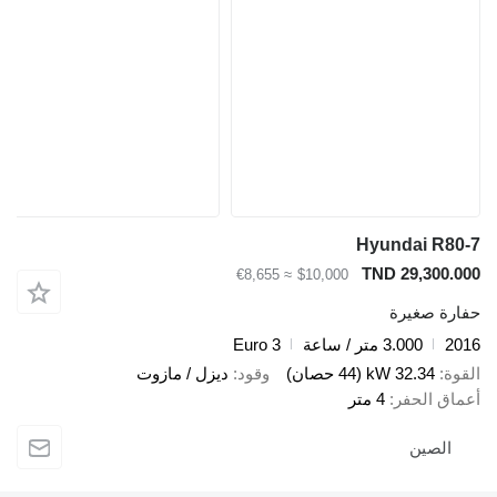
Hyundai R80
TND 29,300.0
≈ €8,655
$10,000
ارة صغيرة
20
3.000 متر / ساعة
Euro 3
قوة
32.34 kW (44 حصان)
وقود
ديزل / مازوت
ماق الحفر
4 متر
الصين