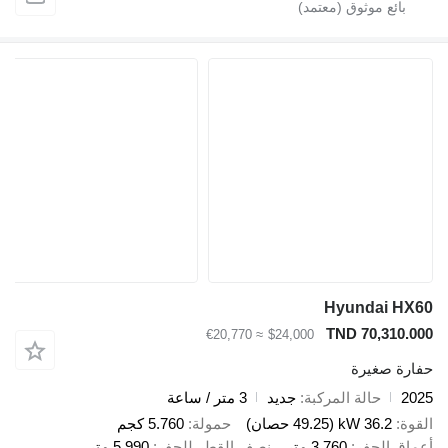
Hyundai HX
TND 70,310.0
≈ €20,770
$24,000
ارة صغيرة
20
حالة المركبة
جديد
3 متر / ساعة
قوة
36.2 kW (49.25 حصان)
حمولة
5.760 كجم
ماق الحفر
3.760 متر
نصف القطر للحفر
5.990 متر