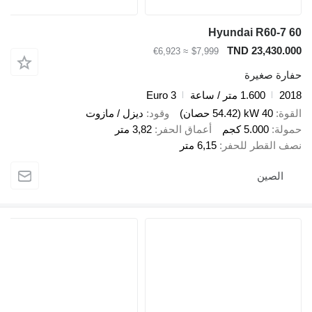
Hyundai R60-7 
TND 23,430.0
≈ €6,923
$7,999
ارة صغيرة
20
1.600 متر / ساعة
Euro 3
قوة
40 kW (54.42 حصان)
وقود
ديزل / مازوت
ولة
5.000 كجم
أعماق الحفر
3,82 متر
ف القطر للحفر
6,15 متر
الصين