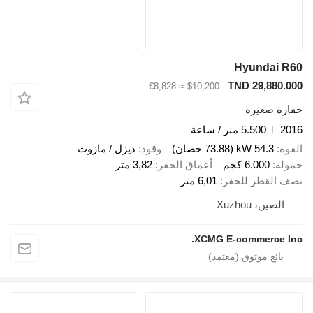
Hyundai R
TND 29,880.0
≈ €8,828
$10,200
ارة صغيرة
20
5.500 متر / ساعة
قوة
54.3 kW (73.88 حصان)
وقود
ديزل / مازوت
ولة
6.000 كجم
أعماق الحفر
3,82 متر
ف القطر للحفر
6,01 متر
الصين، Xuzhou
XCMG E-commerce In