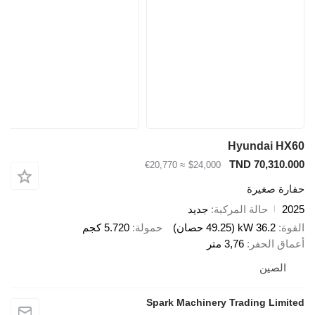
Hyundai HX
TND 70,310.0
≈ €20,770
$24,000
ارة صغيرة
20
حالة المركبة
جديد
قوة
36.2 kW (49.25 حصان)
حمولة
5.720 كجم
ماق الحفر
3,76 متر
الصين
Spark Machinery Trading Limit