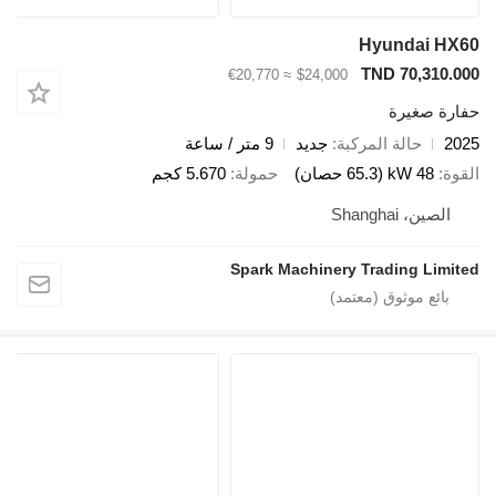
Hyundai HX
TND 70,310.0
≈ €20,770
$24,000
ارة صغيرة
20
حالة المركبة
جديد
9 متر / ساعة
قوة
48 kW (65.3 حصان)
حمولة
5.670 كجم
الصين، Shanghai
Spark Machinery Trading Limit