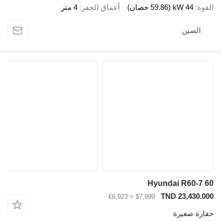
قوة
44 kW (59.86 حصان)
أعماق الحفر
4 متر
الصين
Hyundai R60-7 
TND 23,430.0
≈ €6,923
$7,999
ارة صغيرة