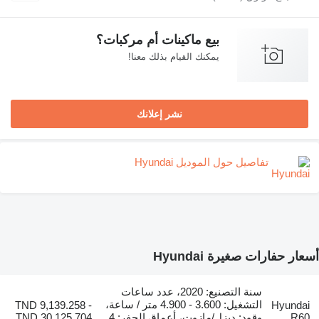
بيع ماكينات أم مركبات؟
يمكنك القيام بذلك معنا!
نشر إعلانك
تفاصيل حول الموديل Hyundai
 حفارات صغيرة Hyundai
سنة التصنيع: 2020، عدد ساعات
التشغيل: 3.600 - 4.900 متر / ساعة،
TND 9,139.258 -
Hyund
R
وقود: ديزل/مازوت، أعماق الحفر: 4
TND 30,125.704