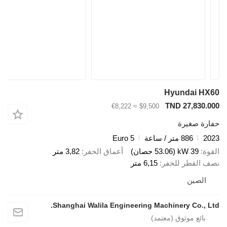
Hyundai HX
TND 27,830.0
≈ €8,222
$9,500
ارة صغيرة
20
886 متر / ساعة
Euro 5
قوة
39 kW (53.06 حصان)
أعماق الحفر
3,82 متر
ف القطر للحفر
6,15 متر
الصين
Shanghai Walila Engineering Machinery Co., Lt