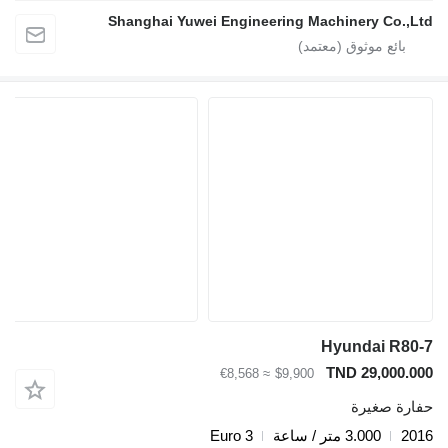
Shanghai Yuwei Engineering Machinery Co.,L
Hyundai R80
TND 29,000.0
≈ €8,568
$9,900
ارة صغيرة
20
3.000 متر / ساعة
Euro 3