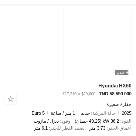
فيديو
Hyundai HX
TND 58,590.0
≈ €17,310
$20,000
ارة صغيرة
20
حالة المركبة
جديد
1 متر / ساعة
Euro 5
قوة
36.2 kW (49.25 حصان)
وقود
ديزل / مازوت
ماق الحفر
3,73 متر
نصف القطر للحفر
6,1 متر