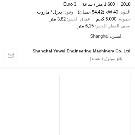
20
1.600 متر / ساعة
Euro 3
قوة
40 kW (54.42 حصان)
وقود
ديزل / مازوت
ولة
5.000 كجم
أعماق الحفر
3,82 متر
ف القطر للحفر
6,15 متر
الصين، Shanghai
Shanghai Yuwei Engineering Machinery Co.,L