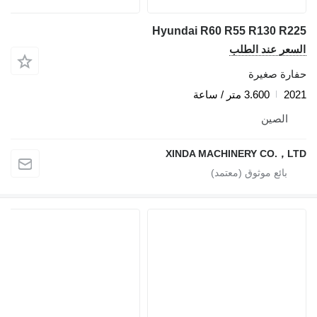
Hyundai R60 R55 R130 R2
سعر عند الطلب
ارة صغيرة
20
3.600 متر / ساعة
الصين
XINDA MACHINERY CO.，L