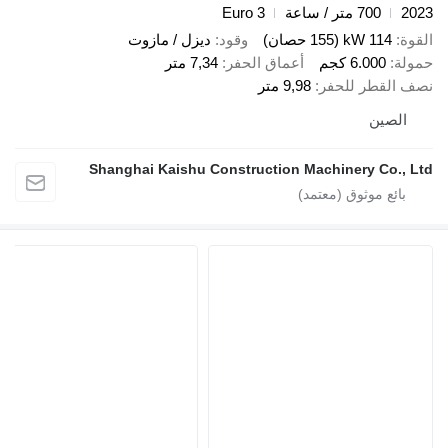
20
700 متر / ساعة
Euro 3
قوة
114 kW (155 حصان)
وقود
ديزل / مازوت
ولة
6.000 كجم
أعماق الحفر
7,34 متر
ف القطر للحفر
9,98 متر
الصين
Shanghai Kaishu Construction Machinery Co., L