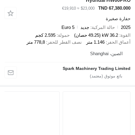
Hyundai HW60P
TND 67,380.0
≈ €19,910
$23,000
ارة صغيرة
20
حالة المركبة
جديد
Euro 5
قوة
36.2 kW (49.25 حصان)
حمولة
2.595 كجم
ماق الحفر
1.146 متر
نصف القطر للحفر
778,8 متر
الصين، Shanghai
Spark Machinery Trading Limit