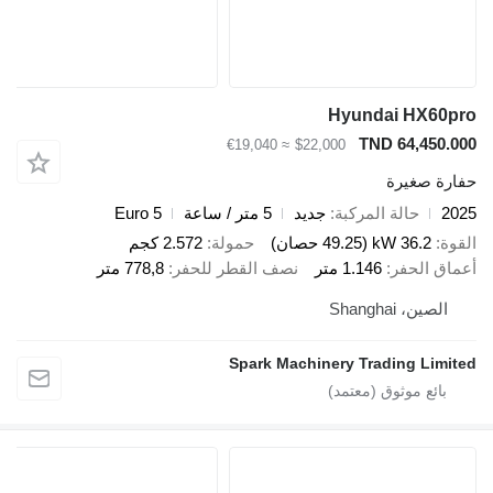
Hyundai HX60p
TND 64,450.0
≈ €19,040
$22,000
ارة صغيرة
20
حالة المركبة
جديد
5 متر / ساعة
Euro 5
قوة
36.2 kW (49.25 حصان)
حمولة
2.572 كجم
ماق الحفر
1.146 متر
نصف القطر للحفر
778,8 متر
الصين، Shanghai
Spark Machinery Trading Limit