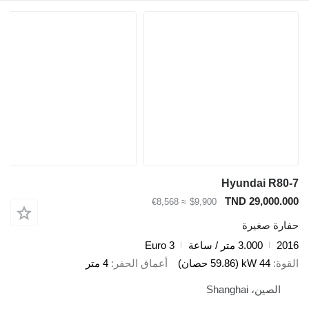
Hyundai R80
TND 29,000.0
≈ €8,568
$9,900
ارة صغيرة
20
3.000 متر / ساعة
Euro 3
قوة
44 kW (59.86 حصان)
أعماق الحفر
4 متر
الصين، Shanghai