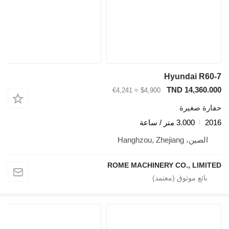
Hyundai R60
TND 14,360.0
≈ €4,241
$4,900
ارة صغيرة
20
3.000 متر / ساعة
الصين، Hanghzou, Zhejiang
ROME MACHINERY CO., LIMIT