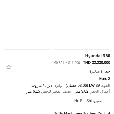
Hyundai R
TND 32,230.0
≈ €9,521
$11,000
ارة صغيرة
Euro
قوة
39 kW (53.06 حصان)
وقود
ديزل / مازوت
ماق الحفر
3,82 متر
نصف القطر للحفر
6,15 متر
الصين، He Fei Shi
Toffs Machinery Trading Co.,L