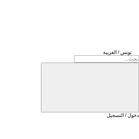
تونس / العربية
دخول / التسجيل