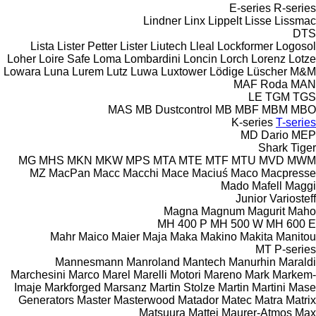
E-series
R-series
Lindner
Linx
Lippelt
Lisse
Lissmac
DTS
Lista
Lister Petter
Lister
Liutech
Lleal
Lockformer
Logosol
Loher
Loire Safe
Loma
Lombardini
Loncin
Lorch
Lorenz
Lotze
Lowara
Luna
Lurem
Lutz
Luwa
Luxtower
Lödige
Lüscher
M&M
MAF Roda
MAN
LE
TGM
TGS
MAS
MB Dustcontrol
MB
MBF
MBM
MBO
K-series
T-series
MD Dario
MEP
Shark
Tiger
MG
MHS
MKN
MKW
MPS
MTA
MTE
MTF
MTU
MVD
MWM
MZ
MacPan
Macc
Macchi
Mace
Maciuś
Maco
Macpresse
Mado
Mafell
Maggi
Junior
Variosteff
Magna
Magnum
Magurit
Maho
MH 400 P
MH 500 W
MH 600 E
Mahr
Maico
Maier
Maja
Maka
Makino
Makita
Manitou
MT
P-series
Mannesmann
Manroland
Mantech
Manurhin
Maraldi
Marchesini
Marco
Marel
Marelli Motori
Mareno
Mark
Markem-
Imaje
Markforged
Marsanz
Martin Stolze
Martin
Martini
Mase
Generators
Master
Masterwood
Matador
Matec
Matra
Matrix
Matsuura
Mattei
Maurer-Atmos
Max