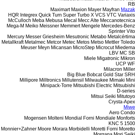
RB
Maximart
Maxion
Mayer
Mayfran
Mazak
HQR
Integrex
Quick Turn
Super Turbo X
VCS
VTC
Variaxis
McCulloch
Meba
Mebusa
Mecal
Mecc Alte
Meccanotecnica
Mega-M
Meiko
Meissner
Memmert
Mengele
Mercedes-Benz
Sprinter
Vito
Mercury
Messer Griesheim
Mesutronic
Metabo
Metalcértima
Metallkraft
Metalmec
Metcor
Metec
Metos
Metso
Mettler Toledo
Meuser
Meyn
Micansan
MicroStep
Microcut
Miedema
LBV
MC
SB
Miele
Migatronic
Mikron
UCP
WF
Milacron
Miller
Big Blue
Bobcat
Gold Star
SRH
Millipore
Milltronics
Millutensil
Milwaukee
Mimaki
Mini
Minipack-Torre
Mitsubishi Electric
Mitsubishi
D-series
Mitsui Seiki
Mitutoyo
Crysta-Apex
Miwe
Aero
Condo
Mogensen
Molteni
Mondial Forni
Mondiale
Monforts
KNC 5 1500
Monnier+Zahner
Moore
Morara
Morbidelli
Moretti Forni
Moretto
Morgana
Mori Seiki