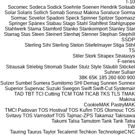
T-10
Socomec
Sodeca
Sodick
Soehnle
Soenen Hendrik
Soitaab
Solar
Solaris
Sollich
Somab
Sonsuz Makina
Soraluce
Sorma
Sormac
Sovelor
Spadoni
Speck
Spinner
Spitzer
Spomasz
Springer
Spänex
Stabau
Stago
Stahl
Stahlfest
Stahlgruppe
Stahlwerk
Stama
Stamford
Stanko
Stankoimport
Stanley
Star
Starrag
Stas
Steen
Steinert
Stenhøj
Stenner
Stephan
Stephill
SSDP
Sterling Sihi
Sterling
Steton
Stiefelmayer
Stiga
Stihl
TS
Stiler
Stork
Strapex
Stratasys
F-series
Strausak
Striebig
Stromab
Studer
Stulz
Style
Stäubli
Stöckel
Suhner
Sullair
38K
65K
185
260
600
900
Sulzer
Sumbel
Sumera
Sumitomo SHI Demag
Sunnen
Sunnex
Superior
Supervac
Suzuki
Swegon
Swift
Swift-Cut
Systemair
TAD
TBT
TCI Cutting
TCM
TGM
TICAB
TKS
TLS
TMAK
Makina
CookieMAK
PastryMAK
TMCI Padovan
TOS Hostivař
TOS Kuřim
TOS Olomouc
TOS
Svitavy
TOS Varnsdorf
TOS
Tajmac-ZPS
Takamaz
Takisawa
Takumi
Talsa
Tamutom
Tank
Tank
Tatra
TW
Tauring
Taurus
Taylor
Tecalemit
Techkon
TechnologieCNC