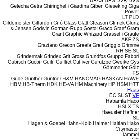
DPAS
DPS
DVR
DVS
Getecha
Getra
Ghiringhelli
Giardina
Giben
Gieseking
Giga
Power
LT
PLD
Gildemeister
Gillardon
Giró
Glass
Glatt
Gleason
Glimek
Glunz
& Jensen
Godwin
Gorman-Rupp
Gostol
Graco
Graef
Gram
Grant
Graphic Whizard
Grasselli
Graule
AKF
ZS
Graziano
Grecon
Greefa
Greif
Griggio
Grimme
RH
SE
SL
Grindermak
Grindex
Grit
Gross
Grundfos
Gruppo Fabbri
Gubisch
Gucbir
Guifil
Guilliet
Gulliver
Gurutzpe
Gweike
Gys
Gämmerler
Gölz
FS
Güde
Günther
Güntner
H&M
HANOMAG
HASKAN
HAWE
HBM
HB‑Therm
HDK
HE-VA
HM Machinery
HP
HSM
HTT
Haas
EC
SL
ST
VF
Habämfa
Haco
HSLX
TS
Haeusler
Haffner
SL
Hagen & Goebel
Hahn+Kolb
Haimer
Haitian
Hako
Citymaster
Hammel