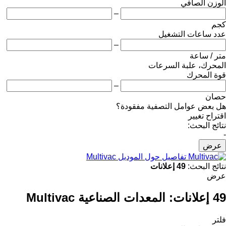
الوزن الصافي
–
كجم
عدد ساعات التشغيل
–
متر / ساعة
المحرك، علبة السرعات
قوة المحرك
–
حصان
هل بعض عوامل التصفية مفقودة؟
اقتراح تغيير
نتائج البحث:
-
عرض
تفاصيل حول الموديل Multivac
نتائج البحث:
49 إعلانات
عرض
49 إعلانات:
المعدات الصناعية Multivac
فلتر