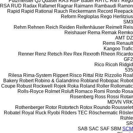
Putzmeister
QJ
Quaser
RAS
RBP Bauer
RHTC
RMT Rego
RSA
RUD
Radax
Rafamet
Ragnar
Raimann
Rambaudi
Ramon
Rapid
Rapid
Rational
Rauch
Reckermann
Record
Reepack
Reform
Regloplas
Rego Herlitzius
SM3
Rehm
Rehnen
Reich
Reiden
Reifenhäuser
Reimelt
Reis
Reishauer
Rema
Remak
Remko
AMT
DZ
Rems
Renault
Kangoo
Trafic
Renner
Renz
Retsch
Rev
Rex
Rexroth
Rheon
Ricardo
GF2
Rico
Ricoh
Ridgid
535
Rilesa
Rima-System
Rippert
Risco
Rittal
Ritz
Rizzolio
Roal
Bakery
Robert
Robino & Galandrino
Robland
Robopac
Robot
Coupe
Robust
Rockwell
Rojek
Roka
Roland
Roller
Rollomatic
Rolls-Royce
Rolmet
Roluft
Romaco
Romi
Rondo
Rosa
Rosenberg
Ross
Rossi
Rotair
MDVN
VRK
Rothenberger
Rotor
Rotortech
Rotox
Roundo
Rousselet
Robatel
Royal
Ruck
Ryobi
Röders TEC
Röschermatic
Rösler
Rühle
SR
SAB
SAC
SAF
SBM
SCM