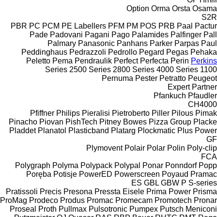
Option
Orma
Orsta
Osama
S2R
PBR
PC
PCM
PE Labellers
PFM
PM
POS
PRB
Paal
Pactur
Pade
Padovani
Pagani
Pago
Palamides
Palfinger
Pall
Palmary
Panasonic
Panhans
Parker
Parpas
Paul
Peddinghaus
Pedrazzoli
Pedrollo
Pegard
Pegas
Pehaka
Peletto
Pema
Pendraulik
Perfect
Perfecta
Perin
Perkins
2500 Series
2800 Series
4000 Series
1100 Series
Pernuma
Pester
Petratto
Peugeot
Expert
Partner
Pfankuch
Pfaudler
CH4000
Pfiffner
Philips
Pieralisi
Pietroberto
Piller
Pilous
Pimak
Pinacho
Piovan
PishTech
Pitney Bowes
Pizza Group
Placke
Pladdet
Planatol
Plasticband
Platarg
Plockmatic
Plus Power
GF
Plymovent
Polair
Polar
Polin
Poly-clip
FCA
Polygraph
Polyma
Polypack
Polypal
Ponar
Ponndorf
Popp
Poręba
Potisje
PowerED
Powerscreen
Poyaud
Pramac
ES
GBL
GBW
P
S-series
Pratissoli
Precis
Presona
Pressta Eisele
Prima Power
Prisma
ProMag
Prodeco
Produs
Promac
Promecam
Promotech
Pronar
Proseal
Proth
Pullmax
Pulsotronic
Pumpex
Putsch Meniconi