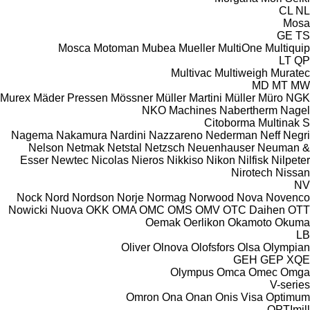
CL
NL
Mosa
GE
TS
Mosca
Motoman
Mubea
Mueller
MultiOne
Multiquip
LT
QP
Multivac
Multiweigh
Muratec
MD
MT
MW
Murex
Mäder Pressen
Mössner
Müller Martini
Müller
Müro
NGK
NKO Machines
Nabertherm
Nagel
Citoborma
Multinak S
Nagema
Nakamura
Nardini
Nazzareno
Nederman
Neff
Negri
Nelson
Netmak
Netstal
Netzsch
Neuenhauser
Neuman &
Esser
Newtec
Nicolas
Nieros
Nikkiso
Nikon
Nilfisk
Nilpeter
Nirotech
Nissan
NV
Nock
Nord
Nordson
Norje
Normag
Norwood
Nova
Novenco
Nowicki
Nuova
OKK
OMA
OMC
OMS
OMV
OTC Daihen
OTT
Oemak
Oerlikon
Okamoto
Okuma
LB
Oliver
Olnova
Olofsfors
Olsa
Olympian
GEH
GEP
XQE
Olympus
Omca
Omec
Omga
V-series
Omron
Ona
Onan
Onis Visa
Optimum
OPTImill