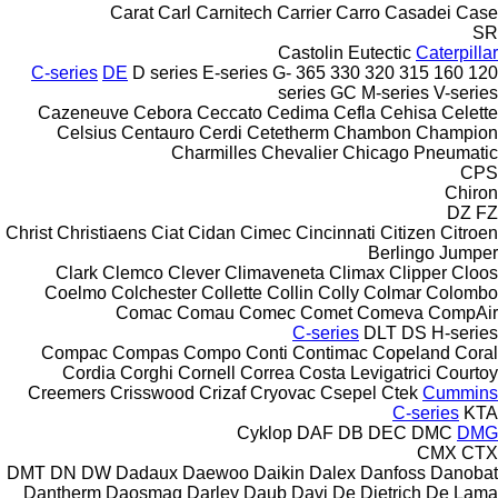
Carat
Carl
Carnitech
Carrier
Carro
Casadei
Case
SR
Castolin Eutectic
Caterpillar
C-series
DE
D series
E-series
G-
365
330
320
315
160
120
series
GC
M-series
V-series
Cazeneuve
Cebora
Ceccato
Cedima
Cefla
Cehisa
Celette
Celsius
Centauro
Cerdi
Cetetherm
Chambon
Champion
Charmilles
Chevalier
Chicago Pneumatic
CPS
Chiron
DZ
FZ
Christ
Christiaens
Ciat
Cidan
Cimec
Cincinnati
Citizen
Citroen
Berlingo
Jumper
Clark
Clemco
Clever
Climaveneta
Climax
Clipper
Cloos
Coelmo
Colchester
Collette
Collin
Colly
Colmar
Colombo
Comac
Comau
Comec
Comet
Comeva
CompAir
C-series
DLT
DS
H-series
Compac
Compas
Compo
Conti
Contimac
Copeland
Coral
Cordia
Corghi
Cornell
Correa
Costa Levigatrici
Courtoy
Creemers
Crisswood
Crizaf
Cryovac
Csepel
Ctek
Cummins
C-series
KTA
Cyklop
DAF
DB
DEC
DMC
DMG
CMX
CTX
DMT
DN
DW
Dadaux
Daewoo
Daikin
Dalex
Danfoss
Danobat
Dantherm
Daosmaq
Darley
Daub
Davi
De Dietrich
De Lama