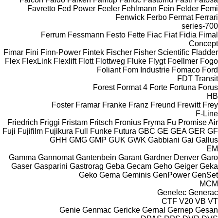
Favretto
Fed Power
Feeler
Fehlmann
Fein
Felder
Femi
Fenwick
Ferbo
Fermat
Ferrari
700-series
Ferrum
Fessmann
Festo
Fette
Fiac
Fiat
Fidia
Fimal
Concept
Fimar
Fini
Finn-Power
Fintek
Fischer
Fisher Scientific
Fladder
Flex
FlexLink
Flexlift
Flott
Flottweg
Fluke
Flygt
Foellmer
Fogo
Foliant
Fom Industrie
Fomaco
Ford
FDT
Transit
Forest
Format 4
Forte
Fortuna
Forus
HB
Foster
Framar
Franke
Franz
Freund
Frewitt
Frey
F-Line
Friedrich
Friggi
Fristam
Fritsch
Fronius
Fryma
Fu Promise Air
Fuji
Fujifilm
Fujikura
Full
Funke
Futura
GBC
GE
GEA
GER
GF
GHH
GMG
GMP
GUK
GWK
Gabbiani
Gai
Gallus
EM
Gamma
Gannomat
Gantenbein
Garant
Gardner Denver
Garo
Gaser
Gasparini
Gastrorag
Geba
Gecam
Geho
Geiger
Geka
Geko
Gema
Geminis
GenPower
GenSet
MCM
Genelec
Generac
CTF
V20
VB
VT
Genie
Genmac
Gericke
Gernal
Gernep
Gesan