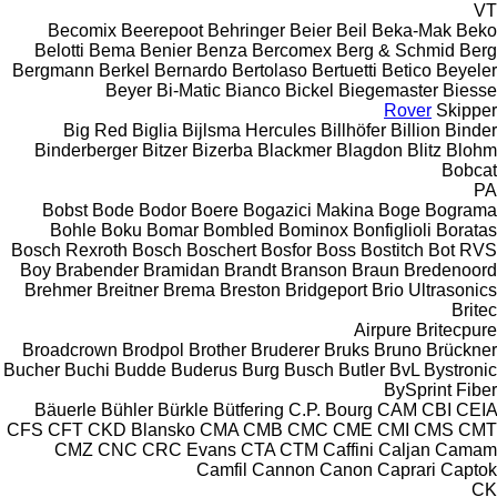
VT
Becomix
Beerepoot
Behringer
Beier
Beil
Beka-Mak
Beko
Belotti
Bema
Benier
Benza
Bercomex
Berg & Schmid
Berg
Bergmann
Berkel
Bernardo
Bertolaso
Bertuetti
Betico
Beyeler
Beyer
Bi-Matic
Bianco
Bickel
Biegemaster
Biesse
Rover
Skipper
Big Red
Biglia
Bijlsma Hercules
Billhöfer
Billion
Binder
Binderberger
Bitzer
Bizerba
Blackmer
Blagdon
Blitz
Blohm
Bobcat
PA
Bobst
Bode
Bodor
Boere
Bogazici Makina
Boge
Bograma
Bohle
Boku
Bomar
Bombled
Bominox
Bonfiglioli
Boratas
Bosch Rexroth
Bosch
Boschert
Bosfor
Boss
Bostitch
Bot RVS
Boy
Brabender
Bramidan
Brandt
Branson
Braun
Bredenoord
Brehmer
Breitner
Brema
Breston
Bridgeport
Brio Ultrasonics
Britec
Airpure
Britecpure
Broadcrown
Brodpol
Brother
Bruderer
Bruks
Bruno
Brückner
Bucher
Buchi
Budde
Buderus
Burg
Busch
Butler
BvL
Bystronic
BySprint Fiber
Bäuerle
Bühler
Bürkle
Bütfering
C.P. Bourg
CAM
CBI
CEIA
CFS
CFT
CKD Blansko
CMA
CMB
CMC
CME
CMI
CMS
CMT
CMZ
CNC
CRC Evans
CTA
CTM
Caffini
Caljan
Camam
Camfil
Cannon
Canon
Caprari
Captok
CK