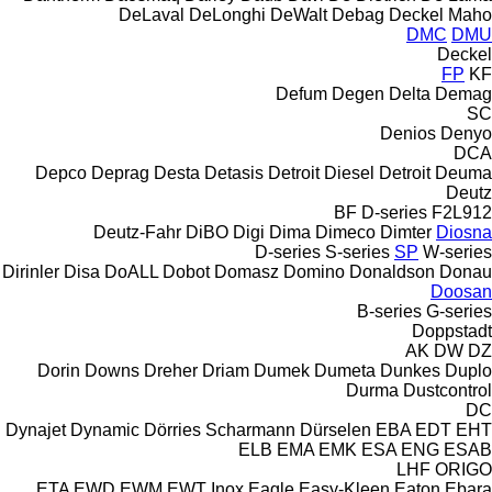
DeLaval
DeLonghi
DeWalt
Debag
Deckel Maho
DMC
DMU
Deckel
FP
KF
Defum
Degen
Delta
Demag
SC
Denios
Denyo
DCA
Depco
Deprag
Desta
Detasis
Detroit Diesel
Detroit
Deuma
Deutz
BF
D-series
F2L912
Deutz-Fahr
DiBO
Digi
Dima
Dimeco
Dimter
Diosna
D-series
S-series
SP
W-series
Dirinler
Disa
DoALL
Dobot
Domasz
Domino
Donaldson
Donau
Doosan
B-series
G-series
Doppstadt
AK
DW
DZ
Dorin
Downs
Dreher
Driam
Dumek
Dumeta
Dunkes
Duplo
Durma
Dustcontrol
DC
Dynajet
Dynamic
Dörries Scharmann
Dürselen
EBA
EDT
EHT
ELB
EMA
EMK
ESA ENG
ESAB
LHF
ORIGO
ETA
EWD
EWM
EWT Inox
Eagle
Easy-Kleen
Eaton
Ebara