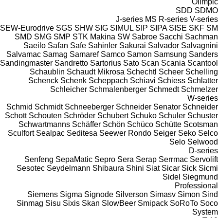
Olimpic
SDD
SDMO
J-series
MS
R-series
V-series
SEW-Eurodrive
SGS
SHW
SIG
SIMUL
SIP
SIPA
SISE
SKF
SM
SMD
SMG
SMP
STK Makina
SW
Sabroe
Sacchi
Sachman
Saeilo
Safan
Safe
Sahinler
Sakurai
Salvador
Salvagnini
Salvamac
Samag
Samaref
Samco
Samon
Samsung
Sanders
Sandingmaster
Sandretto
Sartorius
Sato
Scan
Scania
Scantool
Schaublin
Schaudt Mikrosa
Schechtl
Scheer
Schelling
Schenck
Schenk
Scheppach
Schiavi
Schiess
Schlatter
Schleicher
Schmalenberger
Schmedt
Schmelzer
W-series
Schmid
Schmidt
Schneeberger
Schneider Senator
Schneider
Schott
Schouten
Schröder
Schubert
Schuko
Schuler
Schuster
Schwartmanns
Schäffer
Schön
Schüco
Schütte
Scotsman
Sculfort
Sealpac
Seditesa
Seewer Rondo
Seiger
Seko
Selco
Selo
Selwood
D-series
Senfeng
SepaMatic
Sepro
Sera
Serap
Serrmac
Servolift
Sesotec
Seydelmann
Shibaura
Shini
Siat
Sicar
Sick
Sicmi
Sidel
Siegmund
Professional
Siemens
Sigma
Signode
Silverson
Simasv
Simon
Sind
Sinmag
Sisu
Sixis
Skan
SlowBeer
Smipack
SoRoTo
Soco
System