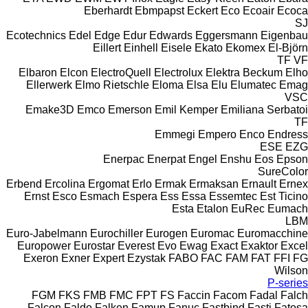
Eberhardt
Ebmpapst
Eckert
Eco
Ecoair
Ecoca
SJ
Ecotechnics
Edel
Edge
Edur
Edwards
Eggersmann
Eigenbau
Eillert
Einhell
Eisele
Ekato
Ekomex
El-Björn
TF
VF
Elbaron
Elcon
ElectroQuell
Electrolux
Elektra Beckum
Elho
Ellerwerk
Elmo Rietschle
Eloma
Elsa
Elu
Elumatec
Emag
VSC
Emake3D
Emco
Emerson
Emil Kemper
Emiliana Serbatoi
TF
Emmegi
Empero
Enco
Endress
ESE
EZG
Enerpac
Enerpat
Engel
Enshu
Eos
Epson
SureColor
Erbend
Ercolina
Ergomat
Erlo
Ermak
Ermaksan
Ernault
Ernex
Ernst
Esco
Esmach
Espera
Ess
Essa
Essemtec
Est Ticino
Esta
Etalon
EuRec
Eumach
LBM
Euro-Jabelmann
Eurochiller
Eurogen
Euromac
Euromacchine
Europower
Eurostar
Everest
Evo
Ewag
Exact
Exaktor
Excel
Exeron
Exner
Expert
Ezystak
FABO
FAC
FAM
FAT
FFI
FG
Wilson
P-series
FGM
FKS
FMB
FMC
FPT
FS
Faccin
Facom
Fadal
Falch
Falcon
Faldo
Falken
Famup
Fanuc
Fastbind
Fasti
Fatosa