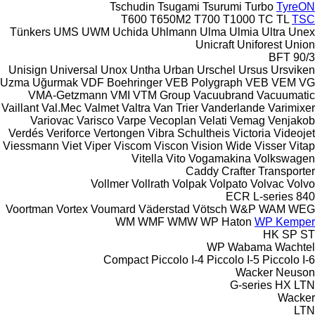
Tschudin
Tsugami
Tsurumi
Turbo
TyreON
T600
T650M2
T700
T1000
TC
TL
TSC
Tünkers
UMS
UWM
Uchida
Uhlmann
Ulma
Ulmia
Ultra
Unex
Unicraft
Uniforest
Union
BFT 90/3
Unisign
Universal
Unox
Untha
Urban
Urschel
Ursus
Ursviken
Uzma
Uğurmak
VDF Boehringer
VEB Polygraph
VEB
VEM
VG
VMA-Getzmann
VMI
VTM Group
Vacuubrand
Vacuumatic
Vaillant
Val.Mec
Valmet
Valtra
Van Trier
Vanderlande
Varimixer
Variovac
Varisco
Varpe
Vecoplan
Velati
Vemag
Venjakob
Verdés
Veriforce
Vertongen
Vibra Schultheis
Victoria
Videojet
Viessmann
Viet
Viper
Viscom
Viscon
Vision Wide
Visser
Vitap
Vitella
Vito
Vogamakina
Volkswagen
Caddy
Crafter
Transporter
Vollmer
Vollrath
Volpak
Volpato
Volvac
Volvo
ECR
L-series
840
Voortman
Vortex
Voumard
Väderstad
Vötsch
W&P
WAM
WEG
WM
WMF
WMW
WP Haton
WP Kemper
HK
SP
ST
WP
Wabama
Wachtel
Compact
Piccolo I-4
Piccolo I-5
Piccolo I-6
Wacker Neuson
G-series
HX
LTN
Wacker
LTN