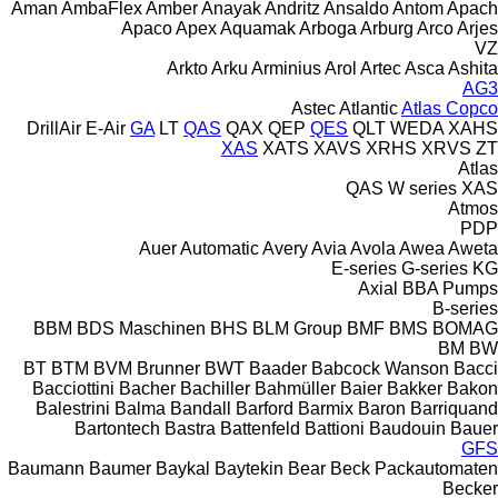
Aman
AmbaFlex
Amber
Anayak
Andritz
Ansaldo
Antom
Apach
Apaco
Apex
Aquamak
Arboga
Arburg
Arco
Arjes
VZ
Arkto
Arku
Arminius
Arol
Artec
Asca
Ashita
AG3
Astec
Atlantic
Atlas Copco
DrillAir
E-Air
GA
LT
QAS
QAX
QEP
QES
QLT
WEDA
XAHS
XAS
XATS
XAVS
XRHS
XRVS
ZT
Atlas
QAS
W series
XAS
Atmos
PDP
Auer
Automatic
Avery
Avia
Avola
Awea
Aweta
E-series
G-series
KG
Axial
BBA Pumps
B-series
BBM
BDS Maschinen
BHS
BLM Group
BMF
BMS
BOMAG
BM
BW
BT
BTM
BVM Brunner
BWT
Baader
Babcock Wanson
Bacci
Bacciottini
Bacher
Bachiller
Bahmüller
Baier
Bakker
Bakon
Balestrini
Balma
Bandall
Barford
Barmix
Baron
Barriquand
Bartontech
Bastra
Battenfeld
Battioni
Baudouin
Bauer
GFS
Baumann
Baumer
Baykal
Baytekin
Bear
Beck Packautomaten
Becker