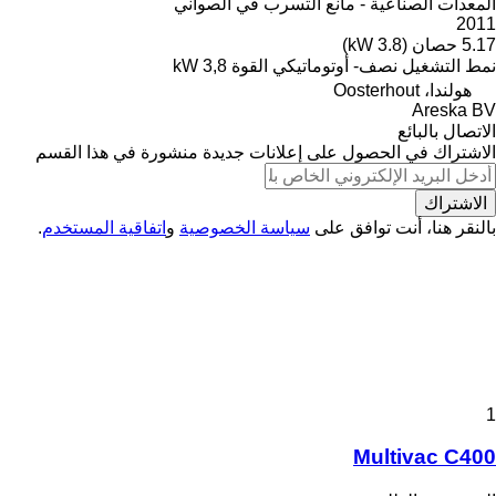
المعدات الصناعية - مانع التسرب في الصواني
2011
5.17 حصان (3.8 kW)
نمط التشغيل
نصف- أوتوماتيكي
القوة
3,8 kW
هولندا، Oosterhout
Areska BV
الاتصال بالبائع
الاشتراك في الحصول على إعلانات جديدة منشورة في هذا القسم
الاشتراك
بالنقر هنا، أنت توافق على
سياسة الخصوصية
و
اتفاقية المستخدم
.
1
Multivac C400