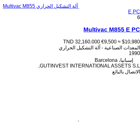
آلة التشكيل الحراري Multivac M855
E PC
6
Multivac M855 E PC
TND 32,160.000
€9,500
≈ $10,980
المعدات الصناعية - آلة التشكيل الحراري
1990
إسبانيا، Barcelona
GUTINVEST INTERNATIONAL ASSETS S.L,
الاتصال بالبائع