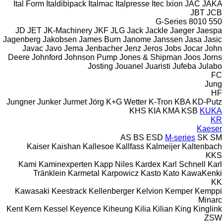
Ital Form
Italdibipack
Italmac
Italpresse
Itec
Ixion
JAC
JAKA
JBT
JCB
G-Series
8010
550
JD
JET
JK-Machinery
JKF
JLG
Jack
Jackle
Jaeger
Jaespa
Jagenberg
Jakobsen
James Burn
Janome
Janssen
Jasa
Jasic
Javac
Javo
Jema
Jenbacher
Jenz
Jeros
Jobs
Jocar
John
Deere
Johnford
Johnson Pump
Jones & Shipman
Joos
Jorns
Josting
Jouanel
Juaristi
Jufeba
Julabo
FC
Jung
HF
Jungner
Junker
Jurmet
Jörg
K+G Wetter
K-Tron
KBA
KD-Putz
KHS
KIA
KMA
KSB
KUKA
KR
Kaeser
AS
BS
ESD
M-series
SK
SM
Kaiser
Kaishan
Kallesoe
Kallfass
Kalmeijer
Kaltenbach
KKS
Kami
Kaminexperten
Kapp Niles
Kardex
Karl Schnell
Karl
Tränklein
Karmetal
Karpowicz
Kasto
Kato
KawaKenki
KK
Kawasaki
Keestrack
Kellenberger
Kelvion
Kemper
Kemppi
Minarc
Kent
Kern
Kessel
Keyence
Kiheung
Kilia
Kilian
King
Kinglink
ZSW