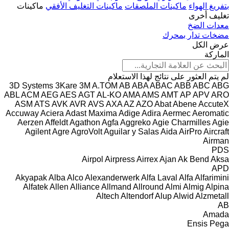
بتفريغ الهواء
ماكينات الملصقات
ماكينات التغليف الأفقي
ماكينات
تغليف أخرى
معدات الضخ
مضخات تدار بمحرك
عرض الكل
الماركة
لم يتم العثور على نتائج لهذا الاستعلام
3D Systems
3Kare
3M
A.TOM
AB
ABA
ABAC
ABB
ABC
ABG
ABL
ACM
AEG
AES
AGT
AL-KO
AMA
AMS
AMT
AP
APV
ARO
ASM
ATS
AVK
AVR
AVS
AXA
AZ
AZO
Abat
Abene
AccuteX
Accuway
Aciera
Adast Maxima
Adige
Adira
Aermec
Aeromatic
Aerzen
Affeldt
Agathon
Agfa
Aggreko
Agie Charmilles
Agie
Agilent
Agre
AgroVolt
Aguilar y Salas
Aida
AirPro
Aircraft
Airman
PDS
Airpol
Airpress
Airrex
Ajan
Ak Bend
Aksa
APD
Akyapak
Alba
Alco
Alexanderwerk
Alfa Laval
Alfa
Alfarimini
Alfatek
Allen
Alliance
Allmand
Allround
Almi
Almig
Alpina
Altech
Altendorf
Alup
Alwid
Alzmetall
AB
Amada
Ensis
Pega