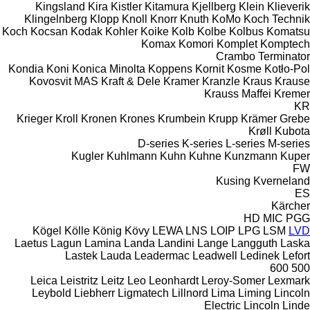
Kingsland
Kira
Kistler
Kitamura
Kjellberg
Klein
Klieverik
Klingelnberg
Klopp
Knoll
Knorr
Knuth
KoMo
Koch Technik
Koch
Kocsan
Kodak
Kohler
Koike
Kolb
Kolbe
Kolbus
Komatsu
Komax
Komori
Komplet
Komptech
Crambo
Terminator
Kondia
Koni
Konica Minolta
Koppens
Kornit
Kosme
Kotło-Pol
Kovosvit MAS
Kraft & Dele
Kramer
Kranzle
Kraus
Krause
Krauss Maffei
Kremer
KR
Krieger
Kroll
Kronen
Krones
Krumbein
Krupp
Krämer Grebe
Krøll
Kubota
D-series
K-series
L-series
M-series
Kugler
Kuhlmann
Kuhn
Kuhne
Kunzmann
Kuper
FW
Kusing
Kverneland
ES
Kärcher
HD
MIC
PGG
Kögel
Kölle
König
Kövy
LEWA
LNS
LOIP
LPG
LSM
LVD
Laetus
Lagun
Lamina
Landa
Landini
Lange
Langguth
Laska
Lastek
Lauda
Leadermac
Leadwell
Ledinek
Lefort
600
500
Leica
Leistritz
Leitz
Leo
Leonhardt
Leroy-Somer
Lexmark
Leybold
Liebherr
Ligmatech
Lillnord
Lima
Liming
Lincoln
Electric
Lincoln
Linde