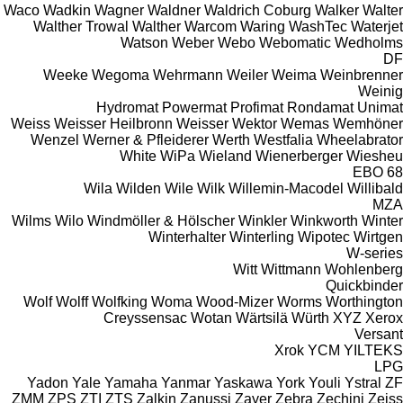
Waco
Wadkin
Wagner
Waldner
Waldrich Coburg
Walker
Walter
Walther Trowal
Walther
Warcom
Waring
WashTec
Waterjet
Watson
Weber
Webo
Webomatic
Wedholms
DF
Weeke
Wegoma
Wehrmann
Weiler
Weima
Weinbrenner
Weinig
Hydromat
Powermat
Profimat
Rondamat
Unimat
Weiss
Weisser Heilbronn
Weisser
Wektor
Wemas
Wemhöner
Wenzel
Werner & Pfleiderer
Werth
Westfalia
Wheelabrator
White
WiPa
Wieland
Wienerberger
Wiesheu
EBO 68
Wila
Wilden
Wile
Wilk
Willemin-Macodel
Willibald
MZA
Wilms
Wilo
Windmöller & Hölscher
Winkler
Winkworth
Winter
Winterhalter
Winterling
Wipotec
Wirtgen
W-series
Witt
Wittmann
Wohlenberg
Quickbinder
Wolf
Wolff
Wolfking
Woma
Wood-Mizer
Worms
Worthington
Creyssensac
Wotan
Wärtsilä
Würth
XYZ
Xerox
Versant
Xrok
YCM
YILTEKS
LPG
Yadon
Yale
Yamaha
Yanmar
Yaskawa
York
Youli
Ystral
ZF
ZMM
ZPS
ZTI
ZTS
Zalkin
Zanussi
Zayer
Zebra
Zechini
Zeiss