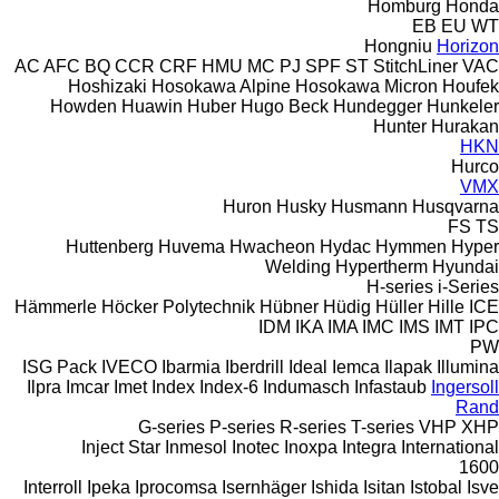
Homburg
Honda
EB
EU
WT
Hongniu
Horizon
AC
AFC
BQ
CCR
CRF
HMU
MC
PJ
SPF
ST
StitchLiner
VAC
Hoshizaki
Hosokawa Alpine
Hosokawa Micron
Houfek
Howden
Huawin
Huber
Hugo Beck
Hundegger
Hunkeler
Hunter
Hurakan
HKN
Hurco
VMX
Huron
Husky
Husmann
Husqvarna
FS
TS
Huttenberg
Huvema
Hwacheon
Hydac
Hymmen
Hyper
Welding
Hypertherm
Hyundai
H-series
i-Series
Hämmerle
Höcker Polytechnik
Hübner
Hüdig
Hüller Hille
ICE
IDM
IKA
IMA
IMC
IMS
IMT
IPC
PW
ISG Pack
IVECO
Ibarmia
Iberdrill
Ideal
Iemca
Ilapak
Illumina
Ilpra
Imcar
Imet
Index
Index-6
Indumasch
Infastaub
Ingersoll
Rand
G-series
P-series
R-series
T-series
VHP
XHP
Inject Star
Inmesol
Inotec
Inoxpa
Integra
International
1600
Interroll
Ipeka
Iprocomsa
Isernhäger
Ishida
Isitan
Istobal
Isve