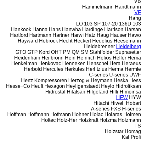
VB
Hammelmann
Handtmann
VF
Hang
103 SP
107-20
136D
103 LO
Hankook
Hanna
Hans
Hanwha
Hardinge
Harrison
Harsan
Hartford
Hartmann
Hartner
Harwi
Hatz
Haug
Hauser
Hawo
Hayward
Hebrock
Hecht
Heckert
Hedelius
Heesemann
Heidebrenner
Heidelberg
GTO
GTP
Kord
OHT
PM
QM
SM
Stahlfolder
Suprasetter
Heidenhain
Heilbronn
Hein
Heinrich
Helios
Heller
Hema
Henkelman
Henkovac
Henneken
Henschel
Hera
Heraeus
Herbold
Hercules
Herkules
Herlitzius
Herma
Hermle
C-series
U-series
UWF
Hertz Kompressoren
Herzog & Heymann
Heska
Hess
Hesse+Co
Heuft
Hexagon
Heyligenstaedt
Heylo
Hidroliksan
Hidrostal
Hilalsan
Hilgeland
Hilti
Himoinsa
HFW
HYW
Hitachi
Hiwell
Hobart
A-series
FXS
H-series
Hoffman
Hoffmann
Hofmann
Hohner
Holac
Holaras
Holmen
Holtec
Holz-Her
Holzkraft
Holzma
Holzmann
TS
Holzstar
Homag
Kal
Profi