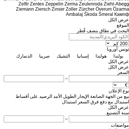
Zelfir
Zentex
Zeppelin
Zerma
Zeulenroda
Ziehl-Abegg
Ziemann
Ziersch
Zinser
Zoller
Zürcher
Överum
Özarma
Ambalaj
Škoda
Šmeral
Кампф
عرض الكل
الموقع
البحث في نطاق بنصف قُطر
تونس
أوروبا
بولندا
هولندا
إسبانيا
التشيك
صربيا
الدنمارك
عرض الكل
عرض الكل
السعر
–
نوع الإعلان
بيع
من الجهة الصانعة
الإيجار الطويل الأمد
الرصيد
على أقساط
استبدال مع دفع فرق السعر
استبدال
عرض الكل
سنة التصنيع
–
مواصفات