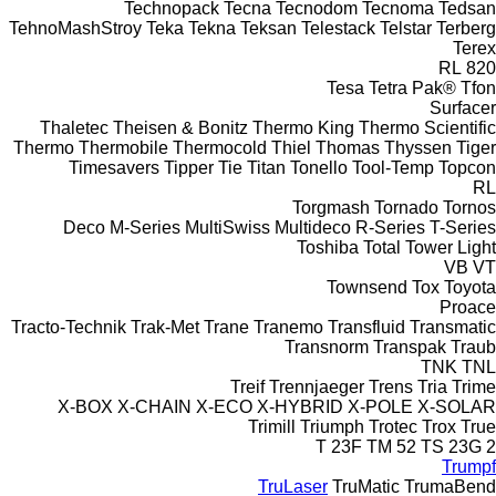
Technopack
Tecna
Tecnodom
Tecnoma
Tedsan
TehnoMashStroy
Teka
Tekna
Teksan
Telestack
Telstar
Terberg
Terex
RL
820
Tesa
Tetra Pak®
Tfon
Surfacer
Thaletec
Theisen & Bonitz
Thermo King
Thermo Scientific
Thermo
Thermobile
Thermocold
Thiel
Thomas
Thyssen
Tiger
Timesavers
Tipper Tie
Titan
Tonello
Tool-Temp
Topcon
RL
Torgmash
Tornado
Tornos
Deco
M-Series
MultiSwiss
Multideco
R-Series
T-Series
Toshiba
Total
Tower Light
VB
VT
Townsend
Tox
Toyota
Proace
Tracto-Technik
Trak-Met
Trane
Tranemo
Transfluid
Transmatic
Transnorm
Transpak
Traub
TNK
TNL
Treif
Trennjaeger
Trens
Tria
Trime
X-BOX
X-CHAIN
X-ECO
X-HYBRID
X-POLE
X-SOLAR
Trimill
Triumph
Trotec
Trox
True
T 23F
TM 52
TS 23G 2
Trumpf
TruLaser
TruMatic
TrumaBend