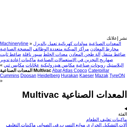
نشر إعلانك
المعدات الصناعية
مولدات كهربائية تعمل بالديزل
»
Machineryline
مخارط المعادن
مراكز الميكنة متعددة الوظائف
المضخة الصناعية
ضاغط متنقل
آلة طحن المعادن
معدات الخلط
سيور ناقلة
ضاغط ثابت
صهاريج التخزين في الاستعمالات الصناعية
ماكينات إعادة تدوير
البلاستيك
روبوتات صناعية
مكابس هيدروليكية
عجّانات
مكابس ثني
»
Caterpillar
Atlas Copco
Abat
المعدات الصناعية Multivac
Cummins
Doosan
Heidelberg
Hurakan
Kaeser
Mazak
TyreON
»
المعدات الصناعية Multivac
الفئة
ماكينات تغليف الطعام
آلات التشكيل الحراري
موانع التسرب في الصواني
ماكينات التغليف