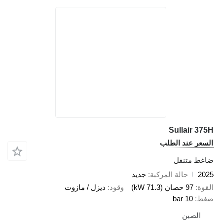
Sullair 375
لسعر عند الطلب
اغط متنقل
202
حالة المركبة
جديد
لقوة
97 حصان (71.3 kW)
وقود
ديزل / مازوت
غط
10 bar
الصين