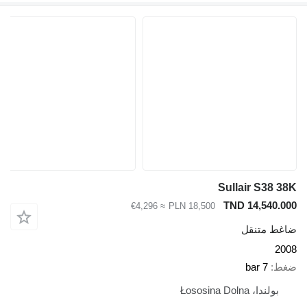
Sullair S38 38
TND 14,540.00
≈ €4,296
PLN 18,500
اغط متنقل
200
غط
7 bar
بولندا، Łososina Dolna