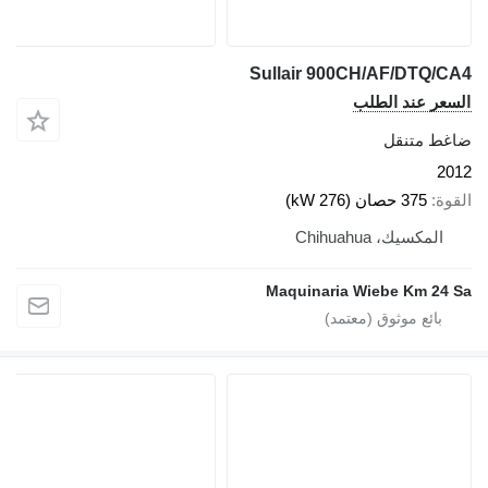
Sullair 900CH/AF/DTQ/CA
لسعر عند الطلب
اغط متنقل
201
لقوة
375 حصان (276 kW)
المكسيك، Chihuahua
Maquinaria Wiebe Km 24 S