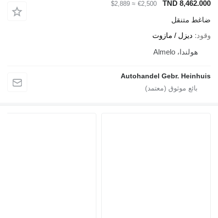
TND 8,462.00
≈ $2,889
€2,500
اغط متنقل
قود
ديزل / مازوت
هولندا، Almelo
Autohandel Gebr. Heinhui