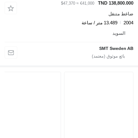
TND 138,800.00
≈ $47,370
€41,000
اغط متنقل
200
13.489 متر / ساعة
السويد
SMT Sweden A