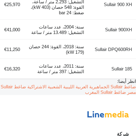
التشغيل: 2.293 متر / ساعة،
€25,970
Sullair 900 X
القوة: 548 حصان (403 kW)،
ضغط: 24 bar
سنة: 2004، عدد ساعات
€41,000
Sullair 900X
التشغيل: 13.489 متر / ساعة
سنة: 2018، القوة: 244 حصان
€11,250
Sullair DPQ600R
(179 kW)
سنة: 2011، عدد ساعات
€16,320
Sullair 1
التشغيل: 397 متر / ساعة
 أيضا:
عربية الليبية الشعبية الاشتراكية
ضاغط Sullair
ر
ضاغط Sullair المغرب
شركة