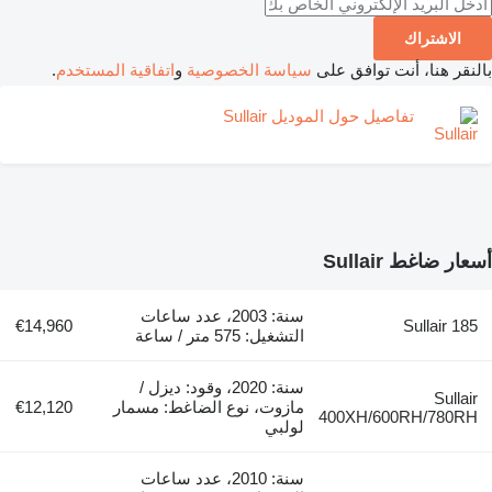
الاشتراك
نقر هنا، أنت توافق على
سياسة الخصوصية
و
اتفاقية المستخدم
.
تفاصيل حول الموديل Sullair
ر ضاغط Sullair
سنة: 2003، عدد ساعات
€14,960
Sullair 1
التشغيل: 575 متر / ساعة
سنة: 2020، وقود: ديزل /
Sulla
مازوت، نوع الضاغط: مسمار
€12,120
400XH/600RH/780R
لولبي
سنة: 2010، عدد ساعات