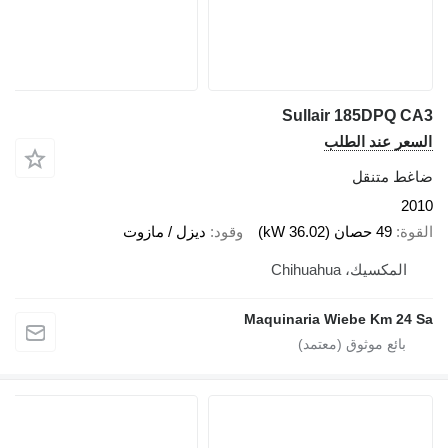
Sullair 185DPQ CA
لسعر عند الطلب
اغط متنقل
201
لقوة
49 حصان (36.02 kW)
وقود
ديزل / مازوت
المكسيك، Chihuahua
Maquinaria Wiebe Km 24 S