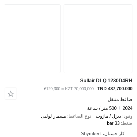
Sullair DLQ 1230D4R
TND 437,700.00
≈ €129,300
KZT 70,000,000
اغط متنقل
202
500 متر / ساعة
قود
ديزل / مازوت
نوع الضاغط
مسمار لولبي
غط
33 bar
كازاخستان، Shymkent