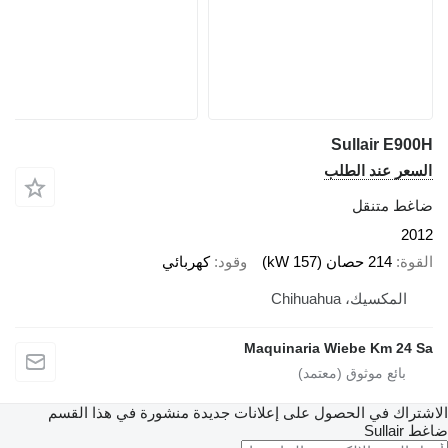
Sullair E900
لسعر عند الطلب
اغط متنقل
201
لقوة
214 حصان (157 kW)
وقود
كهربائي
المكسيك، Chihuahua
Maquinaria Wiebe Km 24 S
شتراك في الحصول على إعلانات جديدة منشورة في هذا القسم
غط
Sullair