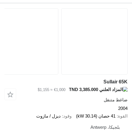
Sullair 65
TND 3,385.000
≈ $1,155
€1,000
اغط متنقل
200
لقوة
41 حصان (30.14 kW)
وقود
ديزل / مازوت
بلجيكا، Antwerp