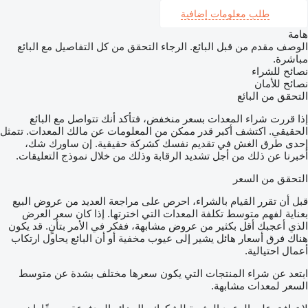
طلب معلومات إضافية
هامة
الوصف مقدم من قبل البائع. الرجاء التحقق من كل التفاصيل مع البائع
مباشرة.
نصائح للشراء
نصائح للأمان
التحقق من البائع
إذا قررت شراء المعدات بسعر منخفض، فتأكد أنك تتواصل مع البائع
الحقيقي. اكتشف أكبر قدر ممكن من المعلومات عن مالك المعدات. تتمثل
إحدى طرق الغش في تقديم نفسك كشركة حقيقية. إن ساورك شك،
أخبرنا عن ذلك من أجل تشديد الرقابة وذلك من خلال نموذج التعليقات.
التحقق من السعر
قبل أن تقرر القيام بالشراء، احرص على مراجعة العديد من عروض البيع
بعناية لفهم متوسط تكلفة المعدات التي اخترتها. إذا كان سعر العرض
الذي أعجبك أقل بكثير من عروض مشابهة، ففكر في الأمر بتأنٍ. قد يكون
هناك فرق أسعار هائل يشير إلى عيوب مخفية أو أن البائع يحاول ارتكاب
أعمال احتيالية.
ابتعد عن شراء المنتجات التي يكون سعرها مختلف بشدة عن متوسط
السعر لمعدات مشابهة.