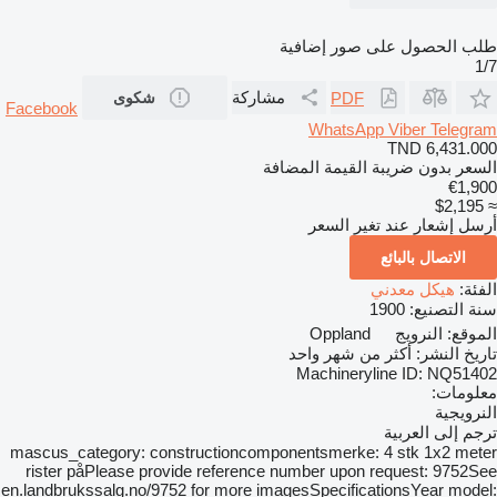
طلب الحصول على صور إضافية
1/7
مشاركة
PDF
شكوى
Facebook
WhatsApp
Viber
Telegram
TND 6,431.000
السعر بدون ضريبة القيمة المضافة
€1,900
≈ $2,195
أرسل إشعار عند تغير السعر
الاتصال بالبائع
الفئة:
هيكل معدني
سنة التصنيع:
1900
الموقع:
النرويج
Oppland
تاريخ النشر:
أكثر من شهر واحد
Machineryline ID:
NQ51402
معلومات:
النرويجية
ترجم إلى العربية
mascus_category: constructioncomponentsmerke: 4 stk 1x2 meter
rister påPlease provide reference number upon request: 9752See
en.landbrukssalg.no/9752 for more imagesSpecificationsYear model: