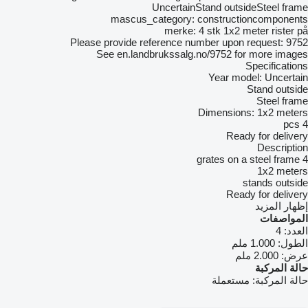
UncertainStand outsideSteel frame
mascus_category: constructioncomponents
merke: 4 stk 1x2 meter rister på
Please provide reference number upon request: 9752
See en.landbrukssalg.no/9752 for more images
Specifications
Year model: Uncertain
Stand outside
Steel frame
Dimensions: 1x2 meters
4 pcs
Ready for delivery
Description
4 grates on a steel frame
1x2 meters
stands outside
Ready for delivery
إظهار المزيد
المواصفات
العدد:
4
الطول:
1.000 ملم
عرض:
2.000 ملم
حالة المركبة
حالة المركبة:
مستعملة