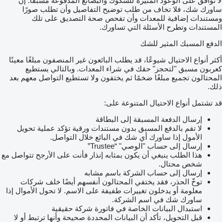
لا توافق على الوعود المثيرة للشكوك والبضائع المدفوعة مسبقًا. إن
ساورك شك، فلا تخاف من طلب توضيح التفاصيل وأن تطلب صورًا
ومستندات إضافية للمعدات وأن تفحص صحة التصديق على تلك
المستندات وتطرح الأسئلة التي تساورك.
الدفع المسبك المثير للشك
أكثر أنواع الاحتيال شيوعًا، قد يطلب البائعون غير المنصفون مبلغًا معينًا
كعربون مسبق "لتحجز" حقك في شراء المعدات. وبالتالي يستطيع
المحتالون تجميع مبلغًا ضخمًا ثم يختفون ولا تستطيع التواصل معهم بعد
ذلك.
قد تشتمل أنواع الاحتيال المتنوعة على:
إرسال الدفعة المسبقة إلى البطاقة
لا تقم بالدفع المسبق بدون مستندات ورقية تؤكد عملية تحويل
الأمول إذا ساورك أي شك في البائع خلال التواصل.
إرسال إلى حساب "الوصي" “Trustee”
هذا الطلب ينبغي أن يكون بمثابه إنذار فأنت على الأرجح تتواصل مع
شخص محتال.
إرسال إلى حساب الشركة باسم مشابه
توخّ الحذر، فقد يختفي المحتالون أنفسهم أيضًا خلف شركات
معلومة أو يدخلون تغييرات طفيفة على الاسم. لا تحول الأموال إذا
ساورك شك في اسم الشركة.
استبدال البيانات الخاصة في فاتورة شركة حقيقية
قبل التحويل، تأكد أن البيانات المحددة صحيحة وأنها ترتبط أو لا