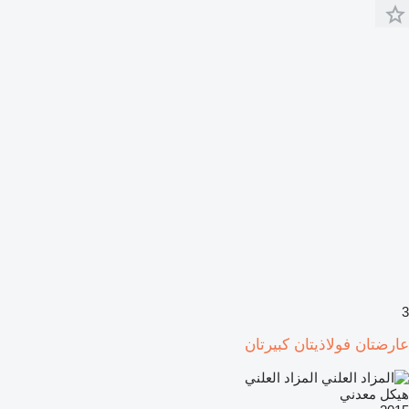
3
عارضتان فولاذيتان كبيرتان
المزاد العلني
هيكل معدني