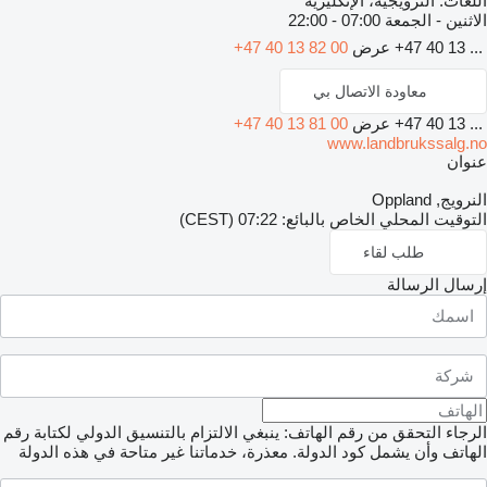
اللغات:
النرويجية، الإنكليزية
الاثنين - الجمعة
07:00 - 22:00
+47 40 13 ...
عرض
+47 40 13 82 00
معاودة الاتصال بي
+47 40 13 ...
عرض
+47 40 13 81 00
www.landbrukssalg.no
عنوان
النرويج, Oppland
التوقيت المحلي الخاص بالبائع: 07:22 (CEST)
طلب لقاء
إرسال الرسالة
الرجاء التحقق من رقم الهاتف: ينبغي الالتزام بالتنسيق الدولي لكتابة رقم
الهاتف وأن يشمل كود الدولة.
معذرة، خدماتنا غير متاحة في هذه الدولة