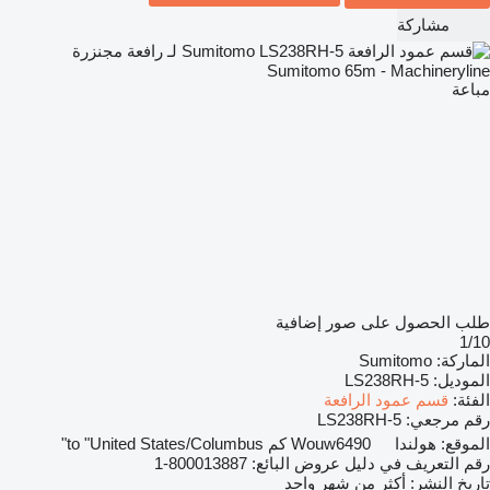
مشاركة
مباعة
طلب الحصول على صور إضافية
1/10
الماركة:
Sumitomo
الموديل:
LS238RH-5
الفئة:
قسم عمود الرافعة
رقم مرجعي:
LS238RH-5
الموقع:
هولندا
6490 كم to "United States/Columbus"
Wouw
رقم التعريف في دليل عروض البائع:
800013887-1
تاريخ النشر:
أكثر من شهر واحد