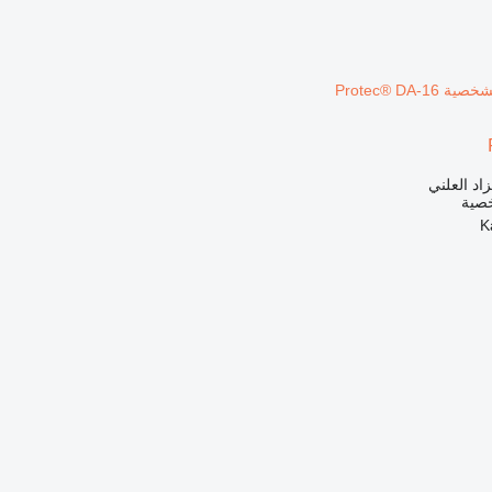
زاد العلني
خصية