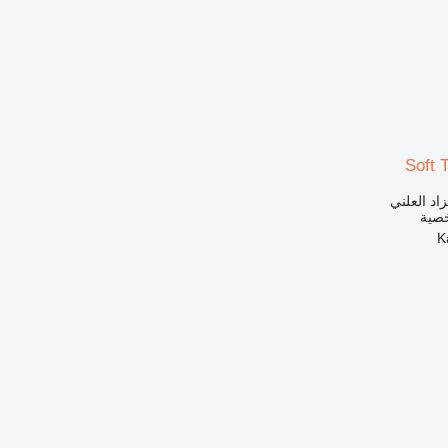
Soft 
زاد العلني
خصية