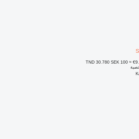
S
SEK 100
≈ €9
خصية