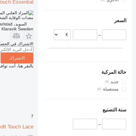
Touch Essential
السويد
كولومبيا
الم
بولندا
معدات الوقاية الش
السعر
بلجيكا
السويد، Karlstad
Klaravik Sweden
فرنسا
–
ألمانيا
الدنمارك
الاشتراك في الحصو
هولندا
عرض الكل
الاشتراك
بالنقر هنا، أنت توا
حالة المركبة
جديد
مستعملة
سنة التصنيع
7
–
oft Touch Lace