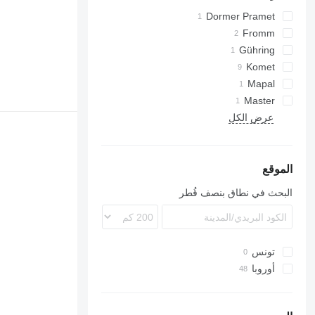
Dormer Pramet
Fromm
Gühring
Komet
Mapal
Master
عرض الكل
الموقع
البحث في نطاق بنصف قُطر
تونس
أوروبا
ألمانيا
هولندا