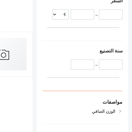
السعر
بلجيكا
السويد
–
بولندا
إيطاليا
سنة التصنيع
–
مواصفات
الوزن الصافي