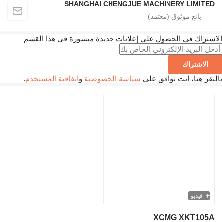
SHANGHAI CHENGJUE MACHINERY LI
ك في الحصول على إعلانات جديدة منشورة في هذا القسم
تراك
نا، أنت توافق على
سياسة الخصوصية
و
اتفاقية المستخدم
.
يو
XCMG XKT