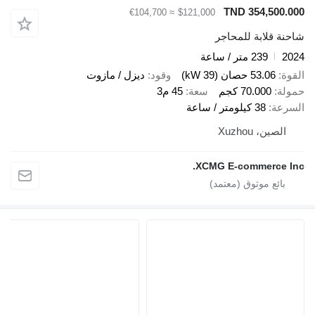
TND 354,50
≈ €104,700
$121,000
قلابة للمحاجر
239 متر / ساعة
53.06 حصان (39 kW)
وقود
ديزل / مازوت
70.000 كجم
سعة
45 م3
ة
38 كيلومتر / ساعة
ين، Xuzhou
XCMG E-commerce