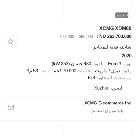
يو
XCMG X
TND 263,70
≈ €77,900
$90,000
قلابة للمحاجر
Euro 
القوة
480 حصان (353 kW)
ديزل / مازوت
حمولة
70.000 كجم
سعة
53 م3
ات المحاور
6x4
ين، Xuzhou
XCMG E-commerce