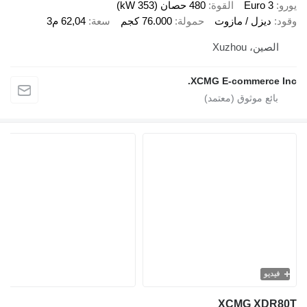
Euro 
القوة
480 حصان (353 kW)
ديزل / مازوت
حمولة
76.000 كجم
سعة
62,04 م3
ين، Xuzhou
XCMG E-commerce
يو
XCMG XD