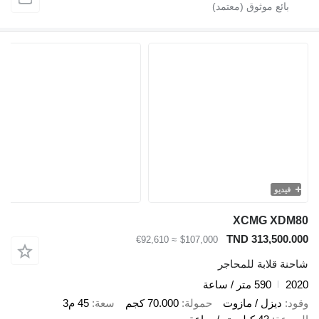
يو
XCMG X
TND 313,50
≈ €92,610
$107,000
قلابة للمحاجر
590 متر / ساعة
ديزل / مازوت
حمولة
70.000 كجم
سعة
45 م3