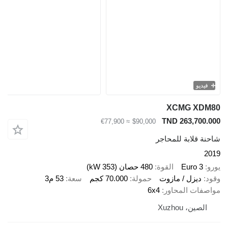
يو
XCMG X
TND 263,70
≈ €77,900
$90,000
قلابة للمحاجر
Euro 
القوة
480 حصان (353 kW)
ديزل / مازوت
حمولة
70.000 كجم
سعة
53 م3
ات المحاور
6x4
ين، Xuzhou