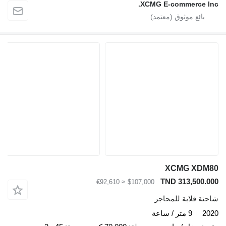
XCMG E-commerce
XCMG X
TND 313,50
≈ €92,610
$107,000
قلابة للمحاجر
9 متر / ساعة