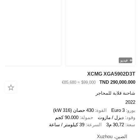
يو
XCMG XGA590
TND 290,00
≈ €85,680
$99,000
قلابة للمحاجر
Euro 
القوة
430 حصان (316 kW)
ديزل / مازوت
حمولة
90.000 كجم
30,72 م3
السرعة
39 كيلومتر / ساعة
ين، Xuzhou