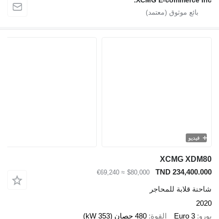
XCMG E-commerce
يو
XCMG X
TND 234,40
≈ €69,240
$80,000
قلابة للمحاجر
Euro 
القوة
480 حصان (353 kW)