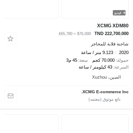
يو
XCMG X
TND 222,70
≈ €65,780
$76,000
قلابة للمحاجر
9.123 متر / ساعة
70.000 كجم
سعة
45 م3
ة
43 كيلومتر / ساعة
ين، Xuzhou
XCMG E-commerce