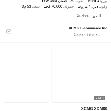
Euro 
القوة
480 حصان (353 kW)
ديزل / مازوت
حمولة
70.000 كجم
سعة
53 م3
ين، Xuzhou
XCMG E-commerce
يو
XCMG X