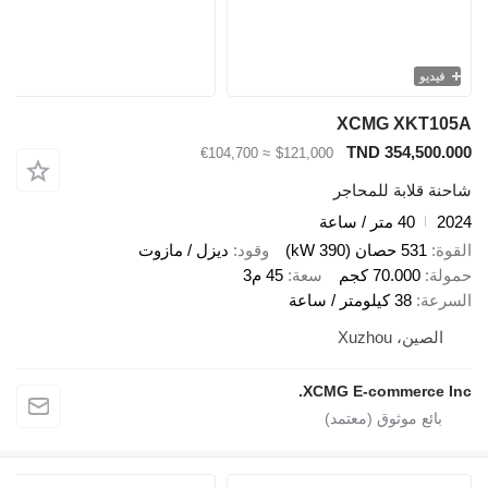
يو
XCMG XKT
TND 354,50
≈ €104,700
$121,000
قلابة للمحاجر
40 متر / ساعة
531 حصان (390 kW)
وقود
ديزل / مازوت
70.000 كجم
سعة
45 م3
ة
38 كيلومتر / ساعة
ين، Xuzhou
XCMG E-commerce