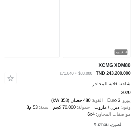
يو
XCMG X
TND 243,20
≈ €71,840
$83,000
قلابة للمحاجر
Euro 
القوة
480 حصان (353 kW)
ديزل / مازوت
حمولة
70.000 كجم
سعة
53 م3
ات المحاور
6x4
ين، Xuzhou