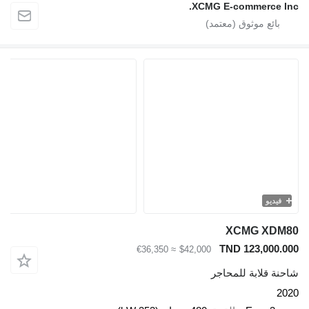
XCMG E-commerce
يو
XCMG X
TND 123,00
≈ €36,350
$42,000
قلابة للمحاجر