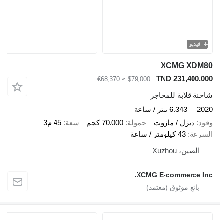
يو
XCMG X
TND 231,40
≈ €68,370
$79,000
قلابة للمحاجر
6.343 متر / ساعة
ديزل / مازوت
حمولة
70.000 كجم
سعة
45 م3
ة
43 كيلومتر / ساعة
ين، Xuzhou
XCMG E-commerce