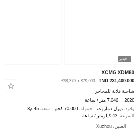
يو
XCMG X
TND 231,40
≈ €68,370
$79,000
قلابة للمحاجر
7.046 متر / ساعة
ديزل / مازوت
حمولة
70.000 كجم
سعة
45 م3
ة
43 كيلومتر / ساعة
ين، Xuzhou