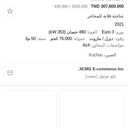
TND 307,60
≈ €90,880
$105,000
قلابة للمحاجر
Euro 
القوة
480 حصان (353 kW)
ديزل / مازوت
حمولة
76.000 كجم
سعة
50 م3
ات المحاور
6x4
ين، Xuzhou
XCMG E-commerce