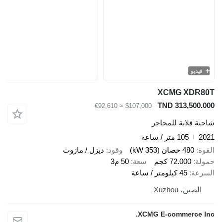
يو
XCMG XD
TND 313,50
≈ €92,610
$107,000
قلابة للمحاجر
105 متر / ساعة
480 حصان (353 kW)
وقود
ديزل / مازوت
72.000 كجم
سعة
50 م3
ة
45 كيلومتر / ساعة
ين، Xuzhou
XCMG E-commerce