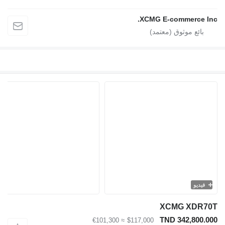
XCMG E-commerce
يو
XCMG XD
TND 342,80
≈ €101,300
$117,000