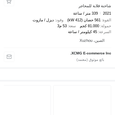
قلابة للمحاجر
339 متر / ساعة
561 حصان (412 kW)
وقود
ديزل / مازوت
81.000 كجم
سعة
53 م3
ة
45 كيلومتر / ساعة
ين، Xuzhou
XCMG E-commerce