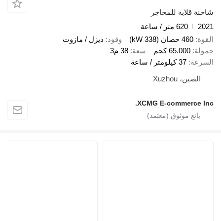
قلابة للمحاجر
620 متر / ساعة
460 حصان (338 kW)
وقود
ديزل / مازوت
65.000 كجم
سعة
38 م3
ة
37 كيلومتر / ساعة
ين، Xuzhou
XCMG E-commerce