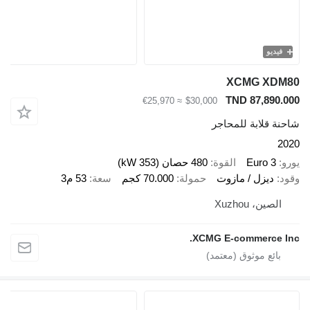
يو
XCMG X
TND 87,89
≈ €25,970
$30,000
قلابة للمحاجر
Euro 
القوة
480 حصان (353 kW)
ديزل / مازوت
حمولة
70.000 كجم
سعة
53 م3
ين، Xuzhou
XCMG E-commerce