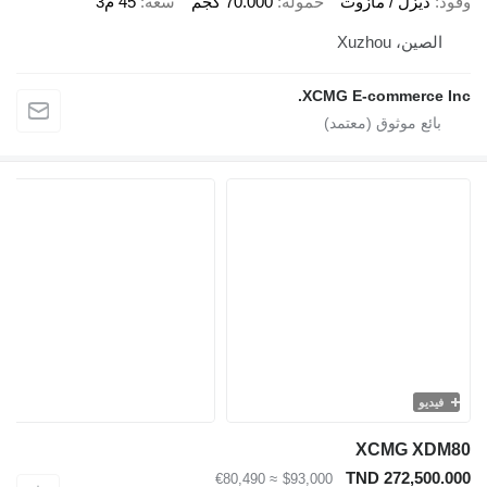
ديزل / مازوت
حمولة
70.000 كجم
سعة
45 م3
ين، Xuzhou
XCMG E-commerce
يو
XCMG X
TND 272,50
≈ €80,490
$93,000