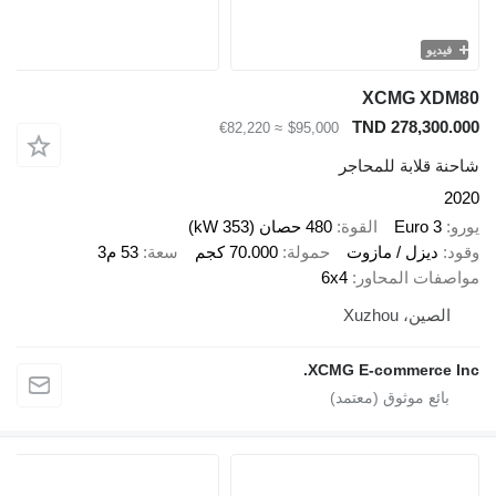
يو
XCMG X
TND 278,30
≈ €82,220
$95,000
قلابة للمحاجر
Euro 
القوة
480 حصان (353 kW)
ديزل / مازوت
حمولة
70.000 كجم
سعة
53 م3
ات المحاور
6x4
ين، Xuzhou
XCMG E-commerce