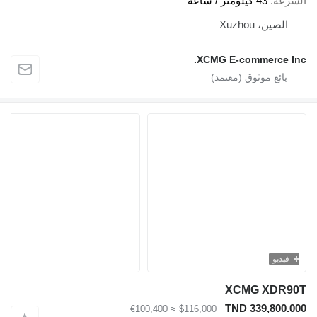
ة
43 كيلومتر / ساعة
ين، Xuzhou
XCMG E-commerce
يو
XCMG XD
TND 339,80
≈ €100,400
$116,000