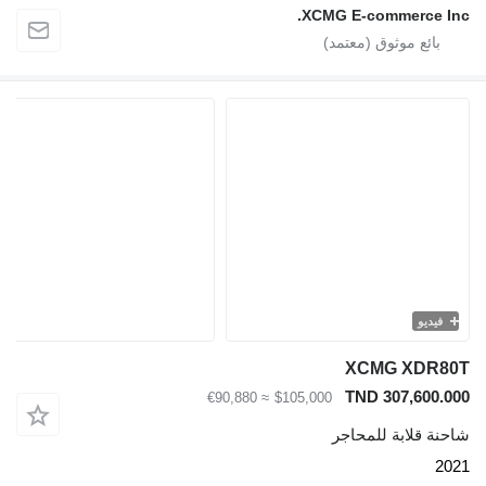
XCMG E-commerce
يو
XCMG XD
TND 307,60
≈ €90,880
$105,000
قلابة للمحاجر