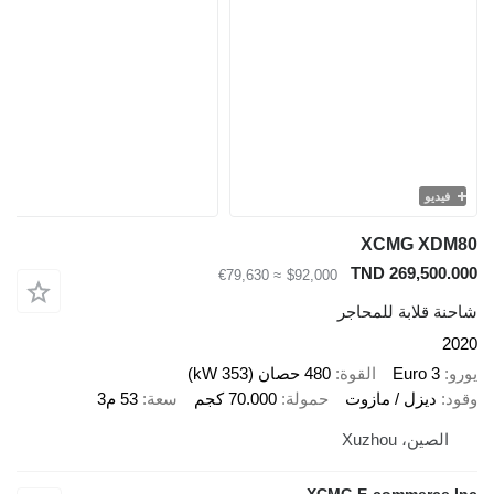
يو
XCMG X
TND 269,50
≈ €79,630
$92,000
قلابة للمحاجر
Euro 
القوة
480 حصان (353 kW)
ديزل / مازوت
حمولة
70.000 كجم
سعة
53 م3
ين، Xuzhou