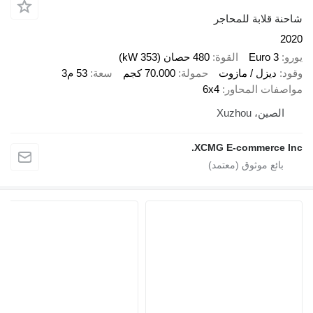
قلابة للمحاجر
Euro 
القوة
480 حصان (353 kW)
ديزل / مازوت
حمولة
70.000 كجم
سعة
53 م3
ات المحاور
6x4
ين، Xuzhou
XCMG E-commerce