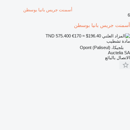
أسمنت جريس بانيا بوسطن
6
أسمنت جريس بانيا بوسطن
€170
≈ $196.40
TND 575.400
مادة تشطيب
بلجيكا، Opont (Paliseul)
Auctelia SA
الاتصال بالبائع