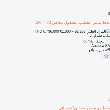
3
بلاط بتأثير الخشب مصقول مقاس 20 × 120
€1,990
≈ $2,299
TND 6,736.000
مادة تشطيب
بلجيكا، Tournai
Auctelia SA
الاتصال بالبائع
1
بلاط ذو مظهر معدني/خرساني