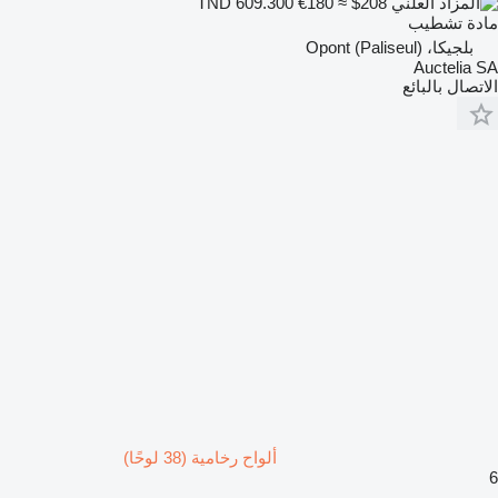
€180
≈ $208
TND 609.300
مادة تشطيب
بلجيكا، Opont (Paliseul)
Auctelia SA
الاتصال بالبائع
ألواح رخامية (38 لوحًا)
6