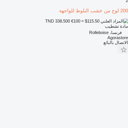
2
200 لوح من خشب البلوط للواجهة
€100
≈ $115.50
TND 338.500
مادة تشطيب
فرنسا، Rolleboise
Agorastore
الاتصال بالبائع