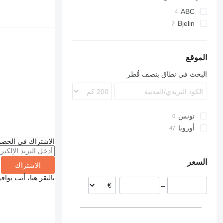
كتيفات زاوية
ABC
مراسي إسفينية
Bjelin
مشابك أنابيب
دبابيس رزة
قوابس جدارية
الموقع
مسامير الألومنيوم
البحث في نطاق بنصف قُطر
قضبان ملولبة
مسامير ربط ذاتية اللولبة
أدوات تثبيت أخرى في البناء
تونس
أوروبا
بلجيكا
الاشتراك في الحصو
السويد
السعر
الدنمارك
الاشتراك
سلوفاكيا
بالنقر هنا، أنت توا
–
النرويج
هولندا
إيطاليا