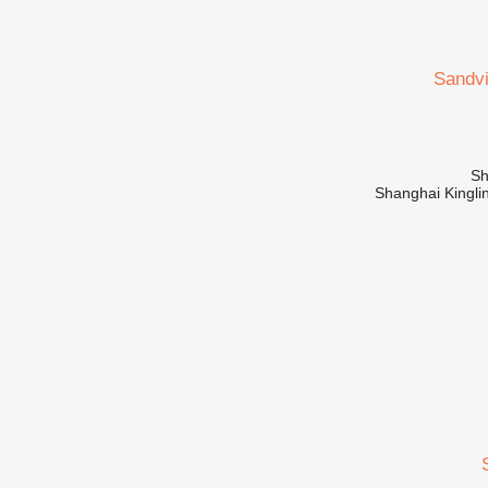
Sandv
Shanghai Kinglin