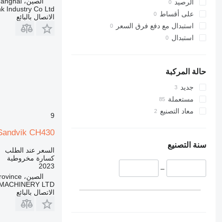
الصين، Shanghai
الرصيد
k Industry Co Ltd
على أقساط
الاتصال بالبائع
استبدال مع دفع فرق السعر
استبدال
حالة المركبة
جديد
مستعملة
معاد التصنيع
9
Sandvik CH430
سنة التصنيع
السعر عند الطلب
كسارة مخروطية
2023
–
الصين، Jiaxing city, Zhejiang province
MACHINERY LTD
الاتصال بالبائع