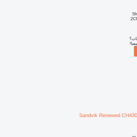
2C
بات؟
عنا!
Sandvik Renewed CH430