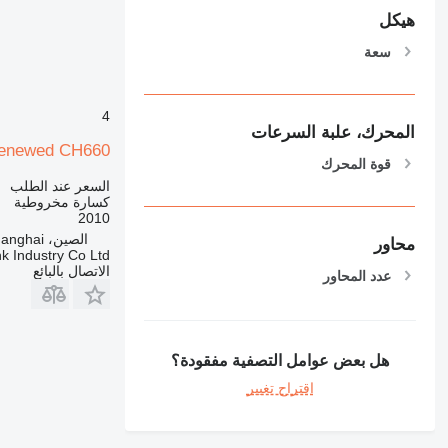
هيكل
سعة
4
المحرك، علبة السرعات
Renewed CH660
قوة المحرك
السعر عند الطلب
كسارة مخروطية
2010
الصين، Shanghai
محاور
k Industry Co Ltd
الاتصال بالبائع
عدد المحاور
هل بعض عوامل التصفية مفقودة؟
اقتراح تغيير