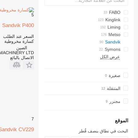
60
FABO
5
FTC
Kinglink
250
Sandvik P400
MCC
Liming
BR
KL
CI5X-Series
C-series
MCK
PE
Metso
السعر عند الطلب
كسارة مخروطية
CSB-Series
Lokotrack
C-series
Maxtrak
Remax
Sandvik
الصين
HPT-Series
Nordberg
Symons
CH
MACHINERY LTD
QH
C1545
عرض الكل
CH420
HST-Series
الاتصال بالبائع
QH331
CH430
KF-Series
C1550
UH
PEW-Series
UH440i
QH332
CH440
صغيرة
VSI-Series
CH660
المتنقلة
مجنزر
7
الموقع
Sandvik CV229
البحث في نطاق بنصف قُطر