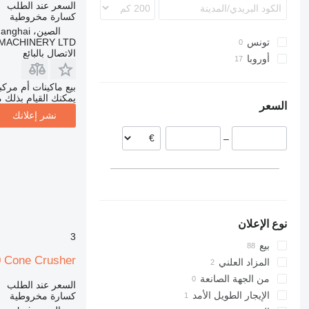
السعر عند الطلب
كسارة مخروطية
الصين، Shanghai
MACHINERY LTD
تونس
الاتصال بالبائع
أوروبا
فنلندا
بيع ماكينات أم مرك
النرويج
يمكنك القيام بذلك م
السعر
البرتغال
نشر إعلانك
ألمانيا
–
بولندا
هولندا
إسبانيا
بريطانيا
نوع الإعلان
3
بيع
 Cone Crusher
المزاد العلني
من الجهة الصانعة
السعر عند الطلب
الإيجار الطويل الأمد
كسارة مخروطية