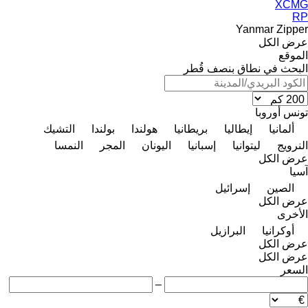
XCMG
RP
Yanmar
Zipper
عرض الكل
الموقع
البحث في نطاق بنصف قُطر
تونس
أوروبا
ألمانيا
إيطاليا
بريطانيا
هولندا
بولندا
التشيك
النرويج
ليتوانيا
إسبانيا
اليونان
المجر
النمسا
عرض الكل
آسيا
الصين
إسرائيل
عرض الكل
الأخرى
أوكرانيا
البرازيل
عرض الكل
عرض الكل
السعر
–