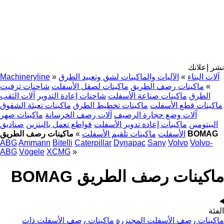
نشر إعلانك
آلات البناء
»
الآليات والماكينات لشق وتعبيد الطرق
»
Machineryline
»
ماكينات رصف الطريق
ماكينات لصقل الأسفلت
شاحنات تزفيت
الطرق
ماكينات صناعة الأسفلت
شاحنات إعادة التدوير
آلات الثقب
ماكينات قطع الأسفلت
ماكينات تخطيط الطرق
ماكينات تعبئة الشقوق
آلات وضع حجارة الرصيف
آلات رصف الخرسانة
ماكينات صهر
البيتومين
ماكينات إعادة تدوير الأسفلت
قواطع تعمل بالبنزين
صناديق
ماكينات رصف الطريق BOMAG
الأسفلت
ماكينات تلقيم الأسفلت
»
ABG
Ammann
Bitelli
Caterpillar
Dynapac
Sany
Volvo
Volvo-
ABG
Vögele
XCMG
»
ماكينات رصف الطريق BOMAG
الفئة
ماكينات رصف الأسفلت المجنزرة
ماكينات رصف الأسفلت ذات