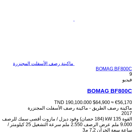
ماكينة رصف الأسفلت المجنزرة
BOMAG BF800C
9
فيديو
BOMAG BF800C
TND 190,100.000
$64,900
≈ €56,170
ماكينة رصف الطريق - ماكينة رصف الأسفلت المجنزرة
2017
القوة
135 kW (184 حصان)
وقود
ديزل / مازوت
أقصى سمك للرصف
9.000 ملم
عرض الرصف
2.550 ملم
سرعة التشغيل
25 كيلومتر /
ساعة
سعة الخزان
7,2 م3