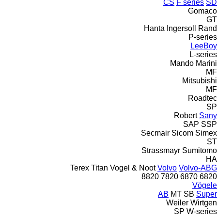
CS
F series
SD
Gomaco
GT
Hanta
Ingersoll Rand
P-series
LeeBoy
L-series
Mando
Marini
MF
Mitsubishi
MF
Roadtec
SP
Robert
Sany
SAP
SSP
Secmair
Sicom
Simex
ST
Strassmayr
Sumitomo
HA
Terex
Titan
Vogel & Noot
Volvo
Volvo-ABG
8820
7820
6870
6820
Vögele
AB
MT
SB
Super
Weiler
Wirtgen
SP
W-series