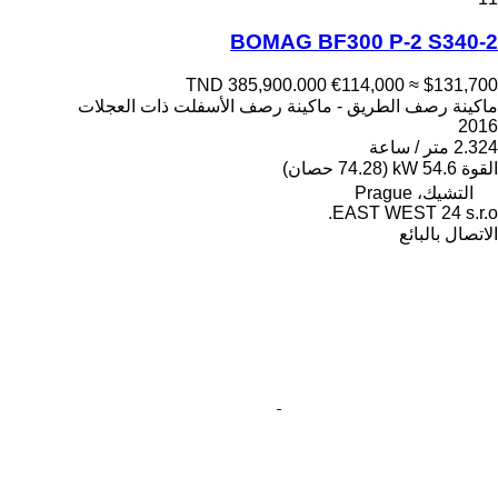
BOMAG BF300 P-2 S340-2
TND 385,900.000
€114,000
≈ $131,700
ماكينة رصف الطريق - ماكينة رصف الأسفلت ذات العجلات
2016
2.324 متر / ساعة
القوة
54.6 kW (74.28 حصان)
التشيك، Prague
EAST WEST 24 s.r.o.
الاتصال بالبائع