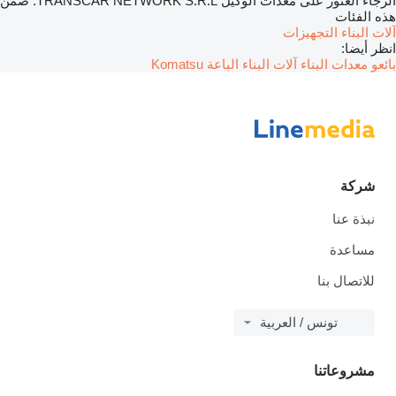
الرجاء العثور على معدات الوكيل TRANSCAR NETWORK S.R.L. ضمن
هذه الفئات
آلات البناء
التجهيزات
انظر أيضا:
بائعو معدات البناء آلات البناء
الباعة Komatsu
شركة
نبذة عنا
مساعدة
للاتصال بنا
تونس / العربية
مشروعاتنا