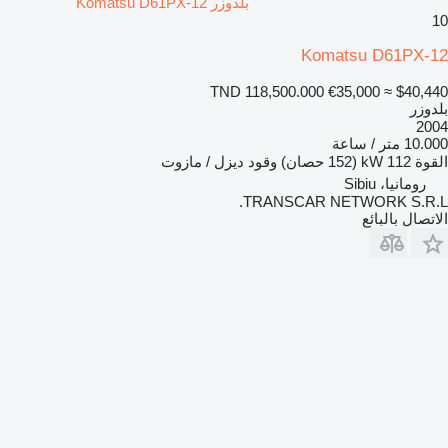
بلدوزر Komatsu D61PX-12
10
Komatsu D61PX-12
TND 118,500.000
€35,000
≈ $40,440
بلدوزر
2004
10.000 متر / ساعة
القوة
112 kW (152 حصان)
وقود
ديزل / مازوت
رومانيا، Sibiu
TRANSCAR NETWORK S.R.L.
الاتصال بالبائع