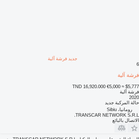
جديد فرشة آلية
6
فرشة آلية
TND 16,920.000
€5,000
≈ $5,777
فرشة آلية
2020
حالة المركبة
جديد
رومانيا، Sibiu
TRANSCAR NETWORK S.R.L.
الاتصال بالبائع