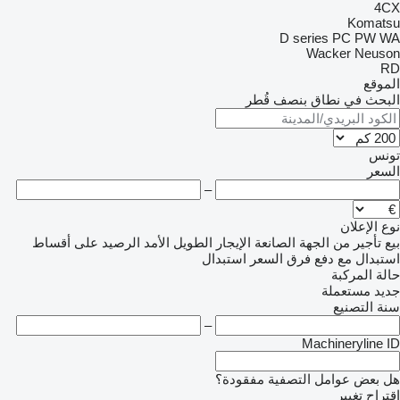
4CX
Komatsu
D series
PC
PW
WA
Wacker Neuson
RD
الموقع
البحث في نطاق بنصف قُطر
تونس
السعر
–
نوع الإعلان
بيع
تأجير
من الجهة الصانعة
الإيجار الطويل الأمد
الرصيد
على أقساط
استبدال مع دفع فرق السعر
استبدال
حالة المركبة
جديد
مستعملة
سنة التصنيع
–
Machineryline ID
هل بعض عوامل التصفية مفقودة؟
اقتراح تغيير