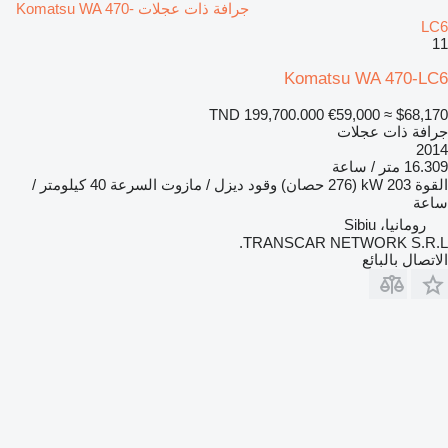
جرافة ذات عجلات Komatsu WA 470-
LC6
11
Komatsu WA 470-LC6
TND 199,700.000
€59,000
≈ $68,170
جرافة ذات عجلات
2014
16.309 متر / ساعة
القوة
203 kW (276 حصان)
وقود
ديزل / مازوت
السرعة
40 كيلومتر /
ساعة
رومانيا، Sibiu
TRANSCAR NETWORK S.R.L.
الاتصال بالبائع