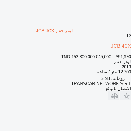
لودر حفار JCB 4CX
12
JCB 4CX
TND 152,300.000
€45,000
≈ $51,990
لودر حفار
2013
12.700 متر / ساعة
رومانيا، Sibiu
TRANSCAR NETWORK S.R.L.
الاتصال بالبائع