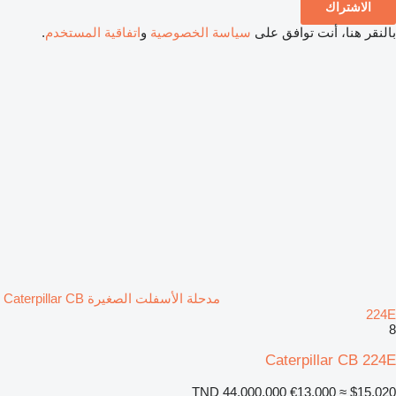
الاشتراك
بالنقر هنا، أنت توافق على
سياسة الخصوصية
و
اتفاقية المستخدم
.
مدحلة الأسفلت الصغيرة Caterpillar CB
224E
8
Caterpillar CB 224E
TND 44,000.000
€13,000
≈ $15,020