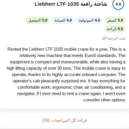
شاحنة رافعة Liebherr LTF 1035
4.6
5.0
السعر
4.0
الموثوقية
4.0
الصيانة
5.0
التشغيل
5.0
الراحة
تمت الترجمة آليًا
Rented the Liebherr LTF 1035 mobile crane for a year. This is a
relatively new machine that meets Euro5 standards. The
equipment is compact and maneuverable, while also having a
high lifting capacity of over 30 tons. The mobile crane is easy to
operate, thanks to its highly accurate onboard computer. The
operator's cab pleasantly surprised me. It has everything for
comfortable work: ergonomic chair, air conditioning, and a
navigator. If I ever need to rent a crane again, I won't even
consider other options.
قراءة كل المراجعات (16)