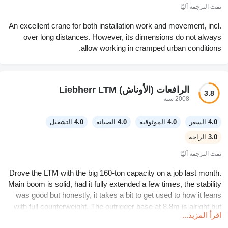
تمت الترجمة آليًا
An excellent crane for both installation work and movement, incl.
over long distances. However, its dimensions do not always
allow working in cramped urban conditions.
الرافعات (الأوناش) Liebherr LTM
3.8
2008 سنة
4.0
السعر
4.0
الموثوقية
4.0
الصيانة
4.0
التشغيل
3.0
الراحة
تمت الترجمة آليًا
Drove the LTM with the big 160-ton capacity on a job last month.
Main boom is solid, had it fully extended a few times, the stability
was good but honestly, it takes a bit to get used to how it leans
with full counterweight. The outrigger base at 8.8m is alright but
اقرأ المزيد...
could be wider for my liking. Electronics are pretty simple