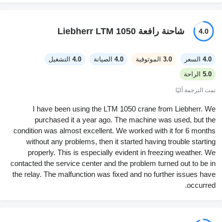
compared to the new gen, but at least the controls are straight
forward and no weird surprises. The mirror setup inside feels
ancient, and the cab is real tight. Wouldn’t want to sit in there all
شاحنة رافعة Liebherr LTM 1050
4.0
day. Engine power is decent for what it is. I wish the upper
controls were a bit more modern, but it gets the lifts done.
4.0
السعر
3.0
الموثوقية
4.0
الصيانة
4.0
التشغيل
5.0
الراحة
تمت الترجمة آليًا
I have been using the LTM 1050 crane from Liebherr. We
purchased it a year ago. The machine was used, but the
condition was almost excellent. We worked with it for 6 months
without any problems, then it started having trouble starting
properly. This is especially evident in freezing weather. We
contacted the service center and the problem turned out to be in
the relay. The malfunction was fixed and no further issues have
occurred.