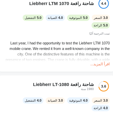
شاحنة رافعة Liebherr LTM 1070
4.4
3.0
السعر
5.0
الموثوقية
4.0
الصيانة
5.0
التشغيل
5.0
الراحة
تمت الترجمة آليًا
Last year, I had the opportunity to test the Liebherr LTM 1070
mobile crane. We rented it from a well-known company in the
city. One of the distinctive features of this machine is the
presence of two engines. The crane is fully drivable, with a wide
اقرأ المزيد...
range of wheel rotation modes. The required mode can be set
using the onboard computer. The system allows entering data on
all the objects that need to be dealt with on the construction site.
At every stage, the computer monitors the operator's work,
شاحنة رافعة Liebherr LT-1080
3.6
ensuring reliable protection against the so-called "human factor"
1980 سنة
interference. The crane operator's cabin is spacious, ergonomic,
and equipped with a climate control system.
3.0
السعر
4.0
الموثوقية
3.0
الصيانة
4.0
التشغيل
4.0
الراحة