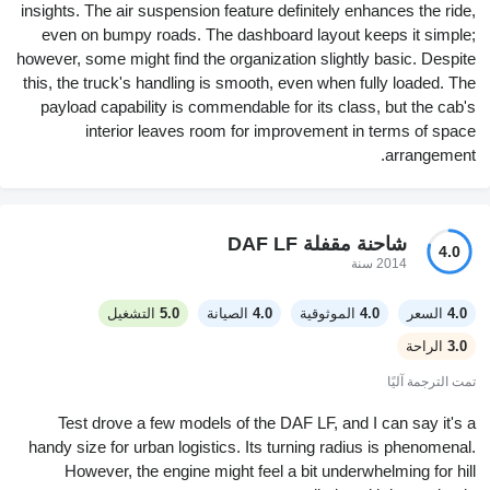
insights. The air suspension feature definitely enhances the ride,
even on bumpy roads. The dashboard layout keeps it simple;
however, some might find the organization slightly basic. Despite
this, the truck's handling is smooth, even when fully loaded. The
payload capability is commendable for its class, but the cab's
interior leaves room for improvement in terms of space
arrangement.
شاحنة مقفلة DAF LF
4.0
2014 سنة
4.0
السعر
4.0
الموثوقية
4.0
الصيانة
5.0
التشغيل
3.0
الراحة
تمت الترجمة آليًا
Test drove a few models of the DAF LF, and I can say it's a
handy size for urban logistics. Its turning radius is phenomenal.
However, the engine might feel a bit underwhelming for hill