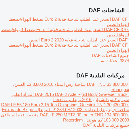
الشاحنات DAF
DAF CF
السعر عند الطلب
شاحنة قلابة
Euro 2
بضغط الهواء/بضغط
الهواء
الصين
DAF CF 370
السعر عند الطلب
شاحنة قلابة
Euro 2
بضغط الهواء/بضغط
الهواء
الصين
DAF
السعر عند الطلب
شاحنة قلابة
2020
Euro 2
الصين
DAF CF
السعر عند الطلب
شاحنة قلابة
Euro 2
بضغط الهواء/بضغط
الهواء
الصين
جميع الشاحنات DAF
3374 إعلانات →
مركبات البلدية DAF
TND 33,860.000
DAF
شاحنة رش المياه
2016
3.800 كم
الصين،
Shanghai
DAF 2015 DAF 2 Axle Rigid Body Sweeper Truck
المزاد العلني
سيارة كنس الشوارع
2015
بريطانيا، Leeds
DAF LF 55 180 Euro 3 15 Ton On springs Geesink
TND 30,430.000
شاحنة جمع ونقل النفايات
2003
284.097 كم
البرتغال، Enxara do Bispo
TND 134,900.000
DAF LF 250 METZ 30 meter
منصة رافعة للمطافئ
2003
103.000 كم
هولندا، Rotterdam
جميع مركبات البلدية DAF