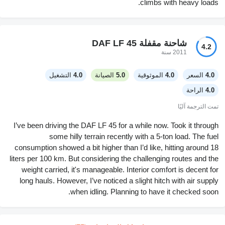
climbs with heavy loads.
شاحنة مقفلة DAF LF 45
4.2
2011 سنة
4.0
السعر
4.0
الموثوقية
5.0
الصيانة
4.0
التشغيل
4.0
الراحة
تمت الترجمة آليًا
I’ve been driving the DAF LF 45 for a while now. Took it through
some hilly terrain recently with a 5-ton load. The fuel
consumption showed a bit higher than I’d like, hitting around 18
liters per 100 km. But considering the challenging routes and the
weight carried, it's manageable. Interior comfort is decent for
long hauls. However, I’ve noticed a slight hitch with air supply
when idling. Planning to have it checked soon.