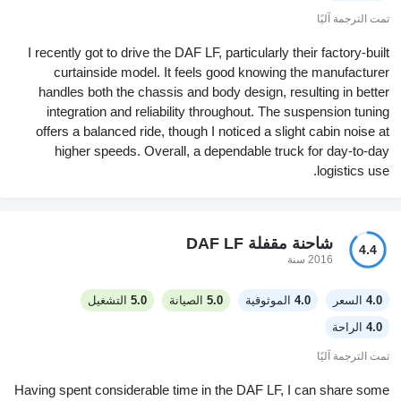
تمت الترجمة آليًا
I recently got to drive the DAF LF, particularly their factory-built
curtainside model. It feels good knowing the manufacturer
handles both the chassis and body design, resulting in better
integration and reliability throughout. The suspension tuning
offers a balanced ride, though I noticed a slight cabin noise at
higher speeds. Overall, a dependable truck for day-to-day
logistics use.
شاحنة مقفلة DAF LF
4.4
2016 سنة
4.0
السعر
4.0
الموثوقية
5.0
الصيانة
5.0
التشغيل
4.0
الراحة
تمت الترجمة آليًا
Having spent considerable time in the DAF LF, I can share some