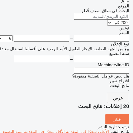
ATF
الموقع
البحث في نطاق بنصف قُطر
تونس
السعر
–
نوع الإعلان
بيع
من الجهة الصانعة
الإيجار الطويل الأمد
الرصيد
على أقساط
استبدال مع دف
سنة التصنيع
–
Machineryline ID
هل بعض عوامل التصفية مفقودة؟
اقتراح تغيير
نتائج البحث:
-
عرض
20 إعلانات:
نتائج البحث
فلتر
ترتيب
:
تاريخ النشر
تاريخ النشر
الأعلى سعرًا في المقدمة
الأقل سعرًا في المقدمة
سنة التصنيع -