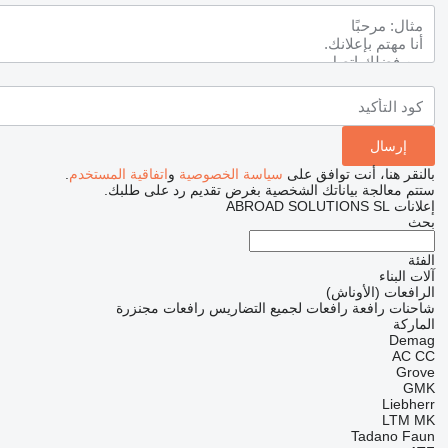
بالنقر هنا، أنت توافق على
سياسة الخصوصية
و
اتفاقية المستخدم
.
ستتم معالجة بياناتك الشخصية بغرض تقديم رد على طلبك.
إعلانات ABROAD SOLUTIONS SL
بحث
الفئة
آلات البناء
الرافعات (الأوناش)
شاحنات رافعة
رافعات لجميع التضاريس
رافعات مجنزرة
الماركة
Demag
AC
CC
Grove
GMK
Liebherr
LTM
MK
Tadano Faun