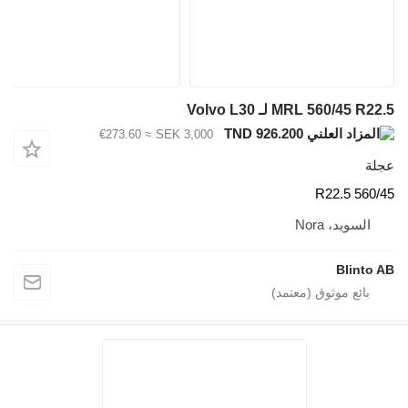
MRL 560/45 R22.5 لـ Volvo L30
TND 926.200
≈ €273.60
SEK 3,000
عجلة
560/45 R22.5
السويد، Nora
Blinto AB