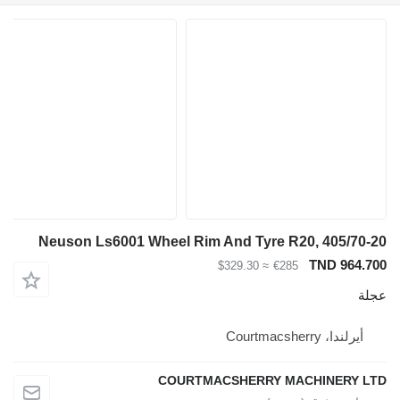
Neuson Ls6001 Wheel Rim And Tyre R20, 405/70-20
TND 964.700
≈ $329.30
€285
عجلة
أيرلندا، Courtmacsherry
COURTMACSHERRY MACHINERY LTD