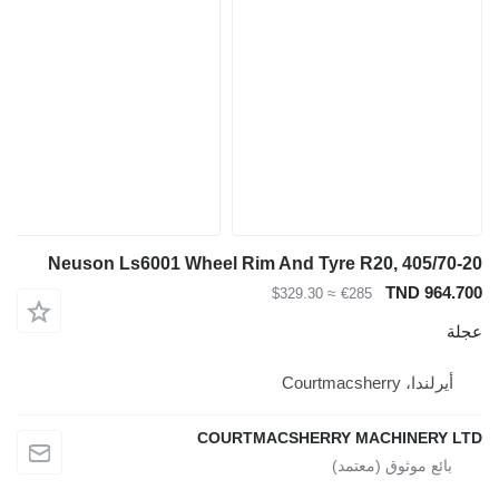
Neuson Ls6001 Wheel Rim And Tyre R20, 405/70-20
TND 964.700
≈ $329.30
€285
عجلة
أيرلندا، Courtmacsherry
COURTMACSHERRY MACHINERY LTD