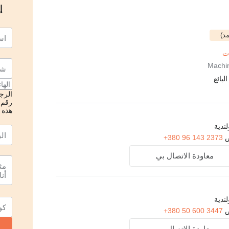
إ
د)
بائع
الرجا
رقم 
هذه ا
لندية
+380 96 143 2373
معاودة الاتصال بي
لندية
+380 50 600 3447
معاودة الاتصال بي