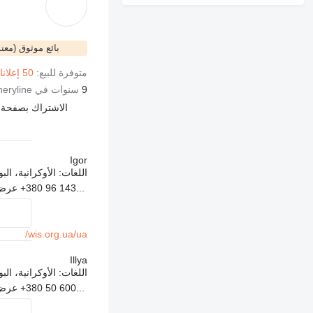
بائع موثوق (معتم
متوفرة للبيع:
50 إعلانات
9
سنوات في Machineryline
الاشتراك بصفحة ال
Igor
اللغات:
الأوكرانية، البو
+380 96 143...
عرض
wis.org.ua/ua/
Illya
اللغات:
الأوكرانية، البو
+380 50 600...
عرض