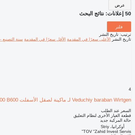
عرض
50 إعلانات:
نتائج البحث
فلتر
ترتيب
:
تاريخ النشر
تاريخ النشر
الأعلى سعرًا في المقدمة
الأقل سعرًا في المقدمة
سنة التصنيع -
4
Veduchiy baraban Wirtgen لـ ماكينة لصقل الأسفلت Wirtgen 1000 B600
السعر عند الطلب
قطعة الغيار الأخرى لنظام التعليق
حالة المركبة
جديد
أوكرانيا، Striy
TOV "Zahid Invest Servis"