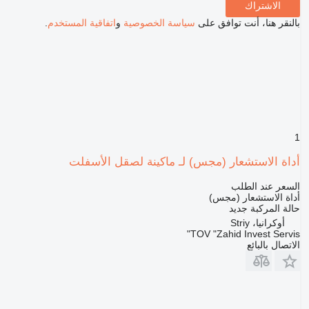
الاشتراك
بالنقر هنا، أنت توافق على
سياسة الخصوصية
و
اتفاقية المستخدم
.
1
أداة الاستشعار (مجس) لـ ماكينة لصقل الأسفلت
السعر عند الطلب
أداة الاستشعار (مجس)
حالة المركبة
جديد
أوكرانيا، Striy
TOV "Zahid Invest Servis"
الاتصال بالبائع