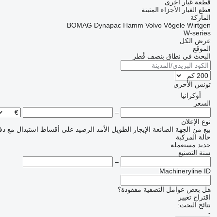
قطعة غيار أخرى
قطع الغيار
الأجزاء المثبتة
الماركة
BOMAG
Dynapac
Hamm
Volvo
Vögele
Wirtgen
W-series
عرض الكل
الموقع
البحث في نطاق بنصف قُطر
تونس
الأخرى
أوكرانيا
السعر
–
نوع الإعلان
بيع
من الجهة الصانعة
الإيجار الطويل الأمد
الرصيد
على أقساط
استبدال مع دف
حالة المركبة
جديد
مستعملة
سنة التصنيع
–
Machineryline ID
هل بعض عوامل التصفية مفقودة؟
اقتراح تغيير
نتائج البحث:
-