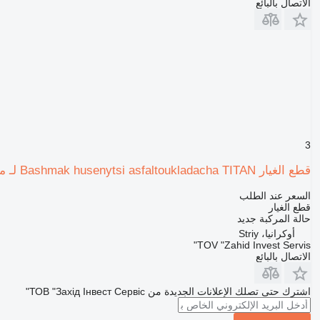
الاتصال بالبائع
3
قطع الغيار Bashmak husenytsi asfaltoukladacha TITAN لـ ماكينة رصف الطريق
السعر عند الطلب
قطع الغيار
حالة المركبة
جديد
أوكرانيا، Striy
TOV "Zahid Invest Servis"
الاتصال بالبائع
اشترك حتى تصلك الإعلانات الجديدة من ТОВ "Захід Інвест Сервіс"