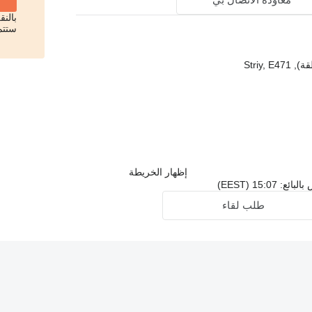
بالن
ستتم
Striy, 
إظهار الخريطة
15:0 (EEST)
طلب لقاء