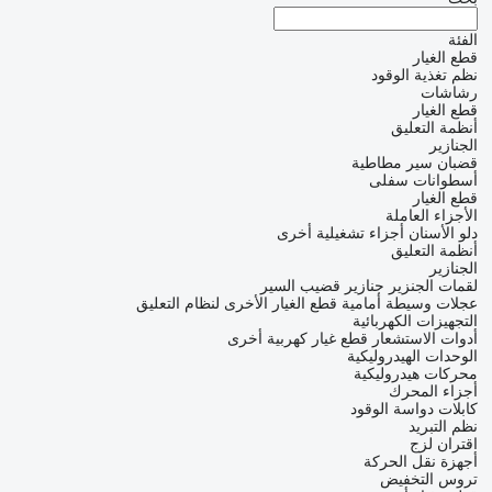
الفئة
قطع الغيار
نظم تغذية الوقود
رشاشات
قطع الغيار
أنظمة التعليق
الجنازير
قضبان سير مطاطية
أسطوانات سفلى
قطع الغيار
الأجزاء العاملة
دلو الأسنان
أجزاء تشغيلية أخرى
أنظمة التعليق
الجنازير
لقمات الجنزير
جنازير قضيب السير
عجلات وسيطة أمامية
قطع الغيار الأخرى لنظام التعليق
التجهيزات الكهربائية
أدوات الاستشعار
قطع غيار كهربية أخرى
الوحدات الهيدروليكية
محركات هيدروليكية
أجزاء المحرك
كابلات دواسة الوقود
نظم التبريد
اقتران لزج
أجهزة نقل الحركة
تروس التخفيض