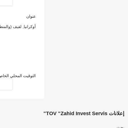
عنوان
أوكرانيا, لفيف (والمنطقة), E471
التوقيت المحلي الخاص بالبائع: 7
إعلانات TOV "Zahid Invest Servis"
بحث