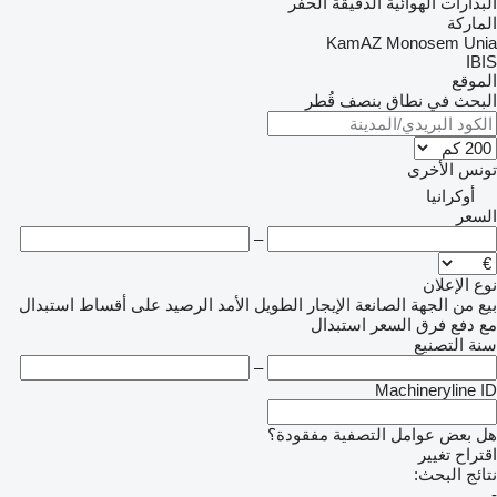
ذارات الهوائية الدقيقة الحفر
اركة
KamAZ
Monosem
Un
IB
موقع
بحث في نطاق بنصف قُطر
نس
الأخرى
أوكرانيا
سعر
–
 الإعلان
من الجهة الصانعة
الإيجار الطويل الأمد
الرصيد
على أقساط
استبدال
 دفع فرق السعر
استبدال
ة التصنيع
–
Machineryline 
 بعض عوامل التصفية مفقودة؟
راح تغيير
ئج البحث: