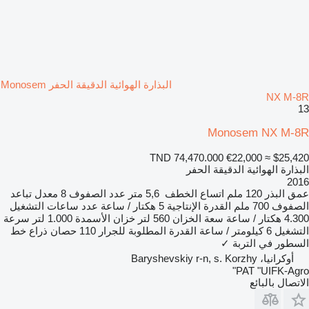
البذارة الهوائية الدقيقة الحفر Monosem
NX M-
Monosem NX M-
TND 74,470.000
€22,000
≈ $25,4
ذارة الهوائية الدقيقة الحفر
20
ق البذر
120 ملم
اتساع الخطف
5,6 متر
عدد الصفوف
8
معدل تباعد
صفوف
700 ملم
القدرة الإنتاجية
5 هكتار / ساعة
عدد ساعات التشغيل
كتار / ساعة
سعة الخزان
560 لتر
خزان الأسمدة
1.000 لتر
سرعة
تشغيل
6 كيلومتر / ساعة
القدرة المطلوبة للجرار
110 حصان
ذراع خط
سطور في التربة
✓
أوكرانيا، Baryshevskiy r-n, s. Korzhy
PAT "UIFK-Agr
تصال بالبائع