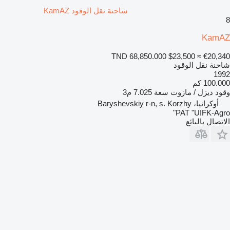
شاحنة نقل الوقود KamAZ
Kam
TND 68,850.000
$23,500
≈ €20,3
حنة نقل الوقود
19
100. كم
ود
ديزل / مازوت
سعة
7.025 م3
أوكرانيا، Baryshevskiy r-n, s. Korzhy
PAT "UIFK-Agr
تصال بالبائع