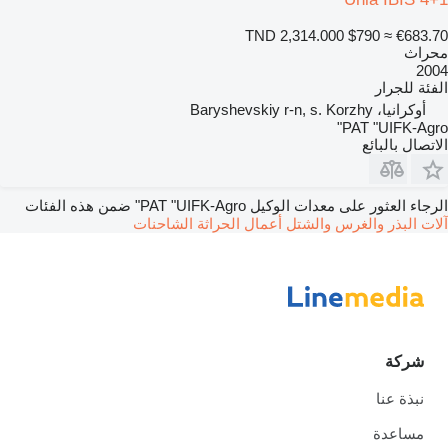
TND 2,314.000
$790
≈ €683.
راث
20
ئة
للجرار
أوكرانيا، Baryshevskiy r-n, s. Korzhy
PAT "UIFK-Agr
تصال بالبائع
اء العثور على معدات الوكيل PAT "UIFK-Agro" ضمن هذه الفئات
ات البذر والغرس والشتل
أعمال الحراثة
الشاحنات
شركة
نبذة عنا
مساعدة