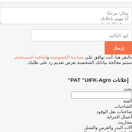
لنقر هنا، أنت توافق على
سياسة الخصوصية
و
اتفاقية المستخدم
.
تم معالجة بياناتك الشخصية بغرض تقديم رد على طلبك.
علانات PAT "UIFK-Agro"
ث
ئة
شاحنات
حنات نقل الوقود
مال الحراثة
اريث
ات البذر والغرس والشتل