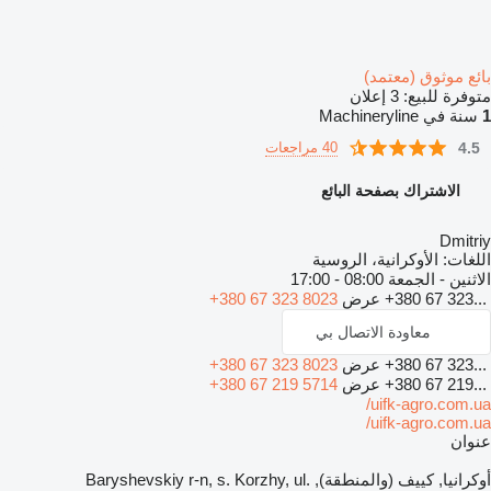
ئع موثوق (معتمد)
فرة للبيع:
3 إعلان
ة في Machineryline
4.
40 مراجعات
الاشتراك بصفحة البائع
Dmitr
غات:
الأوكرانية، الروسية
ثنين - الجمعة
08:00 - 17:00
+380 67 323.
عرض
+380 67 323 8023
معاودة الاتصال بي
+380 67 323.
عرض
+380 67 323 8023
+380 67 219.
عرض
+380 67 219 5714
uifk-agro.com.
uifk-agro.com.
وان
أوكرانيا, كييف (والمنطقة), Baryshevskiy r-n, s. Korzhy, ul.