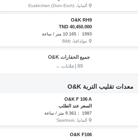
ألمانيا، Euskirchen (Dom-Esch)
O&K RH9
TND 40,450.000
1993
10.165 متر / ساعة
مولدافيا، Bălți
جميع الحفارات O&K
89 إعلانات →
معدات تقليب التربة O&K
O&K F 106 A
السعر عند الطلب
1987
9.361 متر / ساعة
ألمانيا، Saarlouis
O&K F106