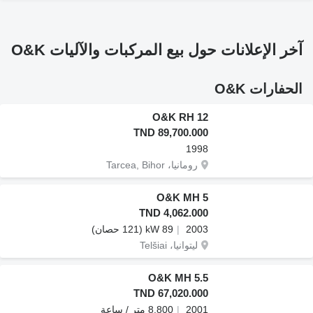
آخر الإعلانات حول بيع المركبات والآليات O&K
الحفارات O&K
O&K RH 12
TND 89,700.000
1998
رومانيا، Tarcea, Bihor
O&K MH 5
TND 4,062.000
2003
89 kW (121 حصان)
ليتوانيا، Telšiai
O&K MH 5.5
TND 67,020.000
2001
8.800 متر / ساعة