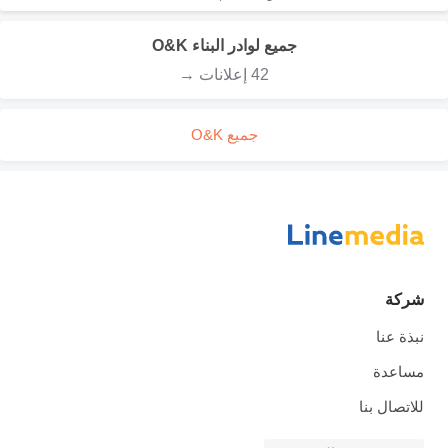
جميع لوادر البناء O&K
42 إعلانات →
جميع O&K
شركة
نبذة عنا
مساعدة
للاتصال بنا