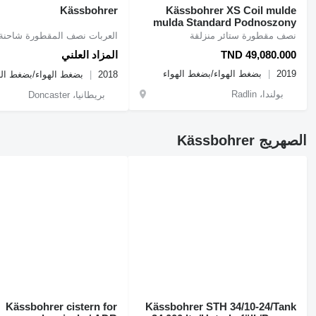
Kässbohrer
Kässbohrer XS Coil mulde
mulda Standard Podnoszony
Varios dach 3 wysokości
نصف مقطورة ستائر منزلقة
العربات نصف المقطورة شاحنة 
TND 49,080.000
المزاد العلني
2019
بضغط الهواء/بضغط الهواء
2018
بضغط الهواء/بضغط اله
بولندا، Radlin
بريطانيا، Doncaster
الصهريج Kässbohrer
Kässbohrer cistern for
Kässbohrer STH 34/10-24/Tank