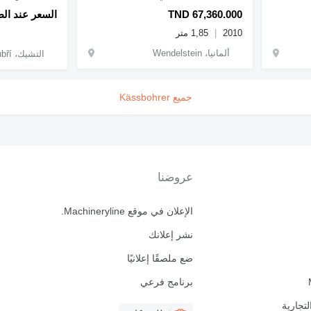
TND 67,360.000
السعر عند ال
2010
1,85 متر
ألمانيا، Wendelstein
التشيك، Zubří
جميع Kässbohrer
عروضنا
الإعلان في موقع Machineryline.
نشر إعلانك
ضع ملصقًا إعلانيًا
برنامج فرعي
لتجارية