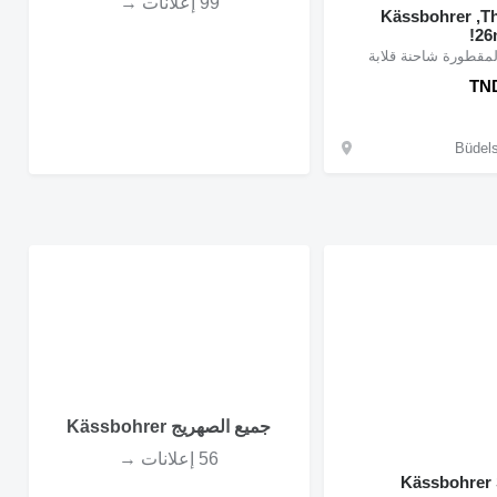
99 إعلانات →
Kässbohrer ,
26
مقطورة شاحنة قلابة
TND
جميع الصهريج Kässbohrer
56 إعلانات →