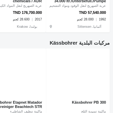
chemicals / ADR
34.000 ltr./Unterbefüll./Pumpe
عربة الصهريج لنقل المواد الكيم
عربة الصهريج لنقل الوقود ومواد التشحيم
TND 176,700.000
TND 57,540.000
2017
28.600 كجم
1992
28.000 كجم
بولندا، Krakow
ألمانيا، Sittensen
مركبات البلدية Kässbohrer
hrer Etapnet Matador
Kässbohrer PB 300
reiniger Beachtech STR
Cribleuse de Palge
ماكينة تسوية الثلج
ماكينة تنظيف الشاطيء