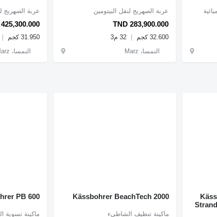
يائية
عربة الصهريج لنقل البيتومين
عربة الصهريج لن
425,300.000
TND 283,900.000
32.600 كجم
32 م3
31.950 كجم
النمسا، Marz
النمسا، Marz
hrer PB 600
Kässbohrer BeachTech 2000
Kässbo
Strand
ماكينة تنظيف الشاطيء
ماكينة تسوية الث