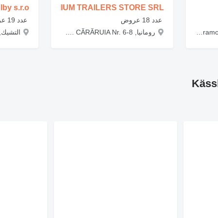
by s.r.o
PREMIUM TRAILERS STORE SRL
‏ عدد 18 عروض
‏ عدد 19 عروض
ليتوانيا, أوتينا, Utena, Pramonės g. 13A
رومانيا, Bucuresti, BUCUREŞTI, SECTOR 4 STR. CĂRĂRUIA Nr. 6-8