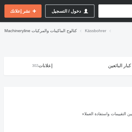
دخول / التسجيل
نشر إعلانك
Kässbohrer
كتالوج الماكينات والمركبات
Machineryline
كبار البائعين
إعلانات
302
لتقييمات واستفادة العملاء