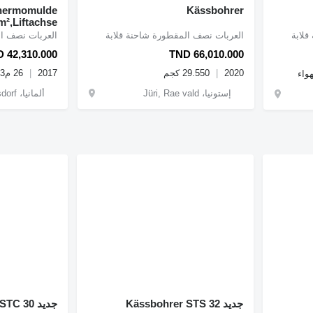
Thermomulde
Kässbohrer
m²,Liftachse!
قلابة
العربات نصف المقطورة شاحنة قلابة
العربات نصف ال
 42,310.000
TND 66,010.000
2020
29.550 كجم
2017
26 م3
واء
إستونيا، Jüri, Rae vald
ألمانيا، Büdelsdorf
جديد Kässbohrer STS 32
جديد Kässbohrer STC 30