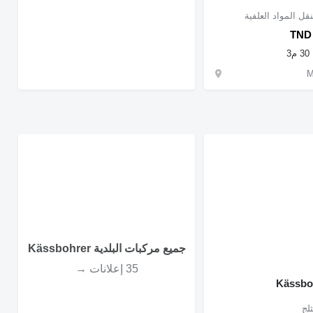
قل المواد العلفية
TND 
30 م3
جميع مركبات البلدية Kässbohrer
35 إعلانات →
Kässbo
لج