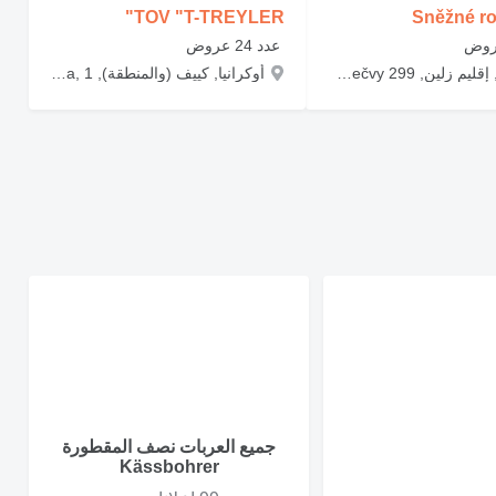
TOV "T-TREYLER"
Sněžné rol
‏ عدد 24 عروض
التشيك, إقليم زلين, Zubří, U Bečvy 299
أوكرانيا, كييف (والمنطقة), m.Kyiv, vul.Sviatoshynska, 1
جميع العربات نصف المقطورة
Kässbohrer