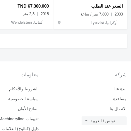
السعر عند الطلب
TND 67,360.000
2018
2,3 متر
2003
7.800 متر / ساعة
ألمانيا، Wendelstein
أوكرانيا، Lypivtsi
شركة
معلومات
نبذة عنا
الشروط والأحكام
مساعدة
سياسة الخصوصية
للاتصال بنا
نصائح للأمان
تقييمات Machineryline
تونس / العربية
دليل (كتالوج) العلامات ا