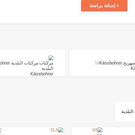
+ إضافة مراجعة
ريج Kässbohrer
مركبات البلدية Kässbohrer
54
لبلدية