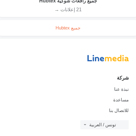
جميع رافعات شوكية Hubtex
21 إعلانات →
جميع Hubtex
شركة
نبذة عنا
مساعدة
للاتصال بنا
تونس / العربية