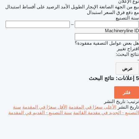
نوع الإعلان
بيع
من الجهة الصانعة
الإيجار الطويل الأمد
الرصيد
على أقساط
استبدال
مع دفع فرق السعر
استبدال
سنة التصنيع
–
Machineryline ID
هل بعض عوامل التصفية مفقودة؟
اقتراح تغيير
نتائج البحث:
-
عرض
5 إعلانات:
نتائج البحث
فلتر
ترتيب
:
تاريخ النشر
تاريخ النشر
الأعلى سعرًا في المقدمة
الأقل سعرًا في المقدمة
سنة
التصنيع - الجديد في مقدمة القائمة
سنة التصنيع - القديم في المقدمة