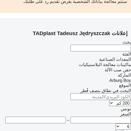
ستتم معالجة بياناتك الشخصية بغرض تقديم رد على طلبك.
إعلانات TADplast Tadeusz Jędryszczak
بحث
الفئة
المعدات الصناعية
ماكينات معالجة البلاستيكيات
حقن صب الآلة
الماركة
Arburg
Boy
الموقع
البحث في نطاق بنصف قُطر
تونس
السعر
–