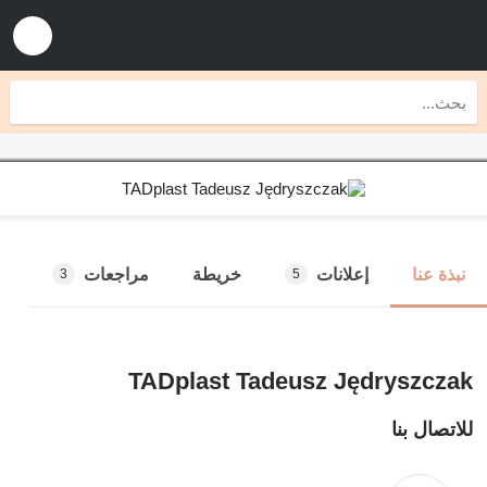
إعلانات
خريطة
مراجعات
نبذة عنا
3
5
TADplast Tadeusz Jędryszczak
للاتصال بنا