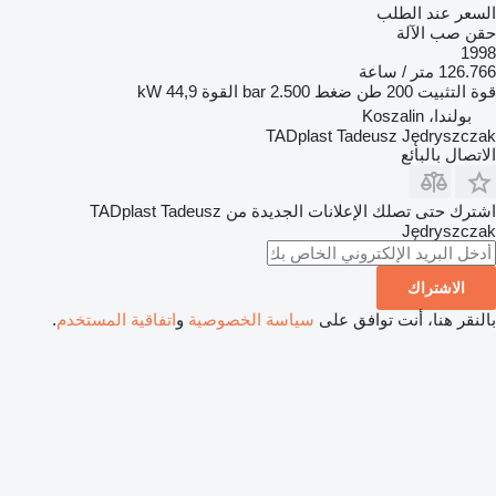
السعر عند الطلب
حقن صب الآلة
1998
126.766 متر / ساعة
قوة التثبيت
200 طن
ضغط
2.500 bar
القوة
44,9 kW
بولندا، Koszalin
TADplast Tadeusz Jędryszczak
الاتصال بالبائع
اشترك حتى تصلك الإعلانات الجديدة من TADplast Tadeusz
Jędryszczak
الاشتراك
بالنقر هنا، أنت توافق على
سياسة الخصوصية
و
اتفاقية المستخدم
.