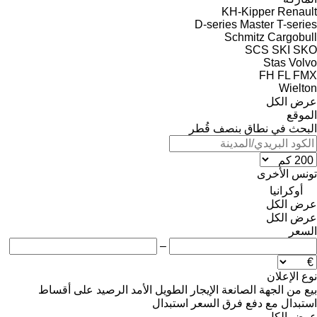
KH-Kipper
Renault
D-series
Master
T-series
Schmitz Cargobull
SCS
SKI
SKO
Stas
Volvo
FH
FL
FMX
Wielton
عرض الكل
الموقع
البحث في نطاق بنصف قُطر
تونس
الأخرى
أوكرانيا
عرض الكل
عرض الكل
السعر
–
نوع الإعلان
بيع
من الجهة الصانعة
الإيجار الطويل الأمد
الرصيد
على أقساط
استبدال مع دفع فرق السعر
استبدال
عرض الكل