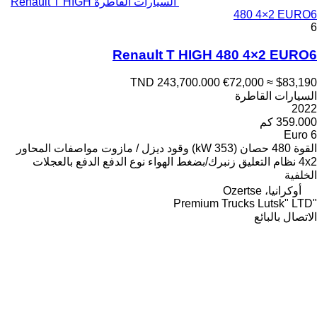
السيارات القاطرة Renault T HIGH
480 4×2 EURO6
6
Renault T HIGH 480 4×2 EURO6
TND 243,700.000
€72,000
≈ $83,190
السيارات القاطرة
2022
359.000 كم
Euro 6
القوة
480 حصان (353 kW)
وقود
ديزل / مازوت
مواصفات المحاور
4x2
نظام التعليق
زنبرك/بضغط الهواء
نوع الدفع
الدفع بالعجلات
الخلفية
أوكرانيا، Ozertse
"Premium Trucks Lutsk" LTD
الاتصال بالبائع