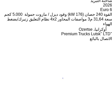
شاحنة التبريد
2026
Euro 6
القوة
240 حصان (176 kW)
وقود
ديزل / مازوت
حمولة
5.000 كجم
سعة
31,64 م3
مواصفات المحاور
4x2
نظام التعليق
زنبرك/بضغط
الهواء
أوكرانيا، Ozertse
"Premium Trucks Lutsk" LTD
الاتصال بالبائع