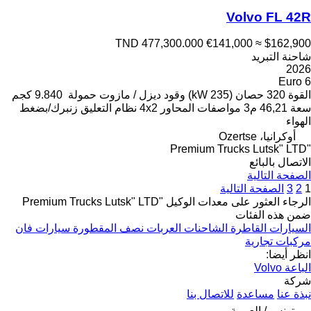
Volvo FL 42R
TND 477,300.000
€141,000
≈ $162,900
شاحنة التبريد
2026
Euro 6
القوة
320 حصان (235 kW)
وقود
ديزل / مازوت
حمولة
9.840 كجم
سعة
46,21 م3
مواصفات المحاور
4x2
نظام التعليق
زنبرك/بضغط
الهواء
أوكرانيا، Ozertse
"Premium Trucks Lutsk" LTD
الاتصال بالبائع
الصفحة التالية
1
2
3
الصفحة التالية
الرجاء العثور على معدات الوكيل "Premium Trucks Lutsk" LTD
ضمن هذه الفئات
السيارات القاطرة
الشاحنات
العربات نصف المقطورة
سيارات فان
مركبات تجارية
انظر أيضا:
الباعة Volvo
شركة
نبذة عنا
مساعدة
للاتصال بنا
تونس / العربية