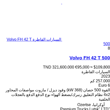
السيارات القاطرة Volvo FH 42 T
500
8
Volvo FH 42 T 500
TND 321,600.000
€95,000
≈ $109,800
السيارات القاطرة
2023
257.000 كم
Euro 6
القوة
500 حصان (368 kW)
وقود
ديزل / مازوت
مواصفات المحاور
4x2
نظام التعليق
زنبرك/بضغط الهواء
نوع الدفع
الدفع بالعجلات
الخلفية
أوكرانيا، Ozertse
"Premium Trucks Lutsk" LTD