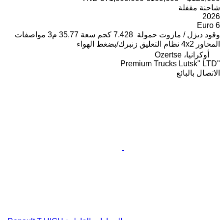
شاحنة مقفلة
2026
Euro 6
وقود
ديزل / مازوت
حمولة
7.428 كجم
سعة
35,77 م3
مواصفات
المحاور
4x2
نظام التعليق
زنبرك/بضغط الهواء
أوكرانيا، Ozertse
"Premium Trucks Lutsk" LTD
الاتصال بالبائع