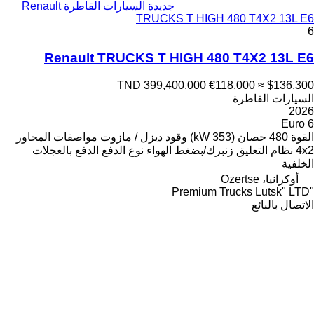
جديدة السيارات القاطرة Renault
TRUCKS T HIGH 480 T4X2 13L E6
6
Renault TRUCKS T HIGH 480 T4X2 13L E6
TND 399,400.000
€118,000
≈ $136,300
السيارات القاطرة
2026
Euro 6
القوة
480 حصان (353 kW)
وقود
ديزل / مازوت
مواصفات المحاور
4x2
نظام التعليق
زنبرك/بضغط الهواء
نوع الدفع
الدفع بالعجلات
الخلفية
أوكرانيا، Ozertse
"Premium Trucks Lutsk" LTD
الاتصال بالبائع