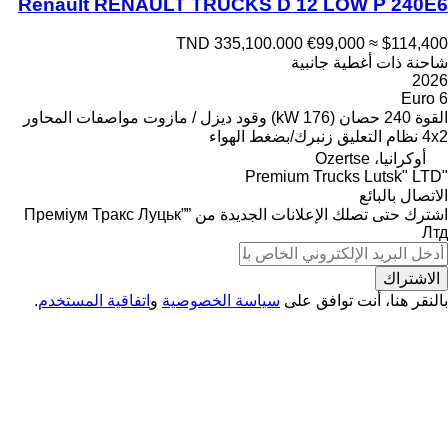
Renault RENAULT TRUCKS D 12 LOW P 240E6
TND 335,100.000
€99,000
≈ $114,400
شاحنة ذات أغطية جانبية
2026
Euro 6
القوة
240 حصان (176 kW)
وقود
ديزل / مازوت
مواصفات المحاور
4x2
نظام التعليق
زنبرك/بضغط الهواء
أوكرانيا، Ozertse
"Premium Trucks Lutsk" LTD
الاتصال بالبائع
اشترك حتى تصلك الإعلانات الجديدة من ”Преміум Тракс Луцьк”
Лтд
الاشتراك
بالنقر هنا، أنت توافق على
سياسة الخصوصية
و
اتفاقية المستخدم
.