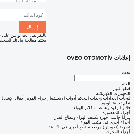
بالنقر هنا، أنت توافق على
س
ستتم معالجة بياناتك الشخ
إعلانات OVEO OTOMOTİV
بحث
الفئة
قطع الغيار
التجهيزات الكهربائية
لوحات العدادات
وحدات التحكم
أدوات الاستشعار
حزام الموتر
أقفال الإشعال
نظم تغذية الوقود
فلاتر الوقود
رشاشات
فلاتر الهواء
أجزاء المقصورة
مرايا جانبية
أجهزة تكييف الهواء وقطاع الغيار
أجزاء أخرى في مكيف الهواء
تسوية (تخويش) موضعية
قطع أخرى في الكابينة
أجزاء المحرك