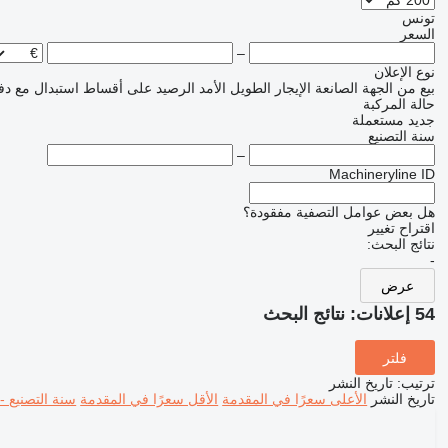
تونس
السعر
–
نوع الإعلان
بيع
من الجهة الصانعة
الإيجار الطويل الأمد
الرصيد
على أقساط
استبدال مع دف
حالة المركبة
جديد
مستعملة
سنة التصنيع
–
Machineryline ID
هل بعض عوامل التصفية مفقودة؟
اقتراح تغيير
نتائج البحث:
-
عرض
54 إعلانات:
نتائج البحث
فلتر
ترتيب
:
تاريخ النشر
تاريخ النشر
الأعلى سعرًا في المقدمة
الأقل سعرًا في المقدمة
سنة التصنيع -