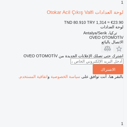
1
لوحة العدادات Otokar Acil Çıkış Valfi
TND 80.910
TRY 1,314
≈ €23.90
لوحة العدادات
تركيا، Antalya/Serik
OVEO OTOMOTİV
الاتصال بالبائع
اشترك حتى تصلك الإعلانات الجديدة من OVEO OTOMOTİV
الاشتراك
بالنقر هنا، أنت توافق على
سياسة الخصوصية
و
اتفاقية المستخدم
.
1