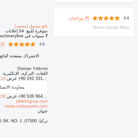
36 مراجعات
4.8
بائع موثوق (معتمد)
Source: Google Maps
متوفرة للبيع:
54 إعلانات
7
سنوات في Machineryline
36 مراجعات
4.8
الاشتراك بصفحة البائع
Osman Yıldırım
اللغات:
التركية، الإنكليزية
+90 242 331...
عرض
 13
معاودة الاتص
+90 535 964...
عرض
 00
yildirimgrup.com
www.otokarparts.com/
عنوان
تركيا, 07500, Antalya/Serik, AKÇAALAN MAH. 4225 SK. NO: 1