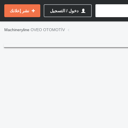
دخول / التسجيل
نشر إعلانك
Machineryline
OVEO OTOMOTİV