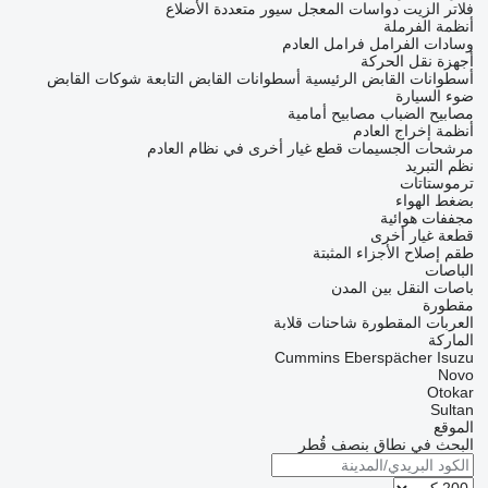
فلاتر الزيت
دواسات المعجل
سيور متعددة الأضلاع
أنظمة الفرملة
وسادات الفرامل
فرامل العادم
أجهزة نقل الحركة
أسطوانات القابض الرئيسية
أسطوانات القابض التابعة
شوكات القابض
ضوء السيارة
مصابيح الضباب
مصابيح أمامية
أنظمة إخراج العادم
مرشحات الجسيمات
قطع غيار أخرى في نظام العادم
نظم التبريد
ترموستاتات
بضغط الهواء
مجففات هوائية
قطعة غيار أخرى
طقم إصلاح
الأجزاء المثبتة
الباصات
باصات النقل بين المدن
مقطورة
العربات المقطورة شاحنات قلابة
الماركة
Cummins
Eberspächer
Isuzu
Novo
Otokar
Sultan
الموقع
البحث في نطاق بنصف قُطر